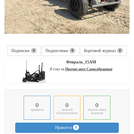
Подписки
0
Подписчики
0
Бортовой журнал
0
Февраль_15АМ
Я езжу на
Прочие авто Самособранные
0
0
0
нравится
записей
подписчиков
в бортжурнале
журнала
Нравится
0