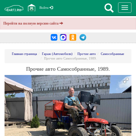
Перекл
Войти
навига
Перейти на полную версию сайта
Главная страница
Гараж (Автомобили)
Прочие авто
Самособранные
Прочие авто Самособранные, 1989.
Прочие авто Самособранные, 1989.