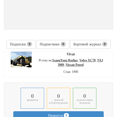
Подписки
0
Подписчики
0
Бортовой журнал
0
Vivat
Я езжу на
SsangYong Rodius
,
Volvo XC70
,
УАЗ
3909
,
Nissan Patrol
Стаж: 1990
0
0
0
нравится
записей
подписчиков
в бортжурнале
журнала
Нравится
0