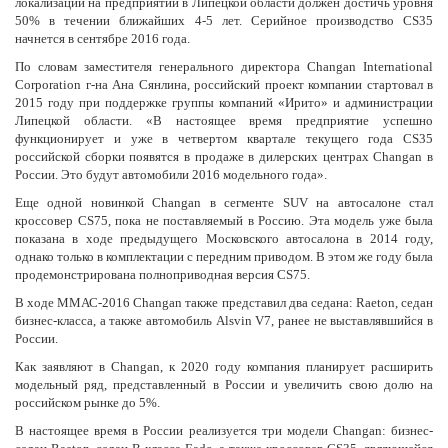
локализации на предприятии в Липецкой области должен достичь уровня
50% в течении ближайших 4-5 лет. Серийное производство CS35
начнется в сентябре 2016 года.
По словам заместителя генерального директора Changan International
Corporation г-на Ана Сянлина, российский проект компании стартовал в
2015 году при поддержке группы компаний «Ирито» и администрации
Липецкой области. «В настоящее время предприятие успешно
функционирует и уже в четвертом квартале текущего года CS35
российской сборки появятся в продаже в дилерских центрах Changan в
России. Это будут автомобили 2016 модельного года».
Еще одной новинкой Changan в сегменте SUV на автосалоне стал
кроссовер CS75, пока не поставляемый в Россию. Эта модель уже была
показана в ходе предыдущего Московского автосалона в 2014 году,
однако только в комплектации с передним приводом. В этом же году была
продемонстрирована полноприводная версия CS75.
В ходе ММАС-2016 Changan также представил два седана: Raeton, седан
бизнес-класса, а также автомобиль Alsvin V7, ранее не выставлявшийся в
России.
Как заявляют в Changan, к 2020 году компания планирует расширить
модельный ряд, представленный в России и увеличить свою долю на
российском рынке до 5%.
В настоящее время в России реализуется три модели Changan: бизнес-