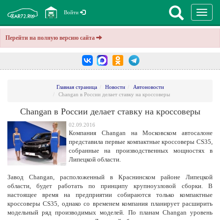
Перекл
Войти
навига
Перейти на полную версию сайта
Главная страница
Новости
Автоновости
Changan в России делает ставку на кроссоверы
Changan в России делает ставку на кроссоверы
02.09.2016
Компания Changan на Московском автосалоне
представила первые компактные кроссоверы CS35,
собранные на производственных мощностях в
Липецкой области.
Завод Changan, расположенный в Краснинском районе Липецкой
области, будет работать по принципу крупноузловой сборки. В
настоящее время на предприятии собираются только компактные
кроссоверы CS35, однако со временем компания планирует расширить
модельный ряд производимых моделей. По планам Changan уровень