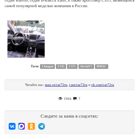
седан Raeton, седан B-класса Eado, а также кроссовер CS35, являющейся
самой популярной моделью компании в России.
Теги:
Changan
CS35
CS75
AlsvinV7
ММАС
Читайте нас:
max.ru/car72ru
,
t.me/car72ru
и
vk.com/car72ru
1944
7
Следите за нами в соцсетях: