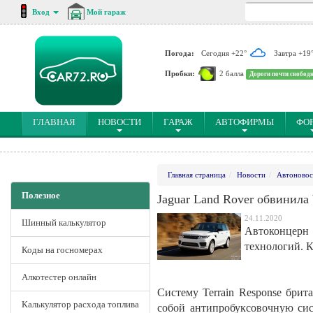
Вход
Мой гараж
Погода:
Сегодня +22°
Завтра +19
Пробки:
2 балла
Дороги почти свобод
(CURRENT)
ГЛАВНАЯ
НОВОСТИ
ГАРАЖ
АВТОФИРМЫ
ФО
Главная страница
Новости
Автоновос
Полезное
Jaguar Land Rover обвинила
24.11.2020
Шинный калькулятор
Автоконцерн
технологий. К
Коды на госномерах
Алкотестер онлайн
Систему Terrain Response бри
Калькулятор расхода топлива
собой антипробуксовочную сис