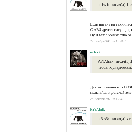
m3ss3r писал(а):
По
Если патент на техническ
С ABS другая ситуация, 
Ну и такое количество р
24 ноября 2020 в 16:40
#
m3ss3r
PaYAlnik писал(а):
чтобы юридических
Дак вот именно что ПОХ
мельчайших деталей всю
24 ноября 2020 в 19:37
#
PaYAlnik
m3ss3r писал(а):
чт