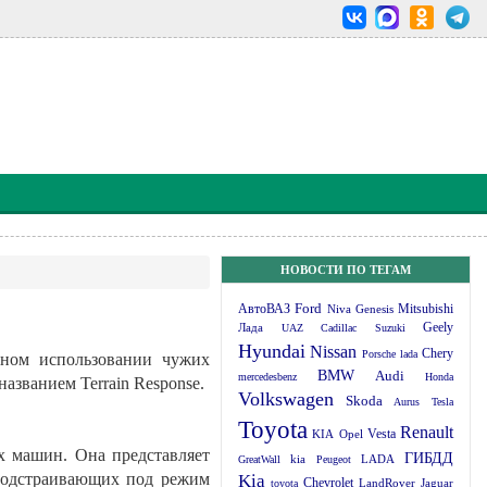
НОВОСТИ ПО ТЕГАМ
Ford
Mitsubishi
АвтоВАЗ
Niva
Genesis
Geely
Лада
UAZ
Cadillac
Suzuki
Hyundai
Nissan
Chery
Porsche
lada
нном использовании чужих
BMW
Audi
mercedesbenz
Honda
азванием Terrain Response.
Volkswagen
Skoda
Aurus
Tesla
Toyota
Renault
KIA
Opel
Vesta
х машин. Она представляет
ГИБДД
kia
GreatWall
Peugeot
LADA
 подстраивающих под режим
Kia
Chevrolet
Jaguar
toyota
LandRover