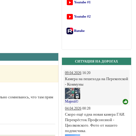
Youtube #1
Youtube #2
Rutube
СИТУАЦИЯ НА ДОРОГАХ
09.04.2026
16:20
Камера на пешехода на Перекопской
- Коммуны
льно сомневаюсь, что там прям
Majesti©
04.04.2026
00:28
Скоро ещё одна новая камера ГАИ.
Перекрёсток Профсоюзной -
Циолковского. Фото от нашего
подписчика.