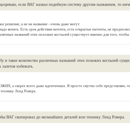
дозреваю, если ВАГ назвал подобную систему другим названием, то ниче
ое решение, а не на название - очень даже могут.
надо копать. Есть срок действия патента, есть открытые патенты, не предпола
азличных названий этих похожих костылей существует именно для того, чтобы
Ну и такое количество различных названий этих похожих костылей сущес
 залетов избежать.
ОЖИХ, а скорее всего даже идентичных. Я просто смутно себе представляю, 
 технику Ленд Ровера.
обы ВАГ скопировал до мельчайших деталей всю технику Ленд Ровера.