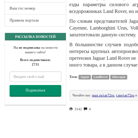
езды параметры силового агр
Ваш гос.номер
вседорожниках Land Rover, но и
Правила портала
По словам представителей Jagua
Cayenne, Lamborghini Urus, Vo
запатентовали данную систему.
РАССЫЛКА НОВОСТЕЙ
В большинстве случаев подобн
Вы
не подписаны
на новости
интересы крупных автопроизвод
нашего сайта!
претензии Jaguar Land Rover н
Всего подписчиков:
иного товара, а в данном случа
2731
Теги:
Jaguar
LandRover
olkswagen
Подписаться
Читайте нас:
max.ru/car72ru
,
t.me/car72ru
и
3142
4