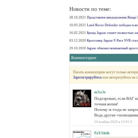
Новости по теме:
28.10.2021
Представлен внедорожник Range 
10.03.2021
Land Rover Defender победил в к
16.02.2021
Бренд Jaguar станет полностью эл
03.12.2020
Кроссовер Jaguar F-Pace SVR ста
29.10.2020
Jaguar обновил компактный кросс
Комментарии
Писать комментарии могут только автори
Зарегистрируйтесь
или авторизуйтесь на с
m3ss3r
Подозреваю, если ВАГ на
точная копия!
Почему ж тогда не запре
Ведь другие «помощники»
24 ноября 2020 в 15:01
#
PaYAlnik