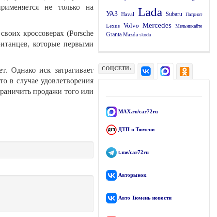
применяется не только на
Lada
УАЗ
Subaru
Haval
Патриот
Mercedes
Volvo
Lexus
Мельникайте
 своих кроссоверах (Porsche
Granta
Mazda
skoda
британцев, которые первыми
СОЦСЕТИ:
т. Однако иск затрагивает
то в случае удовлетворения
граничить продажи того или
MAX.ru/car72ru
ДТП в Тюмени
t.me/car72ru
Авторынок
Авто Тюмень новости