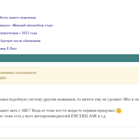
Rover нового поколения
онкурсе «Женский автомобиль года»
ектрическим с 2025 года
л быстрее после обновления
овер E-Pace
зованные пользователи.
айте.
звал подобную систему другим названием, то ничего ему не сделают. Ибо я си
щают авто с АБС? Ведь ее тоже кто-то когда-то первым придумал.
 тоже есть у всех автопроизводителей ESP, EBD, ASR и т.д.