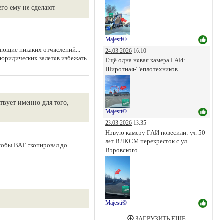
го ему не сделают
Majesti©
гающие никаких отчислений...
24.03.2026
16:10
 юридических залетов избежать.
Ещё одна новая камера ГАИ:
Широтная-Теплотехников.
твует именно для того,
Majesti©
23.03.2026
13:35
Новую камеру ГАИ повесили: ул. 50
лет ВЛКСМ перекресток с ул.
чтобы ВАГ скопировал до
Воровского.
Majesti©
ЗАГРУЗИТЬ ЕЩЕ