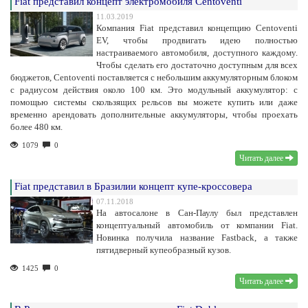
Fiat представил концепт электромобиля Centoventi
11.03.2019
Компания Fiat представил концепцию Centoventi
EV, чтобы продвигать идею полностью
настраиваемого автомобиля, доступного каждому.
Чтобы сделать его достаточно доступным для всех
бюджетов, Centoventi поставляется с небольшим аккумуляторным блоком
с радиусом действия около 100 км. Это модульный аккумулятор: с
помощью системы скользящих рельсов вы можете купить или даже
временно арендовать дополнительные аккумуляторы, чтобы проехать
более 480 км.
1079
0
Читать далее
Fiat представил в Бразилии концепт купе-кроссовера
07.11.2018
На автосалоне в Сан-Паулу был представлен
концептуальный автомобиль от компании Fiat.
Новинка получила название Fastback, а также
пятидверный купеобразный кузов.
1425
0
Читать далее