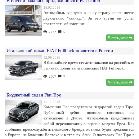
В России начались продажи нового Fiat Doblo
28.02.2018
Автомобиль вернулся в нашу страну после почти
двухлетних "каникул". За это время он успел
претерпеть обновление.
2222
5
Читать далее
Итальянский пикап FIAT Fullback появится в России
12.09.2016
В ближайшее время сегмент пикапов на российском
рынке пополнится итальянским FIAT Fullback.
2367
7
Читать далее
Бюджетный седан Fiat Tipo
11.11.2015
Компания Fiat представила недорогой седан Tipo.
Публичный дебют новинки состоялся на
автосалоне в Дубае. Автомобиль представляет
собой перелицованную версию модели Egea. Как
сообщает пресс-служба итальянского бренда, новинка будет продаваться
в Европе, на Ближним Востоке и в странах Азии. О поставках Fiat Tipo в