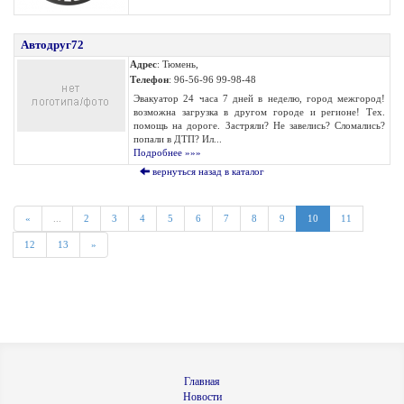
Автодруг72
Адрес
: Тюмень,
Телефон
: 96-56-96 99-98-48
Эвакуатор 24 часа 7 дней в неделю, город межгород!
возможна загрузка в другом городе и регионе! Тех.
помощь на дороге. Застряли? Не завелись? Сломались?
попали в ДТП? Ил...
Подробнее »»»
вернуться назад в каталог
«
...
2
3
4
5
6
7
8
9
10
11
12
13
»
Главная
Новости