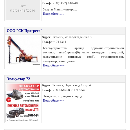
Телефон
: 8(3452) 610-495
Услуги Манипулятора...
Подробнее »»»
ООО "СК Прогресс"
Адрес
: Тюмень, молодогвадейцев 30
Телефон
: 711311
Благоустройство, аренда дорожно-строительной
техники, автобуровая(бурение колодцев, отверстий,
закручивание винтовых свай), грузоперевозки,
эвакуатор, манипулято...
Подробнее »»»
Эвакуатор 72
Адрес
: Тюмень, Одесская д.1 стр.4
Телефон
: 89068258381 999546
Эвакуатор город-межгород...
Подробнее »»»