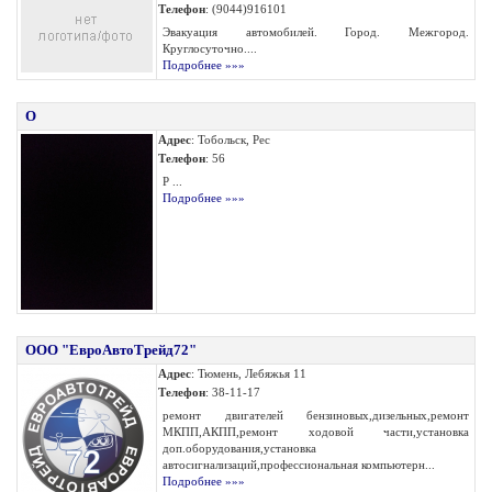
Телефон
: (9044)916101
Эвакуация автомобилей. Город. Межгород.
Круглосуточно....
Подробнее »»»
O
Адрес
: Тобольск, Рес
Телефон
: 56
Р ...
Подробнее »»»
ООО "ЕвроАвтоТрейд72"
Адрес
: Тюмень, Лебяжья 11
Телефон
: 38-11-17
ремонт двигателей бензиновых,дизельных,ремонт
МКПП,АКПП,ремонт ходовой части,установка
доп.оборудования,установка
автосигнализаций,профессиональная компьютерн...
Подробнее »»»