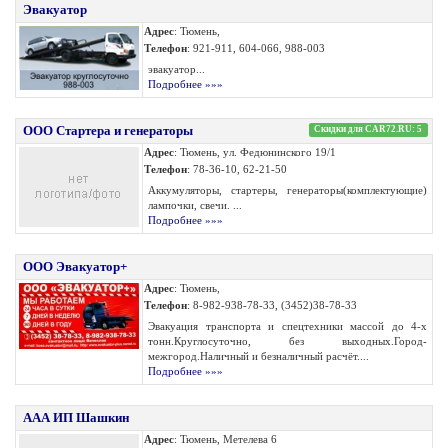
Эвакуатор
Адрес
: Тюмень,
Телефон
: 921-911, 604-066, 988-003
эвакуатор...
Подробнее »»»
ООО Стартера и генераторы
Скидки для CAR72.RU: 5
Адрес
: Тюмень, ул. Федюнинского 19/1
Телефон
: 78-36-10, 62-21-50
Аккумуляторы, стартеры, генераторы(комплектующие)
лампочки, свечи. ...
Подробнее »»»
ООО Эвакуатор+
Адрес
: Тюмень,
Телефон
: 8-982-938-78-33, (3452)38-78-33
Эвакуация транспорта и спецтехники массой до 4-х
тонн.Круглосуточно, без выходных.Город-
межгород.Наличный и безналичный расчёт....
Подробнее »»»
ААА ИП Шашкин
Адрес
: Тюмень, Метелева 6