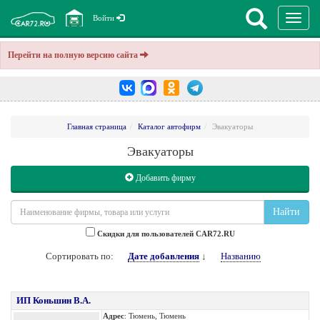
Перекл
Войти
навига
Перейти на полную версию сайта
Главная страница
Каталог автофирм
Эвакуаторы
Эвакуаторы
Добавить фирму
Найти
Cкидки для пользователей CAR72.RU
Сортировать по:
Дате добавления
↓
Названию
ИП Коньшин В.А.
Адрес
: Тюмень, Тюмень