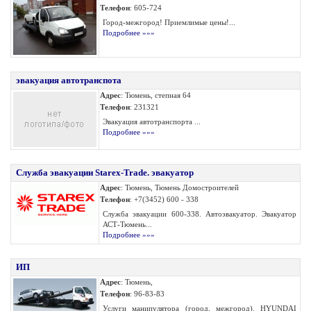
Телефон
: 605-724
Город-межгород! Приемлимые цены!...
Подробнее »»»
эвакуация автотранспота
Адрес
: Тюмень, степная 64
Телефон
: 231321
Эвакуация автотранспорта ...
Подробнее »»»
Служба эвакуации Starex-Trade. эвакуатор
Адрес
: Тюмень, Тюмень Домостроителей
Телефон
: +7(3452) 600 - 338
Служба эвакуации 600-338. Автоэвакуатор. Эвакуатор
АСТ-Тюмень...
Подробнее »»»
ИП
Адрес
: Тюмень,
Телефон
: 96-83-83
Услуги манипулятора (город, межгород). HYUNDAI