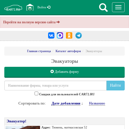
Перекл
Войти
навига
Перейти на полную версию сайта
Главная страница
Каталог автофирм
Эвакуаторы
Эвакуаторы
Добавить фирму
Найти
Cкидки для пользователей CAR72.RU
Сортировать по:
Дате добавления
↓
Названию
Эвакуатор!
Адрес
: Тюмень, матмасовская 52