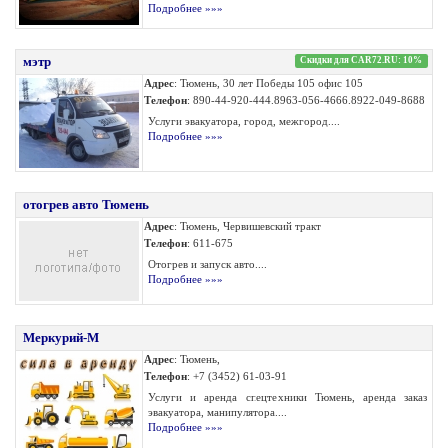
Подробнее »»»
мэтр
Скидки для CAR72.RU: 10%
Адрес
: Тюмень, 30 лет Победы 105 офис 105
Телефон
: 890-44-920-444.8963-056-4666.8922-049-8688
Услуги эвакуатора, город, межгород....
Подробнее »»»
отогрев авто Тюмень
Адрес
: Тюмень, Червишевский тракт
Телефон
: 611-675
Отогрев и запуск авто....
Подробнее »»»
Меркурий-М
Адрес
: Тюмень,
Телефон
: +7 (3452) 61-03-91
Услуги и аренда спецтехники Тюмень, аренда заказ
эвакуатора, манипулятора....
Подробнее »»»