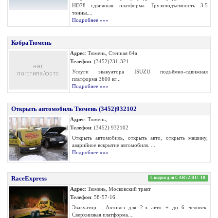
HD78 сдвижная платформа. Грузоподъемность 3.5
тонны....
Подробнее »»»
КобраТюмень
Адрес
: Тюмень, Степная 64а
Телефон
: (3452)231-321
Услуги эвакуатора ISUZU подъёмно-сдвижная
платформа 3600 кг...
Подробнее »»»
Открыть автомобиль Тюмень (3452)932102
Адрес
: Тюмень,
Телефон
: (3452) 932102
Открыть автомобиль, открыть авто, открыть машину,
аварийное вскрытие автомобиля. ...
Подробнее »»»
RaceExpress
Скидки для CAR72.RU: 10
Адрес
: Тюмень, Московский тракт
Телефон
: 58-57-16
Эвакуатор - Автовоз для 2-х авто + до 6 человек.
Сверхнизкая платформа....