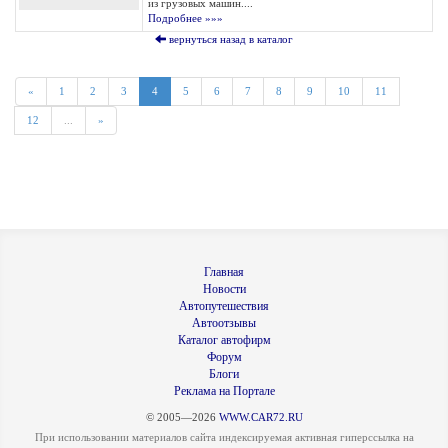
из грузовых машин....
Подробнее »»»
вернуться назад в каталог
«
1
2
3
4
5
6
7
8
9
10
11
12
...
»
Главная
Новости
Автопутешествия
Автоотзывы
Каталог автофирм
Форум
Блоги
Реклама на Портале
© 2005—2026
WWW.CAR72.RU
При использовании материалов сайта индексируемая активная гиперссылка на