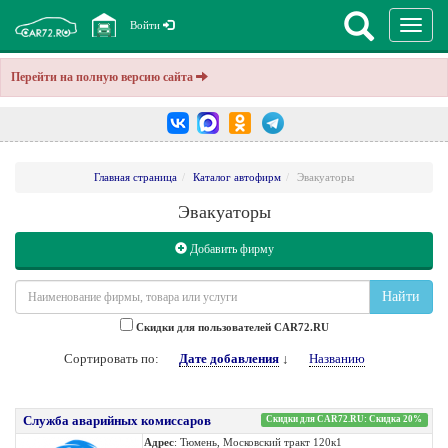
Перекл
Войти
навига
Перейти на полную версию сайта
Главная страница
Каталог автофирм
Эвакуаторы
Эвакуаторы
Добавить фирму
Найти
Cкидки для пользователей CAR72.RU
Сортировать по:
Дате добавления
↓
Названию
Служба аварийных комиссаров
Скидки для CAR72.RU: Скидка 20%
Адрес
: Тюмень, Московский тракт 120к1