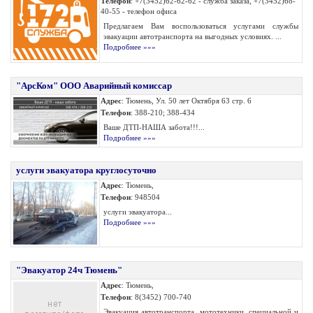
Телефон
: +7(3452)62-62-62 - служба заказа, +7(3452)68-
40-55 - телефон офиса
Предлагаем Вам воспользоваться услугами службы
эвакуации автотранспорта на выгодных условиях. ...
Подробнее »»»
"АрсКом" ООО Аварийный комиссар
Адрес
: Тюмень, Ул. 50 лет Октября 63 стр. 6
Телефон
: 388-210; 388-434
Ваше ДТП-НАША забота!!!...
Подробнее »»»
услуги эвакуатора круглосуточно
Адрес
: Тюмень,
Телефон
: 948504
услуги эвакуатора...
Подробнее »»»
"Эвакуатор 24ч Тюмень"
Адрес
: Тюмень,
Телефон
: 8(3452) 700-740
Эвакуация автотранспорта, мототехники, специальной и