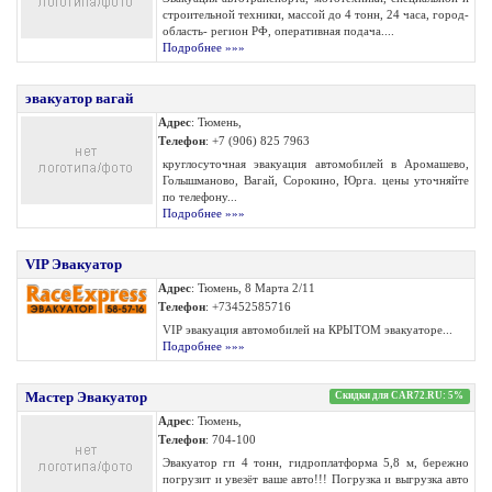
строительной техники, массой до 4 тонн, 24 часа, город-
область- регион РФ, оперативная подача....
Подробнее »»»
эвакуатор вагай
Адрес
: Тюмень,
Телефон
: +7 (906) 825 7963
круглосуточная эвакуация автомобилей в Aромашево,
Голышманово, Вагай, Сорокино, Юрга. цены уточняйте
по телефону...
Подробнее »»»
VIP Эвакуатор
Адрес
: Тюмень, 8 Марта 2/11
Телефон
: +73452585716
VIP эвакуация автомобилей на КРЫТОМ эвакуаторе...
Подробнее »»»
Мастер Эвакуатор
Скидки для CAR72.RU: 5%
Адрес
: Тюмень,
Телефон
: 704-100
Эвакуатор гп 4 тонн, гидроплатформа 5,8 м, бережно
погрузит и увезёт ваше авто!!! Погрузка и выгрузка авто