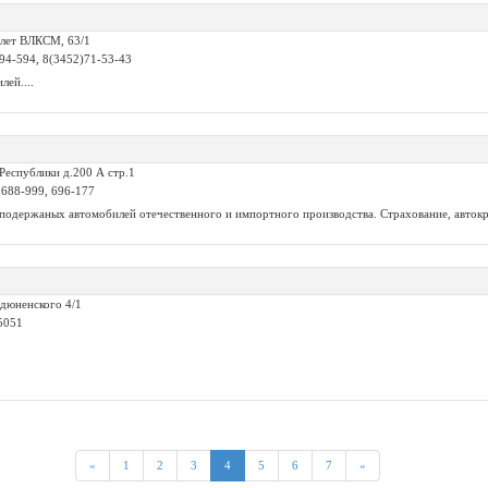
 лет ВЛКСМ, 63/1
694-594, 8(3452)71-53-43
ей....
.Республики д.200 А стр.1
, 688-999, 696-177
подержаных автомобилей отечественного и импортного производства. Страхование, автокре
идюненского 4/1
5051
«
1
2
3
4
5
6
7
»