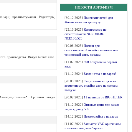
НОВОСТИ АВТОФИРМ
фонари, противотуманки. Радиаторы,
[30.12.2025]
Поиск запчастей для
Фольксваген по артикулу
[23.10.2025]
Компресссор по
себестоимости NORDBERG
NCE100/520
[10.08.2025]
Пленки для
самостоятелной оклейки винилом или
тонировкой авто, продам.
го производства. Выкуп битых авто.
[11.07.2025]
500 бонусов на первый
заказ
[11.12.2024]
Баллон газа в подарок!
[20.03.2023]
Скоро сезон когда есть
возможность оклейки авто на свежем
воздухе
Автокредитование*. Срочный выкуп
[20.02.2023]
11 новинок от BIG FILTER
[14.12.2022]
Оптовые цены при заказе
через группу VK
[14.12.2022]
Незамерзайка в подарок
[14.07.2022]
Запчасти VAG оригиналы
и аналоги под ваш бюджет