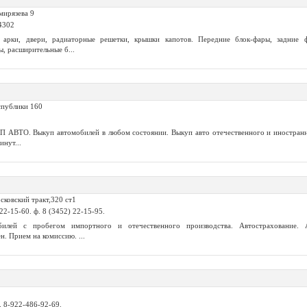
мирязева 9
4302
, арки, двери, радиаторные решетки, крышки капотов. Передние блок-фары, задние 
, расширительные б...
спублики 160
ТО. Выкуп автомобилей в любом состоянии. Выкуп авто отечественного и иностранно
инут...
сковский тракт,320 ст1
 22-15-60. ф. 8 (3452) 22-15-95.
илей с пробегом импортного и отечественного производства. Автострахование. 
. Прием на комиссию. ...
, 8-922-486-92-69.