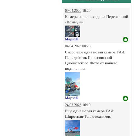
09.04.2026
16:20
Камера на пешехода на Перекопской
- Коммуны
Majesti©
04.04.2026
00:28
Скоро ещё одна новая камера ГАИ.
Перекрёсток Профсоюзной -
Циолковского. Фото от нашего
подписчика.
Majesti©
24.03.2026
16:10
Ещё одна новая камера ГАИ:
Широтная-Теплотехников.