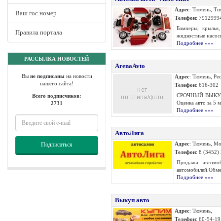
Адрес
: Тюмень, Ти
Ваш гос.номер
Телефон
: 7912999
Бамперы, крылья
Правила портала
жидкостные насосы
Подробнее »»»
РАССЫЛКА НОВОСТЕЙ
ArenaAvto
Вы
не подписаны
на новости
Адрес
: Тюмень, Ре
нашего сайта!
Телефон
: 616-302
СРОЧНЫЙ ВЫКУП АВ
Всего подписчиков:
Оценка авто за 5 м
2731
Подробнее »»»
АвтоЛига
Адрес
: Тюмень, Мо
Подписаться
Телефон
: 8 (3452)
Продажа автомоб
автомобилей.Обмен
Подробнее »»»
Выкуп авто
Адрес
: Тюмень,
Телефон
: 60-54-19