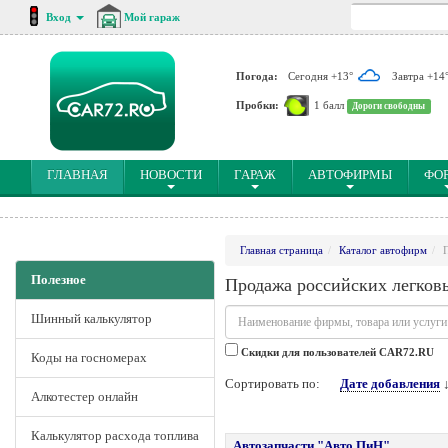
Вход
Мой гараж
Погода:
Сегодня +13°
Завтра +14
Пробки:
1 балл
Дороги свободны
(CURRENT)
ГЛАВНАЯ
НОВОСТИ
ГАРАЖ
АВТОФИРМЫ
ФО
Главная страница
Каталог автофирм
Полезное
Продажа российских легков
Шинный калькулятор
Cкидки для пользователей CAR72.RU
Коды на госномерах
Сортировать по:
Дате добавления
Алкотестер онлайн
Калькулятор расхода топлива
Автозапчасти "Авто ПиН"