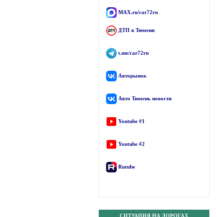
MAX.ru/car72ru
ДТП в Тюмени
t.me/car72ru
Авторынок
Авто Тюмень новости
Youtube #1
Youtube #2
Rutube
СИТУАЦИЯ НА ДОРОГАХ