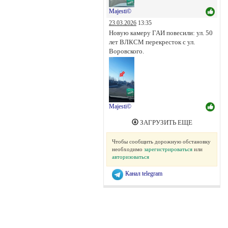
Majesti©
23.03.2026
13:35
Новую камеру ГАИ повесили: ул. 50
лет ВЛКСМ перекресток с ул.
Воровского.
Majesti©
ЗАГРУЗИТЬ ЕЩЕ
Чтобы сообщить дорожную обстановку
необходимо
зарегистрироваться
или
авторизоваться
Канал telegram