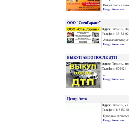
Выкуп любых авто
Подробнее »»»
ООО "СпецГарант"
Адрес
: Тюмень, Пе
Телефон
: 36-53-02
Автосалонавторыно
Подробнее »»»
ВЫКУП АВТО ПОСЛЕ ДТП
Адрес
: Тюмень, тю
Телефон
: 606424
...
Подробнее »»»
Центр-Авто
Адрес
: Тюмень, ул
Телефон
: 8 3452 
Продажа легковых,
Подробнее »»»