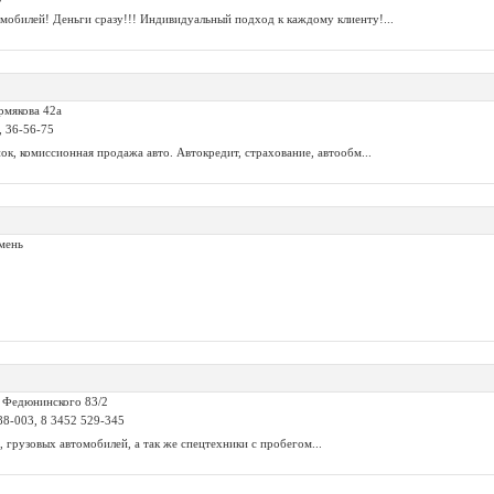
мобилей! Деньги сразу!!! Индивидуальный подход к каждому клиенту!...
рмякова 42а
, 36-56-75
к, комиссионная продажа авто. Автокредит, страхование, автообм...
мень
. Федюнинского 83/2
988-003, 8 3452 529-345
 грузовых автомобилей, а так же спецтехники с пробегом...