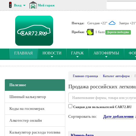
Вход
Мой гараж
Погода:
Сегодня +22°
Завтра +21
Пробки:
1 балл
Дороги свободны
(CURRENT)
ГЛАВНАЯ
НОВОСТИ
ГАРАЖ
АВТОФИРМЫ
ФО
Главная страница
Каталог автофирм
Полезное
Продажа российских легков
Шинный калькулятор
Cкидки для пользователей CAR72.RU
Коды на госномерах
Сортировать по:
Дате добавления
Алкотестер онлайн
Калькулятор расхода топлива
Юниор-Авто