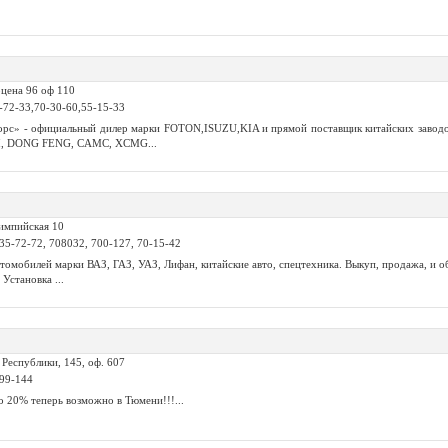
рцена 96 оф 110
5-72-33,70-30-60,55-15-33
рс» - официальный дилер марки FOTON,ISUZU,KIA и прямой поставщик китайских заво
, DONG FENG, CAMC, XCMG...
импийская 10
 35-72-72, 708032, 700-127, 70-15-42
томобилей марки ВАЗ, ГАЗ, УАЗ, Лифан, китайские авто, спецтехника. Выкуп, продажа, и
Установка ...
. Республики, 145, оф. 607
999-144
о 20% теперь возможно в Тюмени!!!...