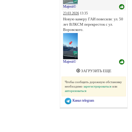
Majesti©
23.03.2026
13:35
Новую камеру ГАИ повесили: ул. 50
лет ВЛКСМ перекресток с ул.
Воровского.
Majesti©
ЗАГРУЗИТЬ ЕЩЕ
Чтобы сообщить дорожную обстановку
необходимо
зарегистрироваться
или
авторизоваться
Канал telegram