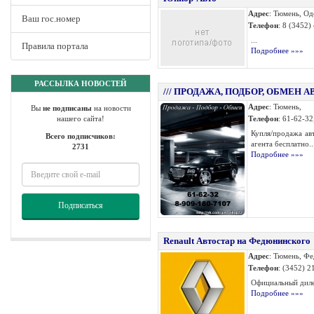
Адрес
: Тюмень, Од
Ваш гос.номер
Телефон
: 8 (3452)
...
Правила портала
Подробнее »»»
РАССЫЛКА НОВОСТЕЙ
/// ПРОДАЖА, ПОДБОР, ОБМЕН А
Адрес
: Тюмень,
Вы
не подписаны
на новости
нашего сайта!
Телефон
: 61-62-32
Купля/продажа ав
Всего подписчиков:
агента бесплатно..
2731
Подробнее »»»
Подписаться
Renault Автостар на Федюнинского
Адрес
: Тюмень, Ф
Телефон
: (3452) 2
Официальный дилер
Подробнее »»»