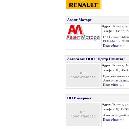
Авант-Моторс
Адрес
: Тюмень, Ге
Телефон
: (3452)7
ООО «Авант-Мото
BEIFANG BENCHI
Подробнее »»»
Автосалон ООО "Центр Планета"
Адрес
: Тюмень, Ол
Телефон
: 8 (3452)
Продажа новых ав
Авто страхование. 
Подробнее »»»
ПО Империал
Адрес
: Тюмень, ул
Телефон
: 8(3452)
Авто со скидкой д
Подробнее »»»