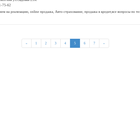
1-75-62
ем на реализацию, online продажа, Авто-страхование, продажа в кредит,все вопросы по тел.
«
1
2
3
4
5
6
7
»