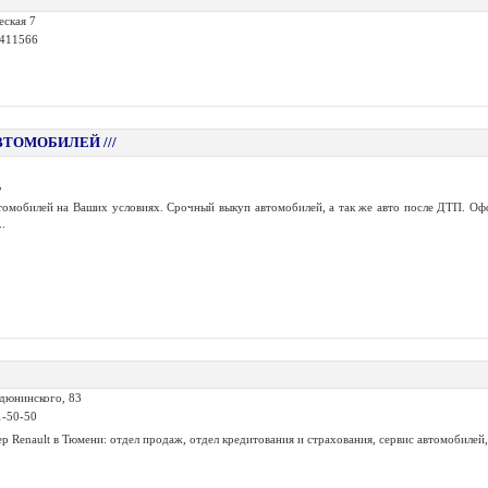
еская 7
 411566
ВТОМОБИЛЕЙ ///
,
томобилей на Ваших условиях. Срочный выкуп автомобилей, а так же авто после ДТП. Оф
..
едюнинского, 83
1-50-50
 Renault в Тюмени: отдел продаж, отдел кредитования и страхования, сервис автомобилей, 