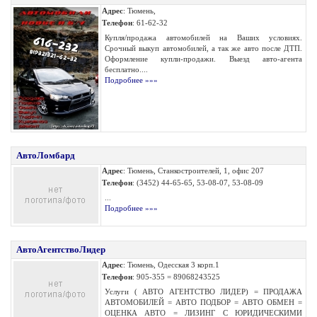
Адрес
: Тюмень,
Телефон
: 61-62-32
Купля/продажа автомобилей на Ваших условиях.
Срочный выкуп автомобилей, а так же авто после ДТП.
Оформление купли-продажи. Выезд авто-агента
бесплатно....
Подробнее »»»
АвтоЛомбард
Адрес
: Тюмень, Станкостроителей, 1, офис 207
Телефон
: (3452) 44-65-65, 53-08-07, 53-08-09
...
Подробнее »»»
АвтоАгентствоЛидер
Адрес
: Тюмень, Одесская 3 корп.1
Телефон
: 905-355 = 89068243525
Услуги ( АВТО АГЕНТСТВО ЛИДЕР) = ПРОДАЖА
АВТОМОБИЛЕЙ = АВТО ПОДБОР = АВТО ОБМЕН =
ОЦЕНКА АВТО = ЛИЗИНГ С ЮРИДИЧЕСКИМИ