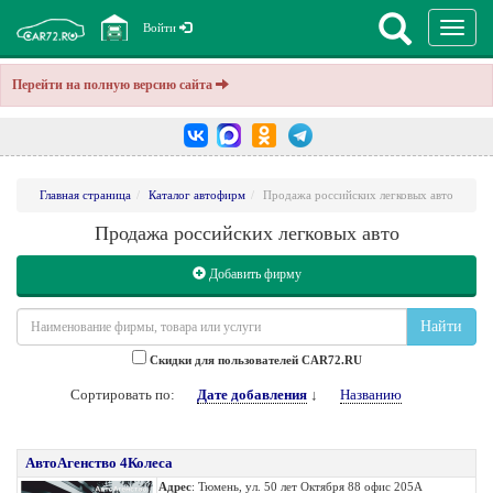
Перекл
Войти
навига
Перейти на полную версию сайта
Главная страница
Каталог автофирм
Продажа российских легковых авто
Продажа российских легковых авто
Добавить фирму
Найти
Cкидки для пользователей CAR72.RU
Сортировать по:
Дате добавления
↓
Названию
АвтоАгенство 4Колеса
Адрес
: Тюмень, ул. 50 лет Октября 88 офис 205А