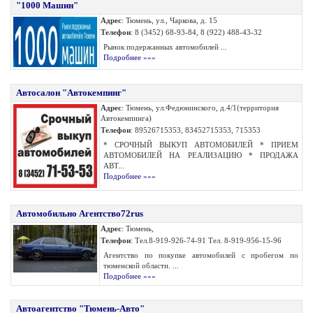
"1000 Машин"
Адрес
: Тюмень, ул., Чаркова, д. 15
Телефон
: 8 (3452) 68-93-84, 8 (922) 488-43-32
Рынок подержанных автомобилей ...
Подробнее »»»
Автосалон "Автокемпинг"
Адрес
: Тюмень, ул.Федюнинского, д.4/1(территория
Автокемпинга)
Телефон
: 89526715353, 83452715353, 715353
* СРОЧНЫЙ ВЫКУП АВТОМОБИЛЕЙ * ПРИЕМ
АВТОМОБИЛЕЙ НА РЕАЛИЗАЦИЮ * ПРОДАЖА
АВТ...
Подробнее »»»
Автомобильно Агентство72rus
Адрес
: Тюмень,
Телефон
: Тел.8-919-926-74-91 Тел. 8-919-956-15-96
Агентство по покупке автомобилей с пробегом по
тюменской области. ...
Подробнее »»»
Автоагентство "Тюмень-Авто"