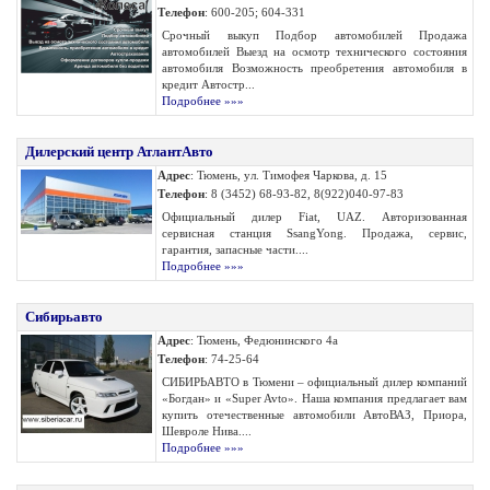
Телефон
: 600-205; 604-331
Срочный выкуп Подбор автомобилей Продажа
автомобилей Выезд на осмотр технического состояния
автомобиля Возможность преобретения автомобиля в
кредит Автостр...
Подробнее »»»
Дилерский центр АтлантАвто
Адрес
: Тюмень, ул. Тимофея Чаркова, д. 15
Телефон
: 8 (3452) 68-93-82, 8(922)040-97-83
Официальный дилер Fiat, UAZ. Авторизованная
сервисная станция SsangYong. Продажа, сервис,
гарантия, запасные части....
Подробнее »»»
Сибирьавто
Адрес
: Тюмень, Федюнинского 4а
Телефон
: 74-25-64
СИБИРЬАВТО в Тюмени – официальный дилер компаний
«Богдан» и «Super Avto». Наша компания предлагает вам
купить отечественные автомобили АвтоВАЗ, Приора,
Шевроле Нива....
Подробнее »»»