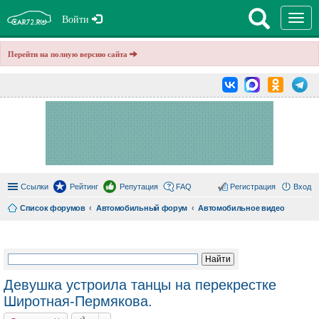
T
Войти
o
g
g
Перейти на полную версию сайта
l
e
n
a
v
i
g
a
t
i
o
n
Ссылки
Рейтинг
Репутация
FAQ
Регистрация
Вход
Список форумов
Автомобильный форум
Автомобильное видео
ои
ск
Девушка устроила танцы на перекрестке
Широтная-Пермякова.