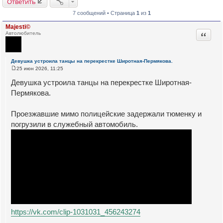
Ответить
7 сообщений • Страница
1
из
1
Majesti©
Цитата
Автолюбитель
Девушка устроила танцы на перекрестке Широтная-Пермякова.
25 июн 2026, 11:25
С
о
Девушка устроила танцы на перекрестке Широтная-
о
б
Пермякова.
щ
е
н
Проезжавшие мимо полицейские задержали тюменку и
и
е
погрузили в служебный автомобиль.
https://vk.com/clip-1031031_456243274