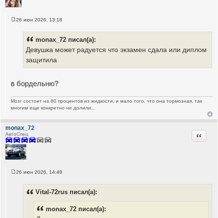
26 июн 2026, 13:18
С
о
о
monax_72 писал(а):
б
щ
Девушка может радуется что экзамен сдала или диплом
е
защитила
н
и
е
в бордельню?
Мозг состоит на 80 процентов из жидкости, и мало того, что она тормозная, так
многим еще конкретно не долили...
monax_72
Цитата
АвтоСпец
26 июн 2026, 14:48
С
о
о
Vital-72rus писал(а):
б
щ
е
monax_72 писал(а):
н
и