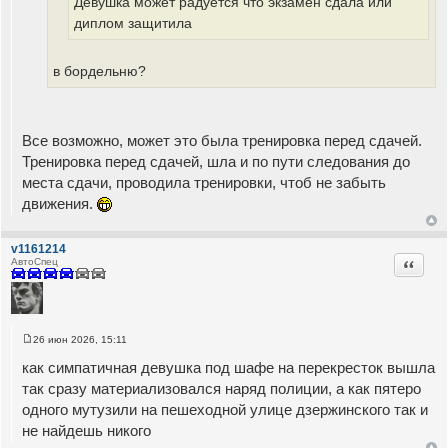
Девушка может радуется что экзамен сдала или
е
диплом защитила
в бордельню?
Все возможно, может это была тренировка перед сдачей.
Тренировка перед сдачей, шла и по пути следования до
места сдачи, проводила тренировки, чтоб не забыть
движения.
v1161214
Цитата
АвтоСпец
26 июн 2026, 15:11
С
о
как симпатичная девушка под шафе на перекресток вышла
о
б
так сразу материализовался наряд полиции, а как пятеро
щ
одного мутузили на пешеходной улице дзержинского так и
е
н
не найдешь никого
и
е