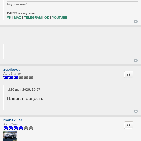
Миру — мир!
CAR72 в соцсетях:
VK
|
MAX
|
TELEGRAM
|
OK
|
YOUTUBE
zubilovot
Цитата
АвтоЗнаток
26 июн 2026, 10:57
С
о
Папина гордость.
о
б
щ
е
н
и
monax_72
е
Цитата
АвтоСпец