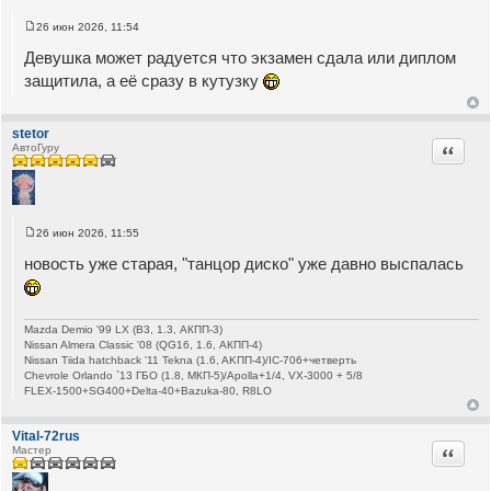
26 июн 2026, 11:54
С
о
Девушка может радуется что экзамен сдала или диплом
о
б
защитила, а её сразу в кутузку
щ
е
н
и
stetor
е
Цитата
АвтоГуру
26 июн 2026, 11:55
С
о
новость уже старая, "танцор диско" уже давно выспалась
о
б
щ
е
н
Mazda Demio '99 LX (B3, 1.3, АКПП-3)
и
Nissan Almera Classic '08 (QG16, 1.6, АКПП-4)
е
Nissan Tiida hatchback '11 Tekna (1.6, AKПП-4)/IC-706+четверть
Chevrole Orlando `13 ГБО (1.8, МКП-5)/Apolla+1/4, VX-3000 + 5/8
FLEX-1500+SG400+Delta-40+Bazuka-80, R8LO
Vital-72rus
Цитата
Мастер