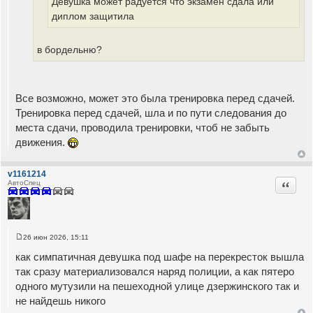
Девушка может радуется что экзамен сдала или
е
диплом защитила
в бордельню?
Все возможно, может это была тренировка перед сдачей.
Тренировка перед сдачей, шла и по пути следования до
места сдачи, проводила тренировки, чтоб не забыть
движения.
v1161214
Цитата
АвтоСпец
26 июн 2026, 15:11
С
о
как симпатичная девушка под шафе на перекресток вышла
о
б
так сразу материализовался наряд полиции, а как пятеро
щ
одного мутузили на пешеходной улице дзержинского так и
е
н
не найдешь никого
и
е