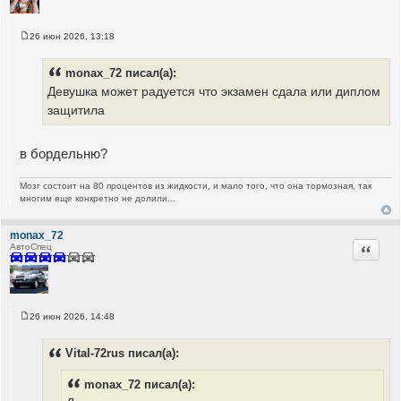
26 июн 2026, 13:18
С
о
о
monax_72 писал(а):
б
щ
Девушка может радуется что экзамен сдала или диплом
е
защитила
н
и
е
в бордельню?
Мозг состоит на 80 процентов из жидкости, и мало того, что она тормозная, так
многим еще конкретно не долили...
monax_72
Цитата
АвтоСпец
26 июн 2026, 14:48
С
о
о
Vital-72rus писал(а):
б
щ
е
monax_72 писал(а):
н
и