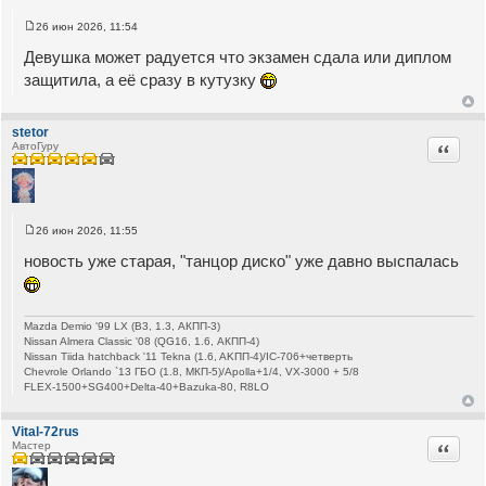
26 июн 2026, 11:54
С
о
Девушка может радуется что экзамен сдала или диплом
о
б
защитила, а её сразу в кутузку
щ
е
н
и
stetor
е
Цитата
АвтоГуру
26 июн 2026, 11:55
С
о
новость уже старая, "танцор диско" уже давно выспалась
о
б
щ
е
н
Mazda Demio '99 LX (B3, 1.3, АКПП-3)
и
Nissan Almera Classic '08 (QG16, 1.6, АКПП-4)
е
Nissan Tiida hatchback '11 Tekna (1.6, AKПП-4)/IC-706+четверть
Chevrole Orlando `13 ГБО (1.8, МКП-5)/Apolla+1/4, VX-3000 + 5/8
FLEX-1500+SG400+Delta-40+Bazuka-80, R8LO
Vital-72rus
Цитата
Мастер