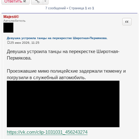
Ответить
7 сообщений • Страница
1
из
1
Majesti©
Цитата
Автолюбитель
Девушка устроила танцы на перекрестке Широтная-Пермякова.
25 июн 2026, 11:25
С
о
Девушка устроила танцы на перекрестке Широтная-
о
б
Пермякова.
щ
е
н
Проезжавшие мимо полицейские задержали тюменку и
и
е
погрузили в служебный автомобиль.
https://vk.com/clip-1031031_456243274