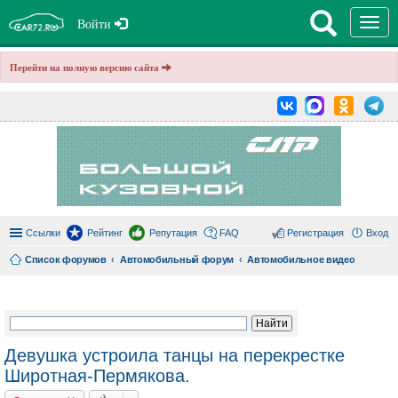
T
Войти
o
g
g
Перейти на полную версию сайта
l
e
n
a
v
i
g
a
t
i
o
n
Ссылки
Рейтинг
Репутация
FAQ
Регистрация
Вход
Список форумов
Автомобильный форум
Автомобильное видео
ои
ск
Девушка устроила танцы на перекрестке
Широтная-Пермякова.