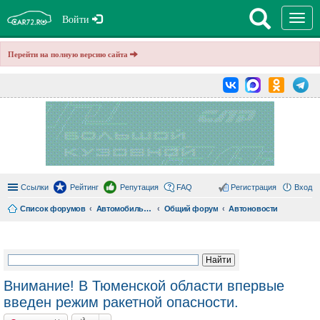
T
Войти
o
g
g
Перейти на полную версию сайта
l
e
n
a
v
i
g
a
t
i
o
n
Ссылки
Рейтинг
Репутация
FAQ
Регистрация
Вход
Список форумов
Автомобильный форум
Общий форум
Автоновости
ои
ск
Внимание! В Тюменской области впервые
введен режим ракетной опасности.