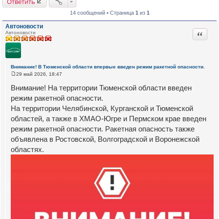
Ответить
14 сообщений • Страница
1
из
1
Автоновости
Цитата
Автоновости
Внимание! В Тюменской области впервые введен режим ракетной опасности.
29 май 2026, 18:47
С
о
Внимание! На территории Тюменской области введен
о
б
режим ракетной опасности.
щ
На территории Челябинской, Курганской и Тюменской
е
н
областей, а также в ХМАО-Югре и Пермском крае введен
и
е
режим ракетной опасности. Ракетная опасность также
объявлена в Ростовской, Волгоградской и Воронежской
областях.