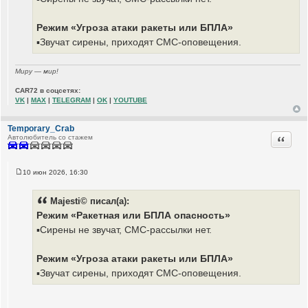
Режим «Угроза атаки ракеты или БПЛА»
▪️Звучат сирены, приходят СМС-оповещения.
Миру — мир!
CAR72 в соцсетях:
VK
|
MAX
|
TELEGRAM
|
OK
|
YOUTUBE
Temporary_Crab
Цитата
Автолюбитель со стажем
10 июн 2026, 16:30
С
о
о
Majesti© писал(а):
б
щ
Режим «Ракетная или БПЛА опасность»
е
▪️Сирены не звучат, СМС-рассылки нет.
н
и
е
Режим «Угроза атаки ракеты или БПЛА»
▪️Звучат сирены, приходят СМС-оповещения.