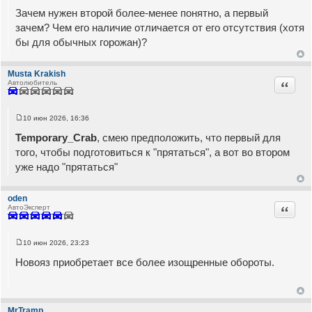
Зачем нужен второй более-менее понятно, а первый
зачем? Чем его наличие отличается от его отсутствия (хотя
бы для обычных горожан)?
Musta Krakish
Цитата
Автолюбитель
10 июн 2026, 16:36
С
о
Temporary_Crab
, смею предположить, что первый для
о
б
того, чтобы подготовиться к "прятаться", а вот во втором
щ
уже надо "прятаться"
е
н
и
е
oden
Цитата
АвтоЭксперт
10 июн 2026, 23:23
С
о
Новояз приобретает все более изощренные обороты.
о
б
щ
е
н
и
MrTramp