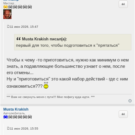
е
Цитата
Мастер
11 июн 2026, 15:47
С
о
о
Musta Krakish писал(а):
б
щ
первый для того, чтобы подготовиться к "прятаться"
е
н
и
е
Чтобы к чему -то приготовиться, нужно как минимум о нем
знать, а подавляющее большинство узнает о нем, после
его отмены...
Ну и "приготовиться" это какой набор действий - где c ним
ознакомиться???
*** Вам не свернуть меня с пути!!! Мне пофигу куда идти. ***
Musta Krakish
Цитата
Автолюбитель
11 июн 2026, 15:55
С
о