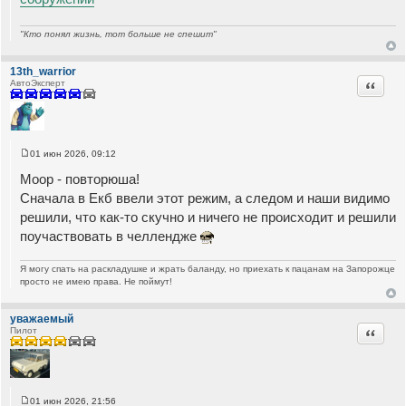
щ
е
н
"Кто понял жизнь, тот больше не спешит"
и
е
13th_warrior
Цитата
АвтоЭксперт
01 июн 2026, 09:12
С
о
Моор - повторюша!
о
б
Сначала в Екб ввели этот режим, а следом и наши видимо
щ
решили, что как-то скучно и ничего не происходит и решили
е
н
поучаствовать в челлендже
и
е
Я могу спать на раскладушке и жрать баланду, но приехать к пацанам на Запорожце
просто не имею права. Не поймут!
уважаемый
Цитата
Пилот
01 июн 2026, 21:56