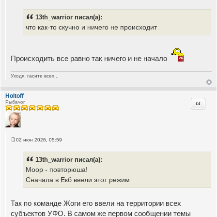
С
о
о
13th_warrior писал(а):
б
щ
что как-то скучно и ничего не происходит
е
н
и
е
Происходить все равно так ничего и не начало
Уходя, гасите всех...
Holtoff
Цитата
Рыбачог
02 июн 2026, 05:59
С
о
о
13th_warrior писал(а):
б
щ
Моор - повторюша!
е
Сначала в Екб ввели этот режим
н
и
е
Так по команде Жоги его ввели на территории всех
субъектов УФО. В самом же первом сообщении темы