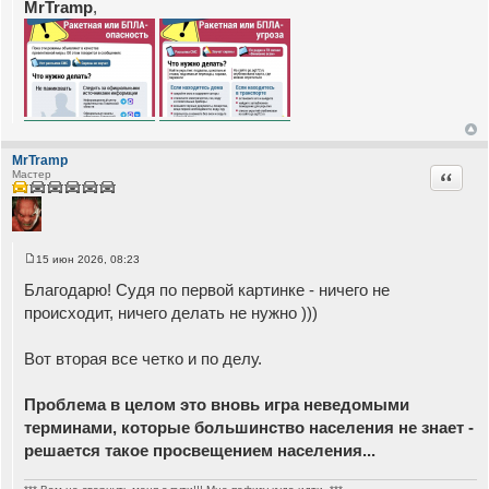
MrTramp
,
о
б
щ
е
н
и
е
MrTramp
Цитата
Мастер
15 июн 2026, 08:23
С
о
Благодарю! Судя по первой картинке - ничего не
о
б
происходит, ничего делать не нужно )))
щ
е
н
Вот вторая все четко и по делу.
и
е
Проблема в целом это вновь игра неведомыми
терминами, которые большинство населения не знает -
решается такое просвещением населения...