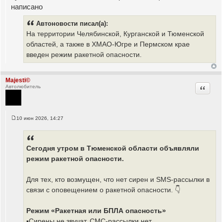
написано
Автоновости писал(а):
На территории Челябинской, Курганской и Тюменской
областей, а также в ХМАО-Югре и Пермском крае
введен режим ракетной опасности.
Majesti©
Цитата
Автолюбитель
10 июн 2026, 14:27
С
о
о
б
щ
Сегодня утром в Тюменской области объявляли
е
режим ракетной опасности.
н
и
е
Для тех, кто возмущен, что нет сирен и SMS-рассылки в
связи с оповещением о ракетной опасности. 👇
Режим «Ракетная или БПЛА опасность»
▪️Сирены не звучат, СМС-рассылки нет.