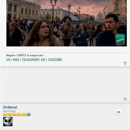
Ищите CAR72 в соцсетях:
VK
|
MAX
|
TELEGRAM
|
OK
|
YOUTUBE
Drdiesel
Цитата
АвтоГуру