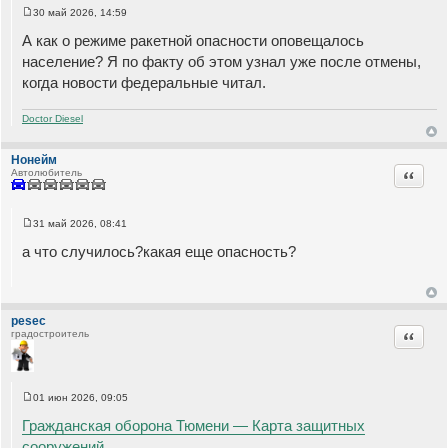
30 май 2026, 14:59
С
о
А как о режиме ракетной опасности оповещалось
о
б
население? Я по факту об этом узнал уже после отмены,
щ
когда новости федеральные читал.
е
н
и
е
Doctor Diesel
Нонейм
Цитата
Автолюбитель
31 май 2026, 08:41
С
о
а что случилось?какая еще опасность?
о
б
щ
е
н
и
pesec
е
Цитата
градостроитель
01 июн 2026, 09:05
С
о
Гражданская оборона Тюмени — Карта защитных
о
б
сооружений