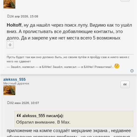
24 апр 2026, 15:08
С
о
Holtoff
, ну да нашёл через поиск лупу. Видимо как то ушёл
о
б
вниз. А пролистывать все добавляющие контакты, это
щ
долго. Да и закрепе уже нет места всего 5 возможных
е
н
и
е
Пусть будет так как оно должно быть ,но своим путём я пройду сам и никто меня с
него не сдвинет
— Зашёл, написал — в БАНю! Зашёл, написал — в БАНю! Романтика!..
aleksss_555
Цитата
Местный дурачок
02 июн 2026, 10:07
С
о
о
aleksss_555 писал(а):
б
щ
Обратил внимание. В Мах.
е
н
приложение на компе создаёт мерцание экрана , недавнее
и
е
обновление исправило проблему , но не надолго , сегодня