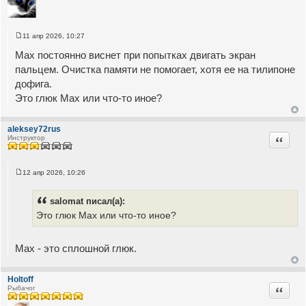
11 апр 2026, 10:27
С
о
Max постоянно виснет при попытках двигать экран
о
б
пальцем. Очистка памяти не помогает, хотя ее на тилипоне
щ
дофига.
е
н
Это глюк Max или что-то иное?
и
е
aleksey72rus
Цитата
Инструктор
12 апр 2026, 10:26
С
о
о
salomat писал(а):
б
щ
Это глюк Max или что-то иное?
е
н
и
е
Мах - это сплошной глюк.
Holtoff
Цитата
Рыбачог