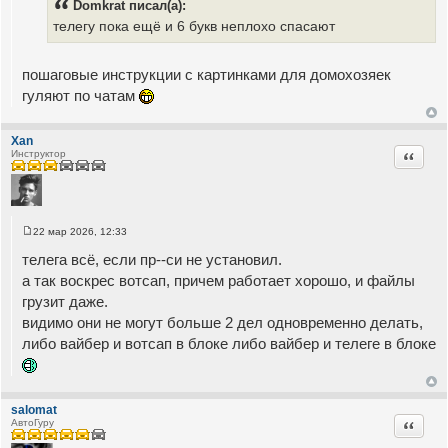
Domkrat писал(а):
б
щ
телегу пока ещё и 6 букв неплохо спасают
е
н
и
е
пошаговые инструкции с картинками для домохозяек
гуляют по чатам
Xan
Цитата
Инструктор
22 мар 2026, 12:33
С
о
телега всё, если пр--си не установил.
о
б
а так воскрес вотсап, причем работает хорошо, и файлы
щ
грузит даже.
е
н
видимо они не могут больше 2 дел одновременно делать,
и
е
либо вайбер и вотсап в блоке либо вайбер и телеге в блоке
salomat
Цитата
АвтоГуру