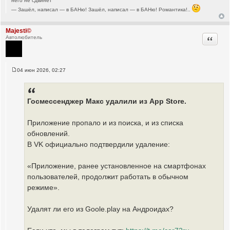
него не сдвинет
— Зашёл, написал — в БАНю! Зашёл, написал — в БАНю! Романтика!..
Majesti©
Цитата
Автолюбитель
04 июн 2026, 02:27
С
о
о
б
щ
Госмессенджер Макс удалили из App Store.
е
н
и
Приложение пропало и из поиска, и из списка
е
обновлений.
В VK официально подтвердили удаление:
«Приложение, ранее установленное на смартфонах
пользователей, продолжит работать в обычном
режиме».
Удалят ли его из Goole.play на Андроидах?