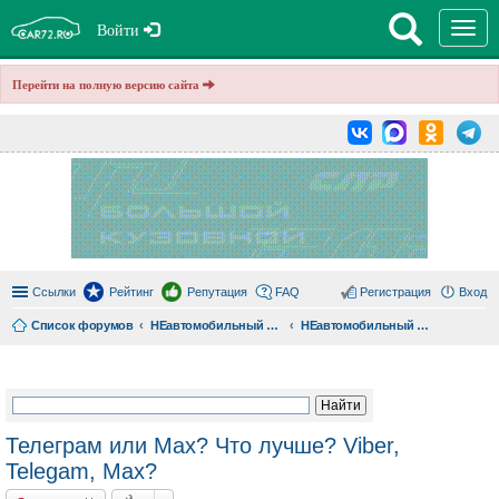
T
Войти
o
g
g
Перейти на полную версию сайта
l
e
n
a
v
i
g
a
t
i
o
n
Ссылки
Рейтинг
Репутация
FAQ
Регистрация
Вход
Список форумов
НЕавтомобильный форум car72.ru
НЕавтомобильный форум
ои
ск
Телеграм или Max? Что лучше? Viber,
Telegam, Max?