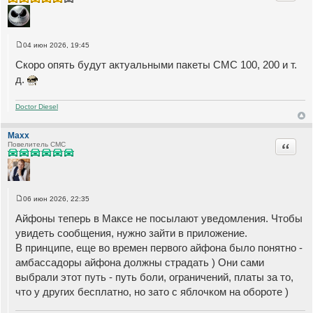
04 июн 2026, 19:45
С
о
Скоро опять будут актуальными пакеты СМС 100, 200 и т.
о
б
д.
щ
е
н
Doctor Diesel
и
е
Maxx
Цитата
Повелитель СМС
06 июн 2026, 22:35
С
о
Айфоны теперь в Максе не посылают уведомления. Чтобы
о
б
увидеть сообщения, нужно зайти в приложение.
щ
В принципе, еще во времен первого айфона было понятно -
е
н
амбассадоры айфона должны страдать ) Они сами
и
е
выбрали этот путь - путь боли, ограничений, платы за то,
что у других бесплатно, но зато с яблочком на обороте )