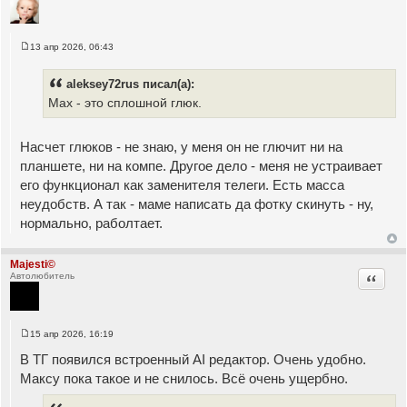
13 апр 2026, 06:43
С
о
о
aleksey72rus писал(а):
б
щ
Мах - это сплошной глюк.
е
н
и
е
Насчет глюков - не знаю, у меня он не глючит ни на
планшете, ни на компе. Другое дело - меня не устраивает
его функционал как заменителя телеги. Есть масса
неудобств. А так - маме написать да фотку скинуть - ну,
нормально, раболтает.
Majesti©
Цитата
Автолюбитель
15 апр 2026, 16:19
С
о
В ТГ появился встроенный AI редактор. Очень удобно.
о
б
Максу пока такое и не снилось. Всё очень ущербно.
щ
е