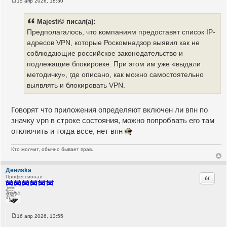
15 апр 2026, 18:30
С
о
о
Majesti© писал(а):
б
щ
Предполагалось, что компаниям предоставят список IP-
е
адресов VPN, которые Роскомнадзор выявил как не
н
и
соблюдающие российское законодательство и
е
подлежащие блокировке. При этом им уже «выдали
методичку», где описано, как можно самостоятельно
выявлять и блокировать VPN.
Говорят что приложения определяют включен ли впн по
значку vpn в строке состояния, можно попробвать его там
отключить и тогда вссе, нет впн
Кто молчит, обычно бывает прав.
Дениska
Цитата
Профессионал
16 апр 2026, 13:55
С
о