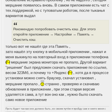
мерцание появилось вновь. В самом приложении есть чат с
тех.поддержкой, но с туповатым роботом, после тыканья
вариантов выдал
Рекомендую попробовать очистить кэш. Для этого
откройте приложение → Настройки → Память →
Очистить кэш.
только вот не нашёл где эта Память ,
зато нашёл эту кнопку в мобильной приложении , нажал и
меня выкинуло на повторный вход в приложении телефона
мерцание экрана монитора не пропало, Другой вариант
"решения" был предложен скачать приложение по ссылке,
весом 323Мб, и почему то +Яндекс
, хотя да в процессе
установки можно снять браузер, скачал установил ,
мерцание пропало ,
странно , проверяю и скачиваю
обновления в приложении , при этом старая версия
удаляется сама, а тут вон оно как , нужно было скачать
само новое приложение
Пусть будет так как оно должно быть ,но своим путём я пройду сам и никто меня с