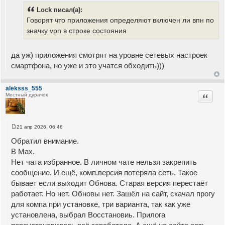
о
Lock писал(а):
б
щ
Говорят что приложения определяют включен ли впн по
е
значку vpn в строке состояния
н
и
е
да уж) приложения смотрят на уровне сетевых настроек
смартфона, но уже и это учатся обходить)))
aleksss_555
Цитата
Местный дурачок
21 апр 2026, 06:46
С
о
Обратил внимание.
о
б
В Мах.
щ
Нет чата избранное. В личном чате нельзя закрепить
е
н
сообщение. И ещё, комп.версия потеряла сеть. Такое
и
е
бывает если выходит Обнова. Старая версия перестаёт
работает. Но нет. Обновы нет. Зашёл на сайт, скачал прогу
для компа при установке, три варианта, так как уже
установлена, выбрал Восстановиь. Прилога