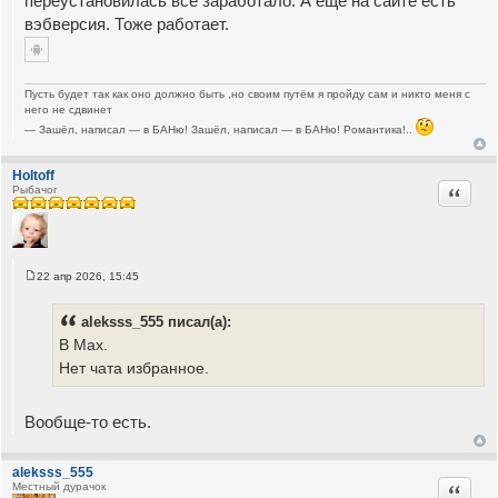
переустановилась всё заработало. А ещё на сайте есть
вэбверсия. Тоже работает.
Пусть будет так как оно должно быть ,но своим путём я пройду сам и никто меня с
него не сдвинет
— Зашёл, написал — в БАНю! Зашёл, написал — в БАНю! Романтика!..
Holtoff
Цитата
Рыбачог
22 апр 2026, 15:45
С
о
о
aleksss_555 писал(а):
б
щ
В Мах.
е
Нет чата избранное.
н
и
е
Вообще-то есть.
aleksss_555
Цитата
Местный дурачок