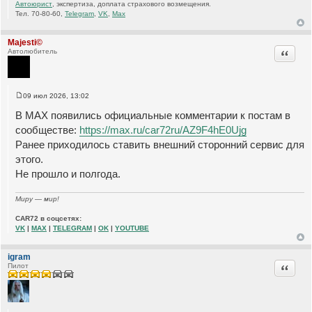
Автоюрист
, экспертиза, доплата страхового возмещения.
Тел. 70-80-60,
Telegram
,
VK
,
Max
Majesti©
Цитата
Автолюбитель
09 июл 2026, 13:02
С
о
В МАХ появились официальные комментарии к постам в
о
б
сообществе:
https://max.ru/car72ru/AZ9F4hE0Ujg
щ
Ранее приходилось ставить внешний сторонний сервис для
е
н
этого.
и
е
Не прошло и полгода.
Миру — мир!
CAR72 в соцсетях:
VK
|
MAX
|
TELEGRAM
|
OK
|
YOUTUBE
igram
Цитата
Пилот