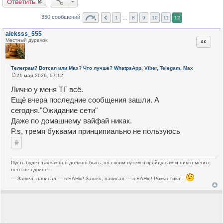
Ответить
350 сообщений
1
…
8
9
10
11
12
aleksss_555
Цитата
Местный дурачок
Телеграм? Вотсап или Max? Что лучше? WhatpsApp, Viber, Telegam, Max
21 мар 2026, 07:12
С
о
Лично у меня ТГ всё.
о
б
Ещё вчера последние сообщения зашли. А
щ
сегодня."Ожидание сети"
е
н
Даже по домашнему вайфай никак.
и
е
P.s, тремя буквами принципиально не пользуюсь
Пусть будет так как оно должно быть ,но своим путём я пройду сам и никто меня с
него не сдвинет
— Зашёл, написал — в БАНю! Зашёл, написал — в БАНю! Романтика!..