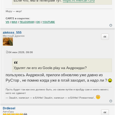
Если что, мы в телеграм тут:
https://t.me/car72ru
Миру — мир!
CAR72 в соцсетях:
VK
|
MAX
|
TELEGRAM
|
OK
|
YOUTUBE
aleksss_555
Цитата
Местный дурачок
04 июн 2026, 09:06
С
о
о
б
щ
Удалят ли его из Goole.play на Андроидах?
е
н
пользуюсь Андрюхой, прилоги обновляю уже давно из
и
е
РуСтор , не помню когда уже в плэй заходил, а надо ли ?
Пусть будет так как оно должно быть ,но своим путём я пройду сам и никто меня с
него не сдвинет
— Зашёл, написал — в БАНю! Зашёл, написал — в БАНю! Романтика!..
Drdiesel
Цитата
АвтоГуру