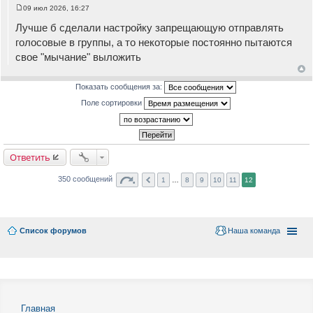
09 июл 2026, 16:27
С
о
Лучше б сделали настройку запрещающую отправлять
о
б
голосовые в группы, а то некоторые постоянно пытаются
щ
свое "мычание" выложить
е
н
и
е
Показать сообщения за:
Поле сортировки
Ответить
350 сообщений
1
…
8
9
10
11
12
Список форумов
Наша команда
Главная