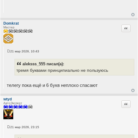
Domkrat
Цитата
Мастер
21 мар 2026, 10:43
С
о
о
aleksss_555 писал(а):
б
щ
тремя буквами принципиально не пользуюсь
е
н
и
е
телегу пока ещё и 6 букв неплохо спасают
wtyd
Цитата
АвтоЭксперт
21 мар 2026, 23:15
С
о
о