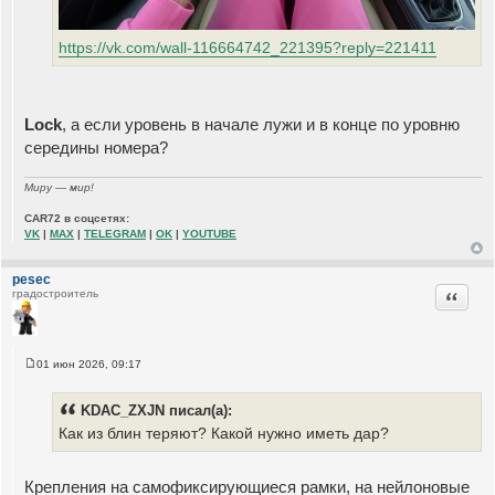
https://vk.com/wall-116664742_221395?reply=221411
Lock
, а если уровень в начале лужи и в конце по уровню
середины номера?
Миру — мир!
CAR72 в соцсетях:
VK
|
MAX
|
TELEGRAM
|
OK
|
YOUTUBE
pesec
Цитата
градостроитель
01 июн 2026, 09:17
С
о
о
KDAC_ZXJN писал(а):
б
щ
Как из блин теряют? Какой нужно иметь дар?
е
н
и
е
Крепления на самофиксирующиеся рамки, на нейлоновые