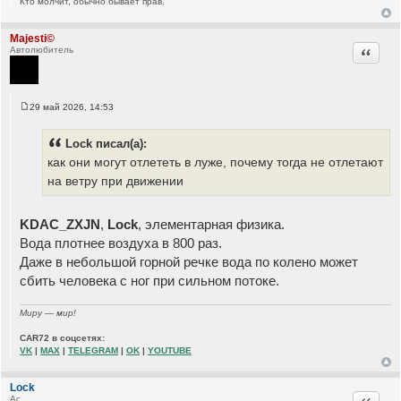
Кто молчит, обычно бывает прав.
и
е
Majesti©
Цитата
Автолюбитель
29 май 2026, 14:53
С
о
о
Lock писал(а):
б
щ
как они могут отлететь в луже, почему тогда не отлетают
е
на ветру при движении
н
и
е
KDAC_ZXJN
,
Lock
, элементарная физика.
Вода плотнее воздуха в 800 раз.
Даже в небольшой горной речке вода по колено может
сбить человека с ног при сильном потоке.
Миру — мир!
CAR72 в соцсетях:
VK
|
MAX
|
TELEGRAM
|
OK
|
YOUTUBE
Lock
Цитата
Ас