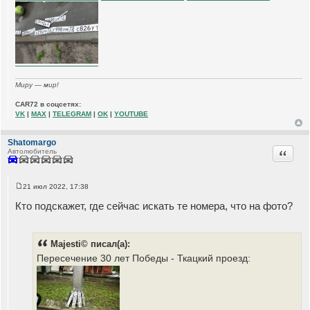
Миру — мир!
CAR72 в соцсетях:
VK
|
MAX
|
TELEGRAM
|
OK
|
YOUTUBE
Shatomargo
Цитата
Автолюбитель
21 июл 2022, 17:38
С
о
Кто подскажет, где сейчас искать те номера, что на фото?
о
б
щ
е
н
Majesti© писал(а):
и
Пересечение 30 лет Победы - Ткацкий проезд:
е