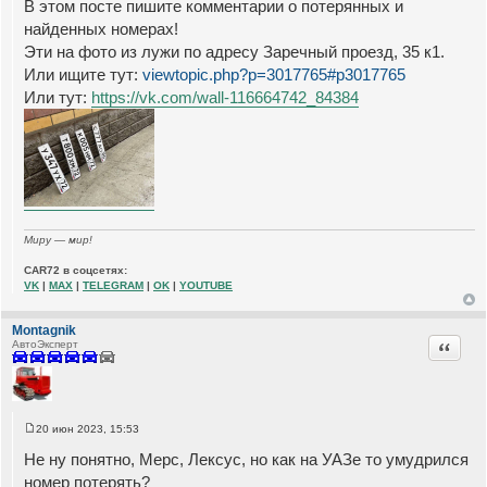
б
В этом посте пишите комментарии о потерянных и
щ
найденных номерах!
е
н
Эти на фото из лужи по адресу Заречный проезд, 35 к1.
и
е
Или ищите тут:
viewtopic.php?p=3017765#p3017765
Или тут:
https://vk.com/wall-116664742_84384
Миру — мир!
CAR72 в соцсетях:
VK
|
MAX
|
TELEGRAM
|
OK
|
YOUTUBE
Montagnik
Цитата
АвтоЭксперт
20 июн 2023, 15:53
С
о
Не ну понятно, Мерс, Лексус, но как на УАЗе то умудрился
о
б
номер потерять?