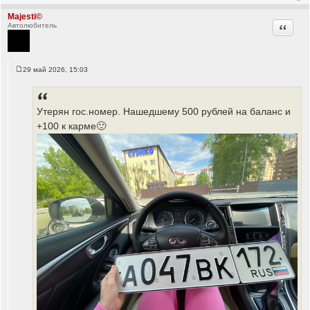
Majesti©
Цитата
Автолюбитель
29 май 2026, 15:03
С
о
о
б
щ
Утерян гос.номер. Нашедшему 500 рублей на баланс и
е
+100 к карме🙂
н
и
е