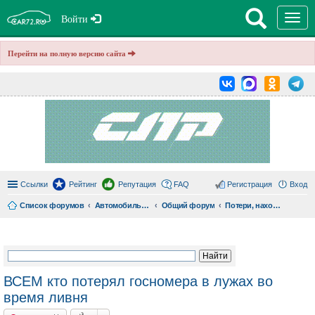
T
Войти
o
g
g
Перейти на полную версию сайта
l
e
n
a
v
i
g
a
t
i
o
n
Ссылки
Рейтинг
Репутация
FAQ
Регистрация
Вход
Список форумов
Автомобильный форум
Общий форум
Потери, находки, угоны, поиск
ои
ск
ВСЕМ кто потерял госномера в лужах во
время ливня