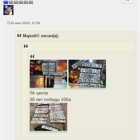
20 июл 2023, 12:59
С
о
о
Majesti© писал(а):
б
щ
е
н
и
е
Slr центр
30 лет победы 105а