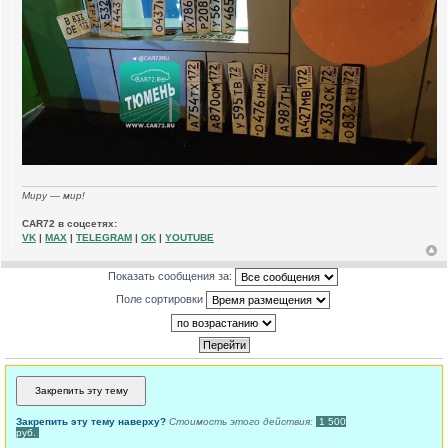
Миру — мир!
CAR72 в соцсетях:
VK
|
MAX
|
TELEGRAM
|
OK
|
YOUTUBE
Показать сообщения за:
Поле сортировки
Закрепить эту тему наверху?
Стоимость этого действия:
1 500
руб.