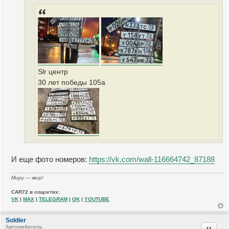
щ
е
н
и
е
Slr центр
30 лет победы 105а
И еще фото номеров:
https://vk.com/wall-116664742_87188
Миру — мир!
CAR72 в соцсетях:
VK
|
MAX
|
TELEGRAM
|
OK
|
YOUTUBE
Soldier
Цитата
Автолюбитель