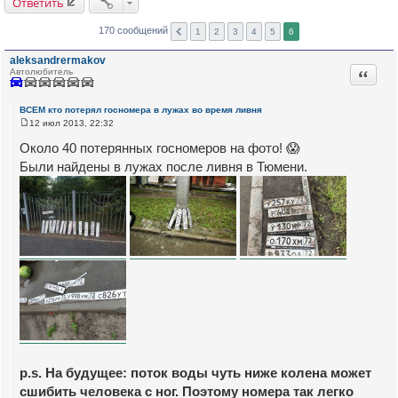
Ответить
170 сообщений
1
2
3
4
5
6
aleksandrermakov
Цитата
Автолюбитель
ВСЕМ кто потерял госномера в лужах во время ливня
12 июл 2013, 22:32
С
о
Около 40 потерянных госномеров на фото! 😱
о
б
Были найдены в лужах после ливня в Тюмени.
щ
е
н
и
е
p.s. На будущее: поток воды чуть ниже колена может
сшибить человека с ног. Поэтому номера так легко