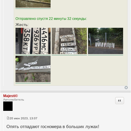
Отправлено спустя 22 минуты 32 секунды:
Жесть:
Majesti©
Цитата
Автолюбитель
20 июн 2023, 13:07
С
о
Опять отпадают госномера в больших лужах!
о