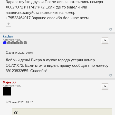
Здравствуйте друзья.После ливня потерялись номера
о
б
Х002*О72 и Н743*Р72.Если где то видели или
щ
нашли,пожалуйста позвоните на номер
е
н
+79523464017.Зарание спасибо большое всем!!
и
е
kaplan
Цитата
Автолюбитель
20 июл 2023, 09:46
С
о
Добрый день! Вчера в лужах города утерян номер
о
б
О172*Х72. Если кто-то видел, прошу сообщить по номеру
щ
89123832659. Спасибо!
е
н
и
е
Majesti©
Цитата
Автолюбитель
20 июл 2023, 10:07
С
о
о
б