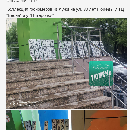
30 июн 2026, 16:17
С
о
Коллекция госномеров из лужи на ул. 30 лет Победы у ТЦ
о
б
"Весна" и у "Пятерочки"
щ
е
н
и
е