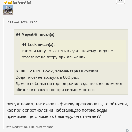
29 май 2026, 15:00
С
о
о
Majesti© писал(а):
б
щ
е
Lock писал(а):
н
и
как они могут отлететь в луже, почему тогда не
е
отлетают на ветру при движении
KDAC_ZXJN
,
Lock
, элементарная физика.
Вода плотнее воздуха в 800 раз.
Даже в небольшой горной речке вода по колено может
сбить человека с ног при сильном потоке.
раз уж начал, так сказать физику преподавать, то объясни,
как при сопротивлении набегающего потока воды,
прижимающего номер к бамперу, он отлетает?
Кто молчит, обычно бывает прав.