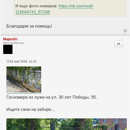
И еще фото номеров:
https://vk.com/wall-
116664742_87188
Благодарю за помощь!
Majesti©
Цитата
Автолюбитель
29 май 2026, 11:22
С
о
о
б
щ
е
н
и
е
Госномера из лужи на ул. 30 лет Победы, 95.
Ищите свои на заборе...