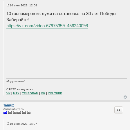
14 июл 2023, 12:08
С
о
10 госномеров из лужи на остановке на 30 лет Победы.
о
б
Забирайте!
щ
https://vk.com/video-67975359_456240098
е
н
и
е
Миру — мир!
CAR72 в соцсетях:
VK
|
MAX
|
TELEGRAM
|
OK
|
YOUTUBE
Tamuz
Цитата
Автолюбитель
15 июл 2023, 14:07
С
о