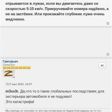
отрываются в лужах, если вы двигаетесь даже со
скоростью 5-10 км/ч. Прикручивайте номера надёжно, а
не на застёжки. Или проезжайте глубокие лужи очень
медленно.
Григорьич
Цитата
СуперГуру
17 июл 2022, 19:37
С
о
m3ss3r
, Да,что то о таких глобальных последствиях для
о
б
экстерьера автомобиля я не подумал!
щ
Это катастрофа!
е
н
и
е
Мы никогда не получим то.чего мы хотим,пока не будем благодарны за то.что