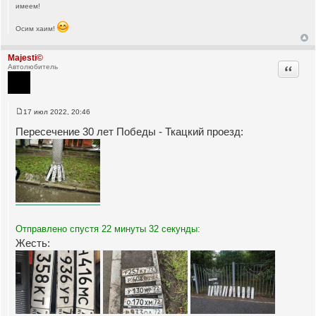
имеем!
Осим хаим!
Majesti©
Цитата
Автолюбитель
17 июл 2022, 20:46
С
о
Пересечение 30 лет Победы - Ткацкий проезд:
о
б
щ
е
н
и
е
Отправлено спустя 22 минуты 32 секунды:
Жесть: