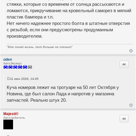
стяжки, которые со временем от солнца рассыхаются и
ломаются, прикручивание на кровельный саморез в мягкий
пластик бампера и т.п.
Нет ничего надежнее простого болта в штатные отверстия
с резьбой, если они предусмотрены продуманным
производителем.
"Кто понял жизнь, тот больше не спешит"
oden
Цитата
АвтоЭксперт
11 июн 2026, 14:45
С
о
Куча номеров лежит на тротуаре на 50 лет Октября у
о
б
Новина, где был салон Лада и напротив у магазина
щ
запчастей. Реально штук 20.
е
н
и
е
Majesti©
Цитата
Автолюбитель