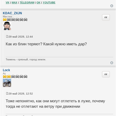
VK
|
MAX
|
TELEGRAM
|
OK
|
YOUTUBE
KDAC_ZXJN
Цитата
Мастер
29 май 2026, 12:44
С
о
Как из блин теряют? Какой нужно иметь дар?
о
б
щ
е
н
Тюмень - грязный, город земли.
и
е
Lock
Цитата
Ас
29 май 2026, 12:52
С
о
Тоже непонятно, как они могут отлететь в луже, почему
о
б
тогда не отлетают на ветру при движении
щ
е
н