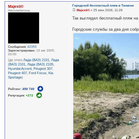
Городской бесплатный пляж в Тюмени
Majesti©
Majesti©
»
25 июн 2026, 11:29
Автолюбитель
С
о
Так выглядел бесплатный пляж на
о
б
щ
Городские службы за два дня собр
е
н
и
е
Сообщения:
42355
Зарегистрирован:
10 авг 2005,
00:00
(до этого
Лада (ВАЗ) 2101
,
Лада
(ВАЗ) 2101
,
Лада (ВАЗ) 2105
,
Hyundai Accent
,
Peugeot 307
,
Peugeot 407
,
Ford Focus
,
Kia
Sportage
)
Рейтинг:
490 740
Репутация:
+272