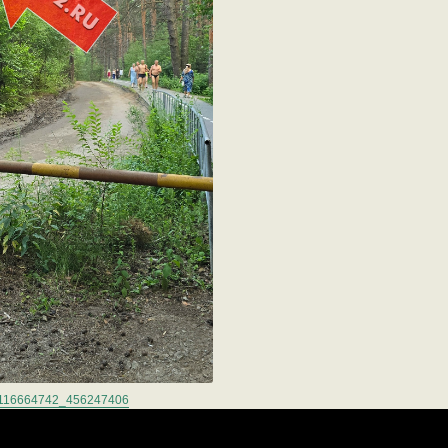
eo-116664742_456247406