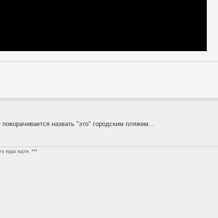
 поворачивается назвать "это" городским пляжем...
у куда идти. ***