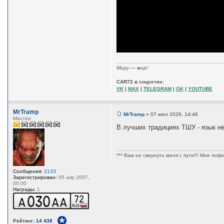
Миру — мир!
CAR72 в соцсетях:
VK
|
MAX
|
TELEGRAM
|
OK
|
YOUTUBE
MrTramp
MrTramp
»
07 июл 2026, 14:46
Мастер
С
о
В лучших традициях ТШУ - язык не
о
б
щ
е
н
*** Вам не свернуть меня с пути!!! Мне пофиг
и
е
Сообщения:
2133
Зарегистрирован:
05 апр 2007,
00:00
Награды:
1
Рейтинг:
14 438