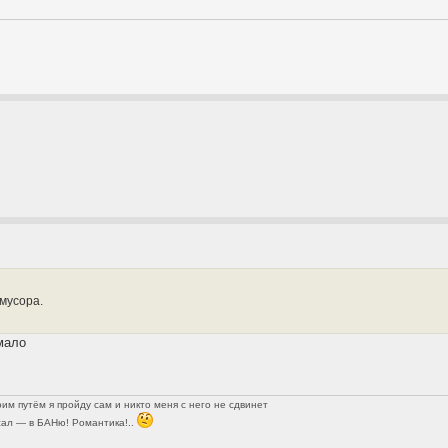
мусора.
мало
оим путём я пройду сам и никто меня с него не сдвинет
ал — в БАНю! Романтика!..