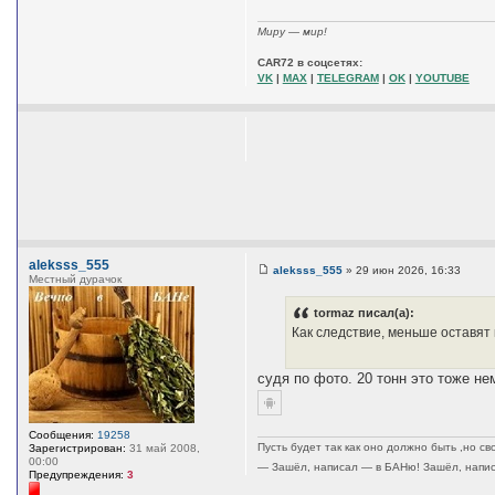
Миру — мир!
CAR72 в соцсетях:
VK
|
MAX
|
TELEGRAM
|
OK
|
YOUTUBE
aleksss_555
aleksss_555
»
29 июн 2026, 16:33
Местный дурачок
С
о
о
tormaz писал(а):
б
Как следствие, меньше оставят 
щ
е
н
и
судя по фото. 20 тонн это тоже не
е
Сообщения:
19258
Пусть будет так как оно должно быть ,но св
Зарегистрирован:
31 май 2008,
00:00
— Зашёл, написал — в БАНю! Зашёл, напис
Предупреждения:
3