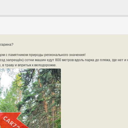
агарина?
дом с памятником природы регионального значения!
оезд запрещён) сотни машин едут 800 метров вдоль парка до пляжа, где нет 
ы, в траву и впритык к велодорожке.