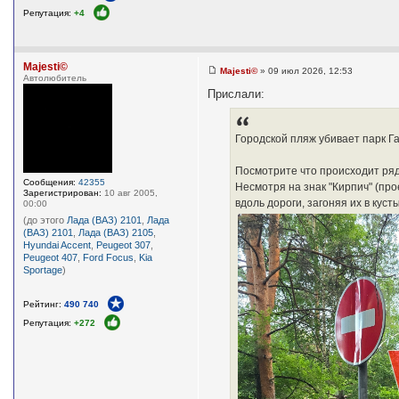
Репутация:
+4
Majesti©
Majesti©
»
09 июл 2026, 12:53
Автолюбитель
С
о
Прислали:
о
б
щ
е
Городской пляж убивает парк Г
н
и
е
Посмотрите что происходит ря
Сообщения:
42355
Несмотря на знак "Кирпич" (пр
Зарегистрирован:
10 авг 2005,
вдоль дороги, загоняя их в куст
00:00
(до этого
Лада (ВАЗ) 2101
,
Лада
(ВАЗ) 2101
,
Лада (ВАЗ) 2105
,
Hyundai Accent
,
Peugeot 307
,
Peugeot 407
,
Ford Focus
,
Kia
Sportage
)
Рейтинг:
490 740
Репутация:
+272