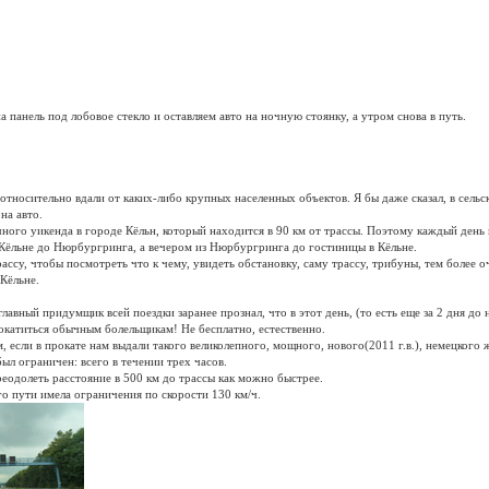
 панель под лобовое стекло и оставляем авто на ночную стоянку, а утром снова в путь.
относительно вдали от каких-либо крупных населенных объектов. Я бы даже сказал, в сельс
на авто.
чного уикенда в городе Кёльн, который находится в 90 км от трассы. Поэтому каждый день
Кёльне до Нюрбургринга, а вечером из Нюрбургринга до гостиницы в Кёльне.
ассу, чтобы посмотреть что к чему, увидеть обстановку, саму трассу, трибуны, тем более о
 Кёльне.
авный придумщик всей поездки заранее прознал, что в этот день, (то есть еще за 2 дня до
окатиться обычным болельщикам! Не бесплатно, естественно.
, если в прокате нам выдали такого великолепного, мощного, нового(2011 г.в.), немецкого 
ыл ограничен: всего в течении трех часов.
еодолеть расстояние в 500 км до трассы как можно быстрее.
о пути имела ограничения по скорости 130 км/ч.