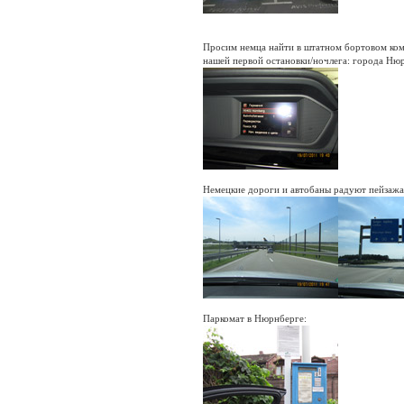
Просим немца найти в штатном бортовом ком
нашей первой остановки/ночлега: города Нюр
Немецкие дороги и автобаны радуют пейзажам
Паркомат в Нюрнберге: