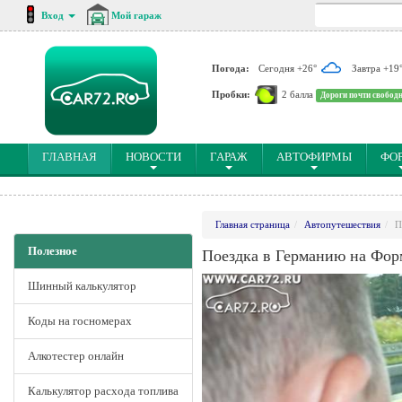
Вход
Мой гараж
Погода:
Сегодня +26°
Завтра +19
Пробки:
2 балла
Дороги почти свобод
(CURRENT)
ГЛАВНАЯ
НОВОСТИ
ГАРАЖ
АВТОФИРМЫ
ФО
Главная страница
Автопутешествия
П
Полезное
Поездка в Германию на Фор
Шинный калькулятор
Коды на госномерах
Алкотестер онлайн
Калькулятор расхода топлива