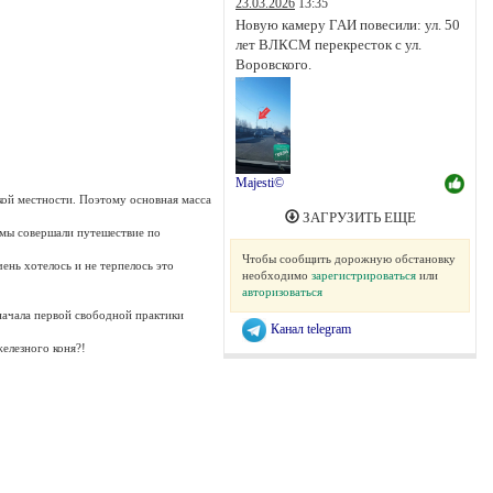
23.03.2026
13:35
Новую камеру ГАИ повесили: ул. 50
лет ВЛКСМ перекресток с ул.
Воровского.
Majesti©
кой местности. Поэтому основная масса
ЗАГРУЗИТЬ ЕЩЕ
 мы совершали путешествие по
Чтобы сообщить дорожную обстановку
чень хотелось и не терпелось это
необходимо
зарегистрироваться
или
авторизоваться
 начала первой свободной практики
Канал telegram
железного коня?!