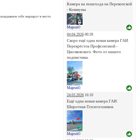
Камера на пешехода на Перекопской
- Коммуны
окладываем себе маршрут в место
Majesti©
04.04.2026
00:28
Скоро ещё одна новая камера ГАИ.
Перекрёсток Профсоюзной -
Циолковского. Фото от нашего
подписчика.
Majesti©
24.03.2026
16:10
Ещё одна новая камера ГАИ:
Широтная-Теплотехников.
Majesti©