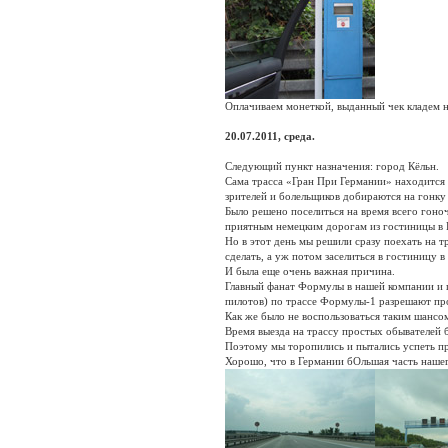
Оплачиваем монеткой, выданный чек кладем на
20.07.2011, среда.
Следующий пункт назначения: город Кёльн.
Сама трасса «Гран При Германии» находится 
зрителей и болельщиков добираются на гонку 
Было решено поселиться на время всего гоно
приятным немецким дорогам из гостиницы в 
Но в этот день мы решили сразу поехать на тр
сделать, а уж потом заселиться в гостиницу в
И была еще очень важная причина.
Главный фанат Формулы в нашей компании и гл
пилотов) по трассе Формулы-1 разрешают пр
Как же было не воспользоваться таким шансом
Время выезда на трассу простых обывателей б
Поэтому мы торопились и пытались успеть пр
Хорошо, что в Германии бОльшая часть нашег