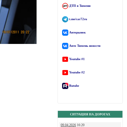
ДТП в Тюмени
t.me/car72ru
Авторынок
Авто Тюмень новости
Youtube #1
Youtube #2
Rutube
СИТУАЦИЯ НА ДОРОГАХ
09.04.2026
16:20