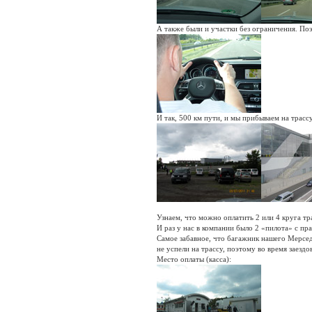
А также были и участки без ограничения. По
И так, 500 км пути, и мы прибываем на трассу
Узнаем, что можно оплатить 2 или 4 круга тр
И раз у нас в компании было 2 «пилота» с пр
Самое забавное, что багажник нашего Мерсед
не успели на трассу, поэтому во время заезд
Место оплаты (касса):