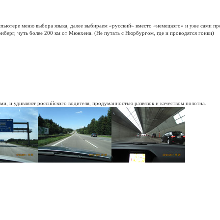
пьютере меню выбора языка, далее выбираем «русский» вместо «немецкого» и уже сами пр
нберг, чуть более 200 км от Мюнхена. (Не путать с Нюрбургом, где и проводятся гонки)
и, и удивляют российского водителя, продуманностью развязок и качеством полотна.