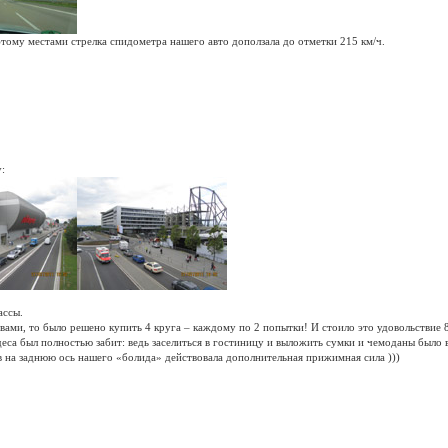
этому местами стрелка спидометра нашего авто доползала до отметки 215 км/ч.
:
ассы.
авами, то было решено купить 4 круга – каждому по 2 попытки! И стоило это удовольствие 8
еса был полностью забит: ведь заселиться в гостиницу и выложить сумки и чемоданы было 
ов на заднюю ось нашего «болида» действовала дополнительная прижимная сила )))