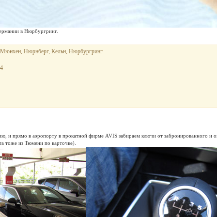
Германии в Нюрбургринг.
Мюнхен, Нюрнберг, Кельн, Нюрбургринг
24
, и прямо в аэропорту в прокатной фирме AVIS забираем ключи от забронированного и о
та тоже из Тюмени по карточке).