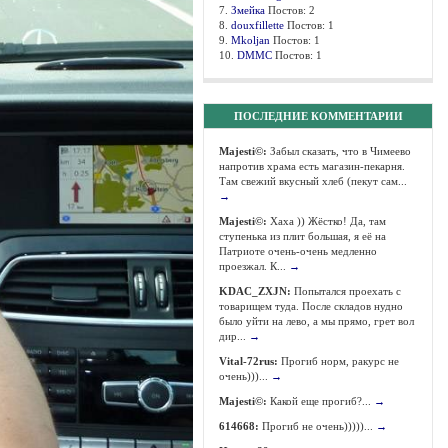
7.
Змейка
Постов: 2
8.
douxfillette
Постов: 1
9.
Mkoljan
Постов: 1
10.
DMMC
Постов: 1
ПОСЛЕДНИЕ КОММЕНТАРИИ
Majesti©:
Забыл сказать, что в Чимеево
напротив храма есть магазин-пекарня.
Там свежий вкусный хлеб (пекут сам...
→
Majesti©:
Хаха )) Жёстко! Да, там
ступенька из плит большая, я её на
Патриоте очень-очень медленно
проезжал. К...
→
KDAC_ZXJN:
Попытался проехать с
товарищем туда. После складов нудно
было уйти на лево, а мы прямо, грет вол
дир...
→
Vital-72rus:
Прогиб норм, ракурс не
очень)))...
→
Majesti©:
Какой еще прогиб?...
→
614668:
Прогиб не очень)))))...
→