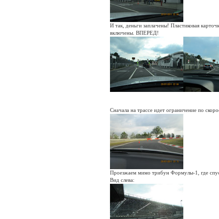
И так, деньги заплачены! Пластиковая карто
включены. ВПЕРЕД!
Сначала на трассе идет ограничение по скоро
Проезжаем мимо трибун Формулы-1, где спуст
Вид слева: