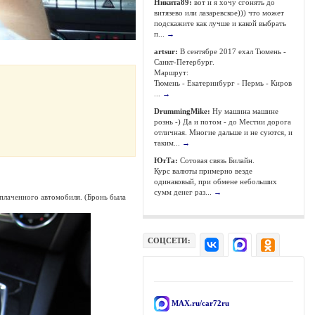
Никита89:
вот и я хочу сгонять до
витязево или лазаревское))) что может
подскажите как лучше и какой выбрать
п...
→
artsur:
В сентябре 2017 ехал Тюмень -
Санкт-Петербург.
Маршрут:
Тюмень - Екатеринбург - Пермь - Киров
...
→
DrummingMike:
Ну машина машине
рознь -) Да и потом - до Местии дорога
отличная. Многие дальше и не суются, и
таким...
→
ЮтТа:
Сотовая связь Билайн.
Курс валюты примерно везде
одинаковый, при обмене небольших
сумм денег раз...
→
плаченного автомобиля. (Бронь была
СОЦСЕТИ:
MAX.ru/car72ru