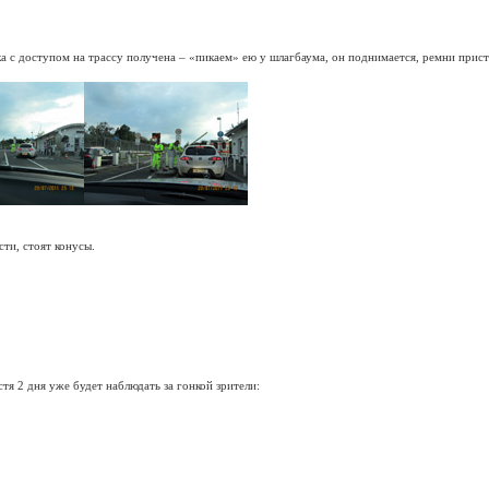
чка с доступом на трассу получена – «пикаем» ею у шлагбаума, он поднимается, ремни прис
сти, стоят конусы.
я 2 дня уже будет наблюдать за гонкой зрители: