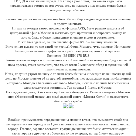
ГИБДД и наложения штрафа. Не говоря уже о том, что как-то надо было
передвигаться в темное время суток, ведь по планам у нас вполне могли быть и
поездки вечером/ночью.
Честно говоря, на месте фирмы мне было бы вообще стыдно выдавать такую машину
в прокат клиентам.
Ни как не ожидая такого подвоха от фирмы AVIS, было решено заехать в её
центральный офис в Москве и высказать суть претензии и попросить замену на
автомобиль, с более приглядным внешним видом и состоянием.
И это был сделано, за что спасибо фирме AVIS – машину заменили.
В итоге нам выдали точно такой же черный Фонд Мондео, чуть поновее. Но главное
без видимых внешних дефектов и с работающими фарами и габаритами.
Гос.номер: В345ЕН 178 RUS
Занимательная история и приключения с этой машиной и ее номерами будут после. А
пока просто, стоит запомнить, что мы её взяли 2 мая после обеда и ездили на ней
практически до конца поездки.
И так, получив утром машину с полным баком бензина и поездив на ней почти целый
день по Москве, меняем её на другой автомобиль, перекладываем вещи из багажника
«старого» Мондео в багажник «нового» Мондео, и снова с полным баком бензина
едем заселяться в гостиницу. Так прошел 1-й день в Москве.
На следующий день, 3 мая тоже пробок не наблюдалось. Решили съездить в Москва-
сити (Московский международный деловой центр «Москва-Сити») и рассмотреть
вблизи небоскребы.
Вообще, преимущество передвижения на машине в том, что вы можете свободно
передвигаться по городу и за 1 день посетить сразу несколько мест в разных местах
города. Главное, заранее составить график движения, чтобы не метаться из одной
части города в другую, а объезжать их по очереди, по удобному маршруту.