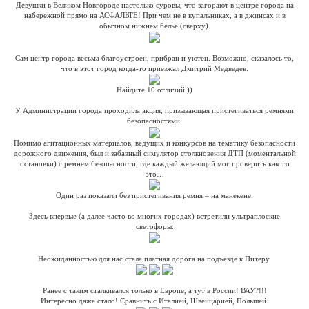
Девушки в Великом Новгороде настолько суровы, что загорают в центре города на
набережной прямо на АСФАЛЬТЕ! При чем не в купальниках, а в джинсах и в
обычном нижнем белье (сверху).
Сам центр города весьма благоустроен, прибран и уютен. Возможно, сказалось то,
что в этот город когда-то приезжал Дмитрий Медведев:
Найдите 10 отличий ))
У Администрации города проходила акция, призывающая пристегиваться ремнями
безопасностями.
Помимо агитационных материалов, ведущих и конкурсов на тематику безопасности
дорожного движения, был и забавный симулятор столкновения ДТП (моментальной
остановки) с ремнем безопасности, где каждый желающий мог проверить какого
это…
Один раз показали без пристегивания ремня – на манекене.
Здесь впервые (а далее часто во многих городах) встретили ультраплоские
светофоры:
Неожиданностью для нас стала платная дорога на подъезде к Питеру.
Ранее с таким сталкивался только в Европе, а тут в России! ВАУ?!!!
Интересно даже стало! Сравнить с Италией, Швейцарией, Польшей.