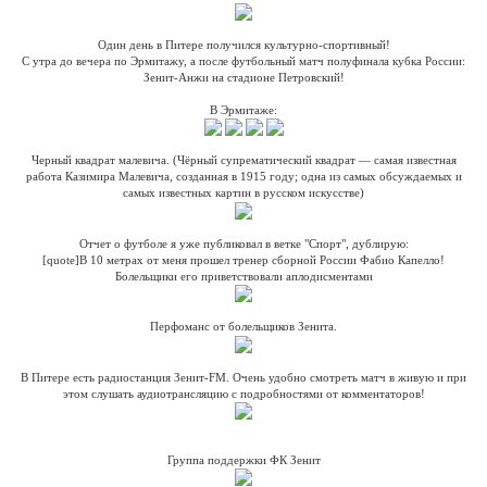
Один день в Питере получился культурно-спортивный!
С утра до вечера по Эрмитажу, а после футбольный матч полуфинала кубка России:
Зенит-Анжи на стадионе Петровский!
В Эрмитаже:
Черный квадрат малевича. (Чёрный супрематический квадрат — самая известная
работа Казимира Малевича, созданная в 1915 году; одна из самых обсуждаемых и
самых известных картин в русском искусстве)
Отчет о футболе я уже публиковал в ветке "Спорт", дублирую:
[quote]В 10 метрах от меня прошел тренер сборной России Фабио Капелло!
Болельщики его приветствовали аплодисментами
Перфоманс от болельщиков Зенита.
В Питере есть радиостанция Зенит-FM. Очень удобно смотреть матч в живую и при
этом слушать аудиотрансляцию с подробностями от комментаторов!
Группа поддержки ФК Зенит