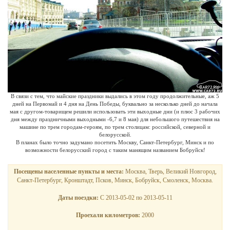
В связи с тем, что майские праздники выдались в этом году продолжительные, аж 5
дней на Первомай и 4 дня на День Победы, буквально за несколько дней до начала
мая с другом-товарищем решили использовать эти выходные дни (и плюс 3 рабочих
дня между праздничными выходными -6,7 и 8 мая) для небольшого путешествия на
машине по трем городам-героям, по трем столицам: российской, северной и
белорусской.
В планах было точно задумано посетить Москву, Санкт-Петербург, Минск и по
возможности белорусский город с таким манящим названием Бобруйск!
Посещены населенные пункты и места:
Москва, Тверь, Великий Новгород,
Санкт-Петербург, Кронштадт, Псков, Минск, Бобруйск, Смоленск, Москва.
Даты поездки:
С 2013-05-02 по 2013-05-11
Проехали километров:
2000