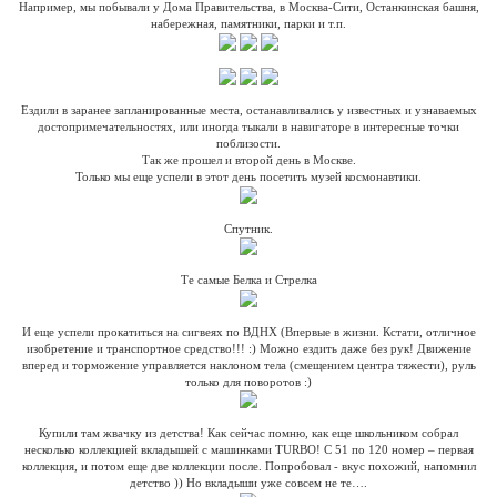
Например, мы побывали у Дома Правительства, в Москва-Сити, Останкинская башня,
набережная, памятники, парки и т.п.
Ездили в заранее запланированные места, останавливались у известных и узнаваемых
достопримечательностях, или иногда тыкали в навигаторе в интересные точки
поблизости.
Так же прошел и второй день в Москве.
Только мы еще успели в этот день посетить музей космонавтики.
Спутник.
Те самые Белка и Стрелка
И еще успели прокатиться на сигвеях по ВДНХ (Впервые в жизни. Кстати, отличное
изобретение и транспортное средство!!! :) Можно ездить даже без рук! Движение
вперед и торможение управляется наклоном тела (смещением центра тяжести), руль
только для поворотов :)
Купили там жвачку из детства! Как сейчас помню, как еще школьником собрал
несколько коллекцией вкладышей с машинками TURBO! С 51 по 120 номер – первая
коллекция, и потом еще две коллекции после. Попробовал - вкус похожий, напомнил
детство )) Но вкладыши уже совсем не те….