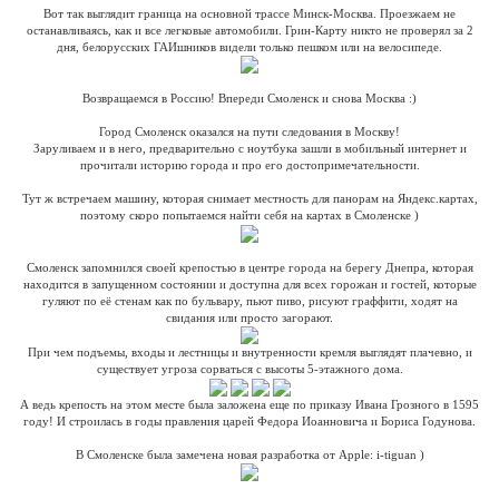
Вот так выглядит граница на основной трассе Минск-Москва. Проезжаем не
останавливаясь, как и все легковые автомобили. Грин-Карту никто не проверял за 2
дня, белорусских ГАИшников видели только пешком или на велосипеде.
Возвращаемся в Россию! Впереди Смоленск и снова Москва :)
Город Смоленск оказался на пути следования в Москву!
Заруливаем и в него, предварительно с ноутбука зашли в мобильный интернет и
прочитали историю города и про его достопримечательности.
Тут ж встречаем машину, которая снимает местность для панорам на Яндекс.картах,
поэтому скоро попытаемся найти себя на картах в Смоленске )
Смоленск запомнился своей крепостью в центре города на берегу Днепра, которая
находится в запущенном состоянии и доступна для всех горожан и гостей, которые
гуляют по её стенам как по бульвару, пьют пиво, рисуют граффити, ходят на
свидания или просто загорают.
При чем подъемы, входы и лестницы и внутренности кремля выглядят плачевно, и
существует угроза сорваться с высоты 5-этажного дома.
А ведь крепость на этом месте была заложена еще по приказу Ивана Грозного в 1595
году! И строилась в годы правления царей Федора Иоанновича и Бориса Годунова.
В Смоленске была замечена новая разработка от Apple: i-tiguan )