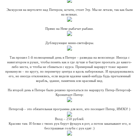
Экскурсия на вертолете над Питером, кстати, стоит 3тр. Мы не летали, так как были
на великах.
Прямо на Неве рыбачат рыбаки.
Дублирующие мини-светофоры.
Так прошел 1-й полноценный день в Питере – разведка на велосипеде. Иногда с
навигатором в руках, чтобы понять как и где лучше и быстрее проехать до какого-
либо места, и чтобы не сбиваться с курса. Примерный маршрут тоже заранее
прикинули – по кругу, по периметру центра и вдоль набережных. И придерживались
его, но иногда отклонялись, если видели вдалеке какой-нибудь будь причаленный
корабль, здание, памятник или красивый вид.
На второй день в Питере было решено проехаться по маршруту Питер-Петергоф-
Кронштадт-Питер:
Петергоф – это обязательная программа для всех, кто посещает Питер, ИМХО! )
Вход – 250 рублей.
Красиво там. И белки с твоих рук берут фундук в рот, а потом закапывают его, и
бесстрашные голуби с рук едят :)