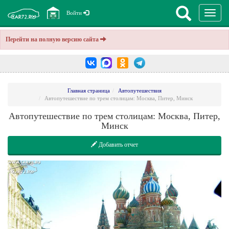
Перекл
Войти
навига
Перейти на полную версию сайта
Главная страница
Автопутешествия
Автопутешествие по трем столицам: Москва, Питер, Минск
Автопутешествие по трем столицам: Москва, Питер,
Минск
Добавить отчет