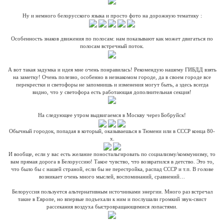
Ну и немного белорусского языка и просто фото на дорожную тематику :
Особенность знаков движения по полосам: нам показывают как может двигаться по
полосам встречный поток.
А вот такая задумка и идея мне очень понравилась! Рекомендую нашему ГИБДД взять
на заметку! Очень полезно, особенно в незнакомом городе, да в своем городе все
перекрестки и светофоры не запомнишь и изменения могут быть, а здесь всегда
видно, что у светофора есть работающая дополнительная секция!
На следующее утром выдвигаемся в Москву через Бобруйск!
Обычный городок, попадая в который, оказываешься в Тюмени или в СССР конца 80-
х.
И вообще, если у вас есть желание поностальгировать по социализму/коммунизму, то
вам прямая дорога в Белоруссию! Такое чувство, что возвратился в детство. Это то,
что было бы с нашей страной, если бы не перестройка, распад СССР и т.п. В голове
возникает очень много мыслей, воспоминаний, сравнений…
Белоруссия пользуется альтернативным источниками энергии. Много раз встречал
такие в Европе, но впервые подъехали к ним и послушали громкий звук-свист
рассекания воздуха быстровращающимися лопастями.