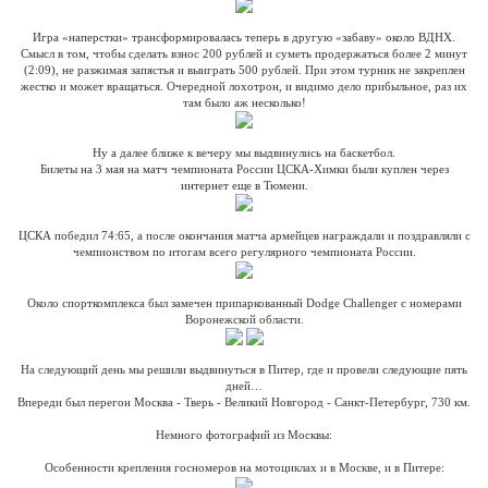
Игра «наперстки» трансформировалась теперь в другую «забаву» около ВДНХ.
Смысл в том, чтобы сделать взнос 200 рублей и суметь продержаться более 2 минут
(2:09), не разжимая запястья и выиграть 500 рублей. При этом турник не закреплен
жестко и может вращаться. Очередной лохотрон, и видимо дело прибыльное, раз их
там было аж несколько!
Ну а далее ближе к вечеру мы выдвинулись на баскетбол.
Билеты на 3 мая на матч чемпионата России ЦСКА-Химки были куплен через
интернет еще в Тюмени.
ЦСКА победил 74:65, а после окончания матча армейцев награждали и поздравляли с
чемпионством по итогам всего регулярного чемпионата России.
Около спорткомплекса был замечен припаркованный Dodge Challenger с номерами
Воронежской области.
На следующий день мы решили выдвинуться в Питер, где и провели следующие пять
дней…
Впереди был перегон Москва - Тверь - Великий Новгород - Санкт-Петербург, 730 км.
Немного фотографий из Москвы:
Особенности крепления госномеров на мотоциклах и в Москве, и в Питере: