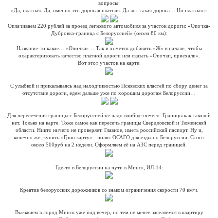
вопросы:
«Да, платная. Да, именно это дорогая платная. Да вот такая дорога… Но платная.»
Оплачиваем 220 рублей за проезд легкового автомобиля за участок дороги: «Опочка-
Дубровка-граница с Белоруссией» (около 80 км):
Название-то какое… «Опочка»… Так и хочется добавить «Ж» в начале, чтобы
охарактеризовать качество платной дороги или сказать «Опочки, приехали».
Вот этот участок на карте:
С улыбкой и прикалываясь над находчивостью Псковских властей по сбору денег за
отсутствие дороги, едем дальше уже по хорошим дорогам Белоруссии…
Для пересечения границы с Белоруссией не надо вообще ничего. Границы как таковой
нет. Только на карте. Тоже самое как пересечь границы Свердловской и Тюменской
области. Никто ничего не проверяет. Главное, иметь российский паспорт. Ну и,
конечно же, купить «Грин карту» - полис ОСАГО для езды по Белоруссии. Стоит
около 500руб на 2 недели. Оформляем её на АЗС перед границей.
Где-то в Белоруссии на пути в Минск, ИЛ-14:
Креатив белорусских дорожников со знаком ограничения скорости 70 км/ч.
Въезжаем в город Минск уже под вечер, но тем не менее заселяемся в квартиру