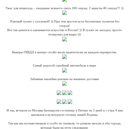
Ужас для пешехода – ожидание зеленого света 160 секунд. 2 минуты 40 секунд!!! ))
Платный туалет с хохломой! )) При чем кругом куча бесплатных туалетов без
узоров!
Вот так ценится и оценивается искусство в России! )) В туалет не заходил, просто
позировал для кадра )))
Камеры ГИБДД в центре столбе висят практически на каждом перекрестке.
Самый дорогой серийный автомобиль в мире
Забавные наклейки-реклама на машинах доставки
И так, вечером из Москвы бронируем гостиницу в Питере на 5 дней и с утра 4 мая
выезжаем в культурную столицу нашей Родины.
Так как мы путешествовали и особо не спешили, то решили заехать в оба города,
которые были на пути следования.