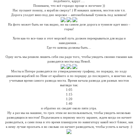
подобного, вдруг….
Понимаем, что всё гораздо проще и логичнее ))
Нас пускают понизу, а корабли сверху! ) И никаких шлюзов, мостов или т.п.
Дорога уходит вниз под дно морское – автомобильный туннель под заливом!
На фото может быть не так видно, но на самом деле дорога в туннеле идет вниз –
горка!
Хотя как-то все-таки и этот морской путь должен перекрываться для воды и
наводнения…
Где-то шлюзы должны быть…
Одну ночь мы решили лишить себя сна ради того, чтобы увидеть своими глазами как
разводятся мосты над Невой.
Мосты в Питере разводятся по утвержденному графику, по порядку, по ходу
движения кораблей по Неве от крайнего и по порядку до последнего, и конечно же,
учитывая время самого развода моста. Время начала развода для разных мостов
выгляди так:
1:05
1:15
1:20
1:40
и обратно их сводят около пяти утра.
Ну а раз мы на машине, то грех этим не воспользоваться, чтобы увидеть несколько
разводящихся мостов! Подъезжаем к первому мосту заранее, ждем когда он начнет
разводиться, а сами пока в это время планируем по навигатору какой мост ближе, как
к нему лучше проехать и во сколько он начнет разводиться, чтобы успеть к началу :)