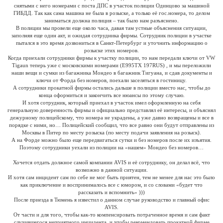
снятыми с него номерами с поста ДПС в участок полиции Одинцово за машиной
ГИБДД. Так как сама машина не была в розыске, а только её гос.номера, то делом
заниматься должна полиция – так было нам разъяснено.
В полиции мы провели еще около часа, давая там устные объяснения ситуации,
заполняя еще один акт, и ожидая сотрудника фирмы. Сотрудник полиции в участке
пытался в это время дозвониться в Санкт-Петербург и уточнить информацию о
розыске этих номеров.
Когда приехали сотрудники фирмы к участку полиции, то нам передали ключи от VW
Tigaun теперь уже с московскими номерами (Е995ТХ 197RUS) , и мы переложили
наши вещи и сумки из багажника Мондео в багажник Тигуана, и сдав документы и
ключи от Форда без номеров, поехали заселяться в гостиницу.
А сотрудники прокатной фирмы остались дальше в полиции вместо нас, чтобы до
конца оформиться и закончить все нюансы по этому случаю.
И хотя сотрудник, который приехал в участок имел оформленную на себя
генеральную доверенность фирмы и официально представлял её интересы, и объяснял
дежурному полицейскому, что номера не украдены, а уже давно возвращены и все в
порядке с ними, но… Полицейский сообщил, что все равно они будут отправлены из
Москвы в Питер по месту розыска (по месту подачи заявления на розыск).
А на Форде можно было еще передвигаться сутки и без номеров после их изъятия.
Поэтому сотрудники уехали из полиции на «нашем» Мондео без номеров…
Хочется отдать должное самой компании AVIS и её сотруднику, он делал всё, что
возможно в данной ситуации.
И хотя сам инцидент сам по себе не мог быть приятен, тем не менее для нас это было
как приключение и воспринималось все с юмором, и со словами «будет что
рассказать и вспомнить» )))
После приезда в Тюмень я известил о данном случае руководство и главный офис
AVIS.
От части и для того, чтобы как-то компенсировать потраченное время и сам факт
случившегося неприятного инцидента, и чтобы рекомендовать прокатной фирме