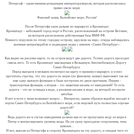
Петергоф – единственная резиденция императора/короля, которая располагалась
прямо около моря:
Финский залив, Балтийское море, Россия!
После Петергофа едем дальше по маршруту в Кронштадт.
Кронштадт – небольшой город-порт в России, расположенный на острове Котлине,
на котором расположена действующая база ВМФ РФ.
Немного порулили по этому городку-острову, зарулили на пирс, откуда наблюдались
военные катера/корабли и подводная лодка с именем «Санкт-Петербург»:
Как видно на рисунке-карте, то на остров ведут две дороги. Точнее дорога проходит
сквозь него. То есть Кронштадт закольцован в Кольцевую Автомобильную Дорогу
Санкт-Петербурга.
Перед выездом я мельком посмотрел на карту и прикинул маршрут, и успел
прочитать строчку, что это дорога по морю (по финскому заливу) выполняет так же
еще одну важную функцию и была построена по двум причинам. Первая –
транспортная функция, а вторая – это защитная насыпь от наводнений! То есть
дорога – это не эстакада в воде, а реальная насыпь в море, на которой построен
автобан.
И вот в пути у меня возникает вопрос… Интересно, каким образом корабли заходят в
порты Санкт-Петербурга из Балтийского моря, если морской путь полностью отрезан
дорогой?
Ведь дорога же в случае наводнения должна как-то не пропускать воду из моря в
Питер и контролировать уровень воды. На ум сразу приходили сооружения, типа
шлюзов…
И вот, выехав из Петергофа в сторону Кронштадта на эту дорогу, и ожидая чего-то