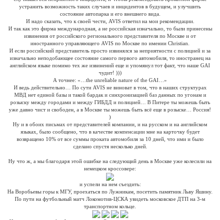
устранить возможность таких случаев и инцидентов в будущем, и улучшить
состояние автопарка и его внешнего вида.
И надо сказать, что к своей чести, AVIS ответил на мои рекомендации.
И так как это фирма международная, а не российская изначально, то были принесены
извинения от российского регионального представителя по Москве и от
иностранного управляющего AVIS по Москве по имении Christian.
И если российский представитель просто извинялся за неприятности с полицией и за
изначально неподобающее состояние самого первого автомобиля, то иностранец на
английском языке помимо тех же извинений еще и упомянул тот факт, что наше GAI
чудит! )))
А точнее: «…the unreliable nature of the GAI…»
И ведь действительно… По сути AVIS не виноват в том, что в наших структурах
МВД нет единой базы и такой бардак и синхронизацией баз данных по угонам и
розыску между городами и между ГИБДД и полицией… В Питере ты можешь быть
уже давно чист и свободен, а в Москве ты можешь быть всё еще в розыске… Россия!
)
Ну и в обоих письмах от представителей компании, и на русском и на английском
языках, было сообщено, что в качестве компенсации мне на карточку будет
возвращено 10% от все суммы проката автомобиля за 10 дней, что ими и было
сделано спустя несколько дней.
Ну что ж, а мы благодаря этой ошибке на следующий день в Москве уже колесили на
немецком кроссовере:
и успели на нем съездить:
На Воробьевы горы к МГУ, проехаться по Лужникам, посетить памятник Льву Яшину.
По пути на футбольный матч Локомотив-ЦСКА увидеть московское ДТП на 3-м
транспортном кольце.