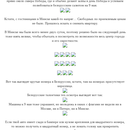
прямо около сквера Победы, где и обычно делают залпы в день Победы и успеваем
полюбоваться белорусским салютом на 9 мая.
Кстати, с гостиницами в Минске какой-то напряг… Свободных по приемлемым ценам
не было. Пришлось искать и снимать квартиру.
В Минске мы были всего менее двух суток, поэтому решено было на следующий день
тоже взять велики, чтобы объехать и посмотреть по возможности весь центр города
и его окрестности.
Вот так выглядят крутые номера в Белоруссии, кстати, там на номерах присутствует
кириллица.
Белорусские талончики тех.осмотра выглядят вот так:
Машины к 9 мая тоже украшают, но молодежь в окнах с флагами не видели ни в
Москве, ни в Питере, ни в Минске.
Если твой авто имеет сзади в бампере или кузове крепления для квадратного номера,
то можно получить и квадратный номер, а не ломать голову как прикрепить