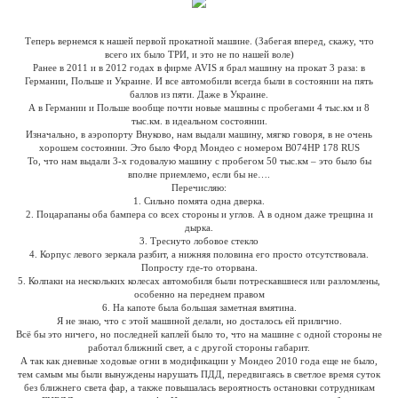
Теперь вернемся к нашей первой прокатной машине. (Забегая вперед, скажу, что
всего их было ТРИ, и это не по нашей воле)
Ранее в 2011 и в 2012 годах в фирме AVIS я брал машину на прокат 3 раза: в
Германии, Польше и Украине. И все автомобили всегда были в состоянии на пять
баллов из пяти. Даже в Украине.
А в Германии и Польше вообще почти новые машины с пробегами 4 тыс.км и 8
тыс.км. в идеальном состоянии.
Изначально, в аэропорту Внуково, нам выдали машину, мягко говоря, в не очень
хорошем состоянии. Это было Форд Мондео с номером В074НР 178 RUS
То, что нам выдали 3-х годовалую машину с пробегом 50 тыс.км – это было бы
вполне приемлемо, если бы не….
Перечисляю:
1. Сильно помята одна дверка.
2. Поцарапаны оба бампера со всех стороны и углов. А в одном даже трещина и
дырка.
3. Треснуто лобовое стекло
4. Корпус левого зеркала разбит, а нижняя половина его просто отсутствовала.
Попросту где-то оторвана.
5. Колпаки на нескольких колесах автомобиля были потрескавшиеся или разломлены,
особенно на переднем правом
6. На капоте была большая заметная вмятина.
Я не знаю, что с этой машиной делали, но досталось ей прилично.
Всё бы это ничего, но последней каплей было то, что на машине с одной стороны не
работал ближний свет, а с другой стороны габарит.
А так как дневные ходовые огни в модификации у Мондео 2010 года еще не было,
тем самым мы были вынуждены нарушать ПДД, передвигаясь в светлое время суток
без ближнего света фар, а также повышалась вероятность остановки сотрудникам