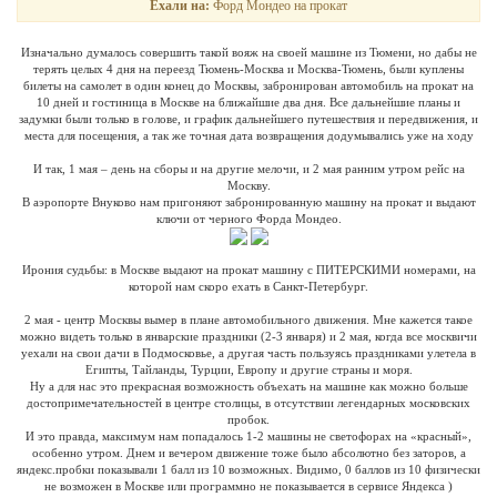
Ехали на:
Форд Мондео на прокат
Изначально думалось совершить такой вояж на своей машине из Тюмени, но дабы не
терять целых 4 дня на переезд Тюмень-Москва и Москва-Тюмень, были куплены
билеты на самолет в один конец до Москвы, забронирован автомобиль на прокат на
10 дней и гостиница в Москве на ближайшие два дня. Все дальнейшие планы и
задумки были только в голове, и график дальнейшего путешествия и передвижения, и
места для посещения, а так же точная дата возвращения додумывались уже на ходу
И так, 1 мая – день на сборы и на другие мелочи, и 2 мая ранним утром рейс на
Москву.
В аэропорте Внуково нам пригоняют забронированную машину на прокат и выдают
ключи от черного Форда Мондео.
Ирония судьбы: в Москве выдают на прокат машину с ПИТЕРСКИМИ номерами, на
которой нам скоро ехать в Санкт-Петербург.
2 мая - центр Москвы вымер в плане автомобильного движения. Мне кажется такое
можно видеть только в январские праздники (2-3 января) и 2 мая, когда все москвичи
уехали на свои дачи в Подмосковье, а другая часть пользуясь праздниками улетела в
Египты, Тайланды, Турции, Европу и другие страны и моря.
Ну а для нас это прекрасная возможность объехать на машине как можно больше
достопримечательностей в центре столицы, в отсутствии легендарных московских
пробок.
И это правда, максимум нам попадалось 1-2 машины не светофорах на «красный»,
особенно утром. Днем и вечером движение тоже было абсолютно без заторов, а
яндекс.пробки показывали 1 балл из 10 возможных. Видимо, 0 баллов из 10 физически
не возможен в Москве или программно не показывается в сервисе Яндекса )