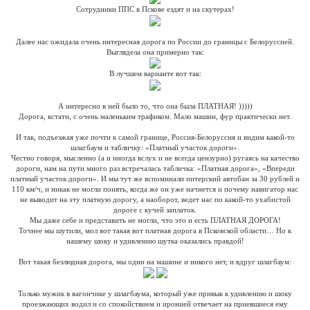
Сотрудники ППС в Пскове ездят и на скутерах!
Далее нас ожидала очень интересная дорога по России до границы с Белоруссией.
Выглядела она примерно так:
В лучшем варианте вот так:
А интересно в ней было то, что она была ПЛАТНАЯ! )))))
Дорога, кстати, с очень маленьким трафиком. Мало машин, фур практически нет.
И так, подъезжая уже почти к самой границе, Россия-Белоруссия и видим какой-то
шлагбаум и табличку: «Платный участок дороги».
Честно говоря, мысленно (а и иногда вслух и не всегда цензурно) ругаясь на качество
дороги, нам на пути много раз встречалась табличка: «Платная дорога», «Впереди
платный участок дороги». И мы тут же вспоминали питерский автобан за 30 рублей и
110 км/ч, и никак не могли понять, когда же он уже начнется и почему навигатор нас
не выводит на эту платную дорогу, а наоборот, ведет нас по какой-то ухабистой
дороге с кучей заплаток.
Мы даже себе и представить не могли, что это и есть ПЛАТНАЯ ДОРОГА!
Точнее мы шутили, мол вот такая вот платная дорога в Псковской области… Но к
нашему шоку и удивлению шутка оказались правдой!
Вот такая безлюдная дорога, мы одни на машине и никого нет, и вдруг шлагбаум:
Только мужик в вагончике у шлагбаума, который уже привык к удивлению и шоку
проезжающих водил и со спокойствием и иронией отвечает на приевшиеся ему