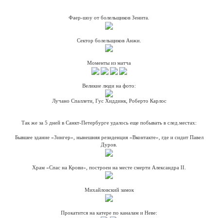
Фаер-шоу от болельщиков Зенита.
Сектор болельщиков Анжи.
Моменты из матча
Великие люди на фото:
Лучано Спаллети, Гус Хиддинк, Роберто Карлос
Так же за 5 дней в Санкт-Петербурге удалось еще побывать в след.местах:
Бывшее здание «Зингер», нынешняя резиденция «Вконтакте», где и сидит Павел
Дуров.
Храм «Спас на Крови», построен на месте смерти Александра II.
Михайловский замок
Прокатится на катере по каналам и Неве: