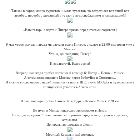
Так как в город много туристов, и мало туалетов, то встретился вот такой вот
автобус, переоборудованный в туалет с водоснабжением и канализацией!
«Навигатор» с картой Питера прямо перед глазами водителя )
9 мая утром начало парада мы застали еще в Питере, а салют в 22:00 смотрели уже в
Минске!
Что ж, до свидания, Питер!
И здравствуй, Белоруссия!
Впереди нас ждал пробег из точки 4 в точку 6: Питер – Псков – Минск.
А затем возвращение в Москву через Бобруйск и Смоленск...
И снятие гос.номеров с нашей машины на посту ДПС около МКАДа и путешествие в
полицейский участок в 3 часа ночи
И так, впереди пробег Санкт-Петербург - Псков - Минск, 820 км.
По пути в Минск ненадолго заскакиваем в Псков.
В городе праздник, 9 мая, только что прошел парад и люди гуляют с детьми,
отдыхают.
Центральная площадь и Ленин:
Местный Кремль и набережная: