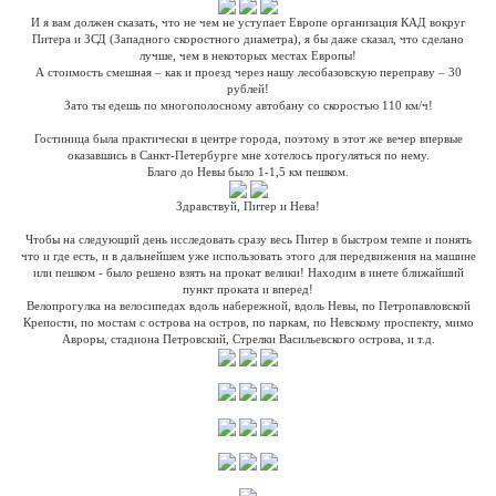
И я вам должен сказать, что не чем не уступает Европе организация КАД вокруг
Питера и ЗСД (Западного скоростного диаметра), я бы даже сказал, что сделано
лучше, чем в некоторых местах Европы!
А стоимость смешная – как и проезд через нашу лесобазовскую переправу – 30
рублей!
Зато ты едешь по многополосному автобану со скоростью 110 км/ч!
Гостиница была практически в центре города, поэтому в этот же вечер впервые
оказавшись в Санкт-Петербурге мне хотелось прогуляться по нему.
Благо до Невы было 1-1,5 км пешком.
Здравствуй, Питер и Нева!
Чтобы на следующий день исследовать сразу весь Питер в быстром темпе и понять
что и где есть, и в дальнейшем уже использовать этого для передвижения на машине
или пешком - было решено взять на прокат велики! Находим в инете ближайший
пункт проката и вперед!
Велопрогулка на велосипедах вдоль набережной, вдоль Невы, по Петропавловской
Крепости, по мостам с острова на остров, по паркам, по Невскому проспекту, мимо
Авроры, стадиона Петровский, Стрелки Васильевского острова, и т.д.