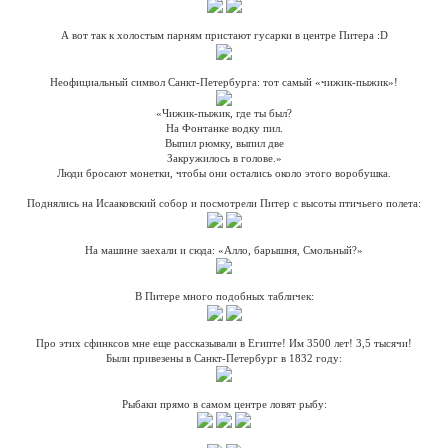
А вот так к холостым парням пристают гусарки в центре Питера :D
Неофициальный символ Санкт-Петербурга: тот самый «чижик-пыжик»!
«Чижик-пыжик, где ты был?
На Фонтанке водку пил.
Выпил рюмку, выпил две
Закружилось в голове.»
Люди бросают монетки, чтобы они остались около этого воробушка.
Поднялись на Исааковский собор и посмотрели Питер с высоты птичьего полета:
На машине заехали и сюда: «Алло, барышня, Смольный?»
В Питере много подобных табличек:
Про этих сфинксов мне еще рассказывали в Египте! Им 3500 лет! 3,5 тысячи!
Были привезены в Санкт-Петербург в 1832 году:
Рыбаки прямо в самом центре ловят рыбу: