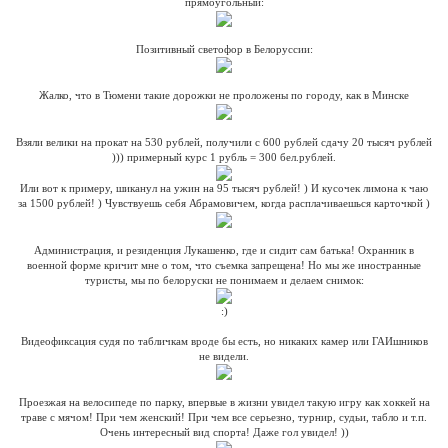
прямоугольный:
Позитивный светофор в Белоруссии:
Жалко, что в Тюмени такие дорожки не проложены по городу, как в Минске
Взяли велики на прокат на 530 рублей, получили с 600 рублей сдачу 20 тысяч рублей
))) примерный курс 1 рубль = 300 бел.рублей.
Или вот к примеру, шиканул на ужин на 95 тысяч рублей! ) И кусочек лимона к чаю
за 1500 рублей! ) Чувствуешь себя Абрамовичем, когда расплачиваешься карточкой )
Администрация, и резиденция Лукашенко, где и сидит сам батька! Охранник в
военной форме кричит мне о том, что съемка запрещена! Но мы же иностранные
туристы, мы по белоруски не понимаем и делаем снимок:
:)
Видеофиксация судя по табличкам вроде бы есть, но никаких камер или ГАИшников
не видели.
Проезжая на велосипеде по парку, впервые в жизни увидел такую игру как хоккей на
траве с мячом! При чем женский! При чем все серьезно, турнир, судьи, табло и т.п.
Очень интересный вид спорта! Даже гол увидел! ))