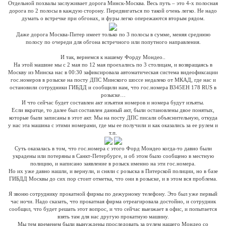
Отдельной похвалы заслуживает дорога Минск-Москва. Весь путь – это 4-х полосная
дорога по 2 полосы в каждую сторону. Передвигаться по такой очень легко. Не надо
думать о встречке при обгонах, и фуры легко опережаются вторым рядом.
Даже дорога Москва-Питер имеет только по 3 полосы в сумме, меняя среднюю
полосу по очереди для обгона встречного или попутного направления.
И так, вернемся к нашему Форду Мондео..
На этой машине мы с 2 мая по 12 мая проехались по 3 столицам, и возвращаясь в
Москву из Минска нас в 00:30 зафиксировала автоматическая система видеофиксации
гос.номеров в розыске на посту ДПС Минского шоссе недалеко от МКАД, где нас и
остановили сотрудники ГИБДД и сообщили нам, что гос.номера В345ЕН 178 RUS в
розыске…
И что сейчас будет составлен акт изъятия номеров и номера будут изъяты.
Если вкратце, то далее был составлен данный акт, были остановлены двое понятых,
которые были записаны в этот акт. Мы на посту ДПС писали объяснительную, откуда
у нас эта машина с этими номерами, где мы ее получили и как оказались за ее рулем и
т.п.
Суть оказалась в том, что гос.номера с этого Форд Мондео когда-то давно были
украдены или потеряны в Санкт-Петербурге, и об этом было сообщено в местную
полицию, и написано заявление в розыск именно на эти гос.номера.
Но их уже давно нашли, и вернули, и сняли с розыска в Питерской полиции, но в базе
ГИБДД Москвы до сих пор стоит отметка, что они в розыске, и в этом вся проблема.
Я звоню сотруднику прокатной фирмы по дежурному телефону. Это был уже первый
час ночи. Надо сказать, что прокатная фирма отреагировала достойно, и сотрудник
сообщил, что будет решать этот вопрос, и что сейчас выезжает в офис, и попытается
взять там для нас другую прокатную машину.
Мы тем временем были вынуждены проследовать за рулем нашего Мондео со