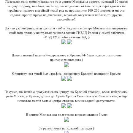
Повеселил один момент, когда где-то в центре Москвы на дороге, имеющей 10 рядов
в одну сторону, нам было необходимо по указаниям навигатора перестроится из
крайнего правого в крайней левый ряд на промежутке 100-200 метров, и мы это
сделали просто прямо по диагонали, в полном отсутствии поблизости других
автомобилей.
Да что уж говорить, если для того чтобы покушать в центре Москвы, мы запарковали
свой авто прямо у центрального входа здания ГИБДД России у самой таблички
«МВД ГУ по обеспечению БДД»
Даже у нижней палаты Федерального собрания РФ было полное отсутствие
припаркованных авто )
К примеру, вот такой был «трафик» движения у Красной площади и Кремля:
Покушав, мы пешком прогулялись по центру, по Красной площади, вдоль набережной
реки Москва, у Кремля, дошли до Храма Христа Спасителя и побывали в нем, и еще
несколько мест в самом центре столицы в пешеходной доступности.
В центре Москвы шла подготовка к празднованию 9 мая:
За рулем почти по Красной площади )