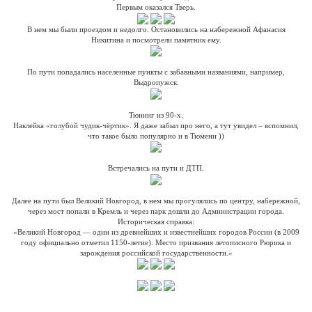
Первым оказался Тверь.
В нем мы были проездом и недолго. Остановились на набережной Афанасия
Никитина и посмотрели памятник ему.
По пути попадались населенные пункты с забавными названиями, например,
Выдропужск.
Тюнинг из 90-х.
Наклейка «голубой чудик-чёртик». Я даже забыл про него, а тут увидел – вспомнил,
что такое было популярно и в Тюмени ))
Встречались на пути и ДТП.
Далее на пути был Великий Новгород, в нем мы прогулялись по центру, набережной,
через мост попали в Кремль и через парк дошли до Администрации города.
Историческая справка:
«Великий Новгород — один из древнейших и известнейших городов России (в 2009
году официально отметил 1150-летие). Место призвания летописного Рюрика и
зарождения российской государственности.»