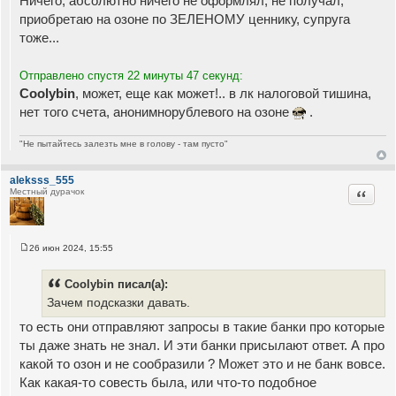
Ничего, абсолютно ничего не оформлял, не получал,
приобретаю на озоне по ЗЕЛЕНОМУ ценнику, супруга
тоже...
Отправлено спустя 22 минуты 47 секунд:
Coolybin
, может, еще как может!.. в лк налоговой тишина,
нет того счета, анонимнорублевого на озоне
.
"Не пытайтесь залезть мне в голову - там пусто"
aleksss_555
Цитата
Местный дурачок
26 июн 2024, 15:55
С
о
о
Coolybin писал(а):
б
щ
Зачем подсказки давать.
е
н
то есть они отправляют запросы в такие банки про которые
и
е
ты даже знать не знал. И эти банки присылают ответ. А про
какой то озон и не сообразили ? Может это и не банк вовсе.
Как какая-то совесть была, или что-то подобное