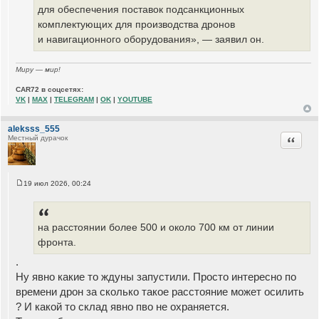
для обеспечения поставок подсанкционных
комплектующих для производства дронов
и навигационного оборудования», — заявил он.
Миру — мир!
CAR72 в соцсетях:
VK
|
MAX
|
TELEGRAM
|
OK
|
YOUTUBE
aleksss_555
Цитата
Местный дурачок
19 июл 2026, 00:24
С
о
о
б
щ
на расстоянии более 500 и около 700 км от линии
е
фронта.
н
и
е
.
Ну явно какие то ждуны запустили. Просто интересно по
времени дрон за сколько такое расстояние может осилить
? И какой то склад явно пво не охраняется.