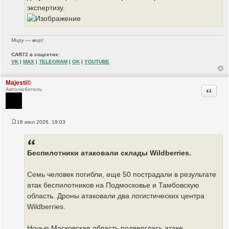
экспертизу.
Миру — мир!
CAR72 в соцсетях:
VK
|
MAX
|
TELEGRAM
|
OK
|
YOUTUBE
Majesti©
Цитата
Автолюбитель
18 июл 2026, 19:03
С
о
о
б
щ
Беспилотники атаковали склады Wildberries.
е
н
и
Семь человек погибли, еще 50 пострадали в результате
е
атак беспилотников на Подмосковье и Тамбовскую
область. Дроны атаковали два логистических центра
Wildberries.
Ночью Московская область подверглась атаке