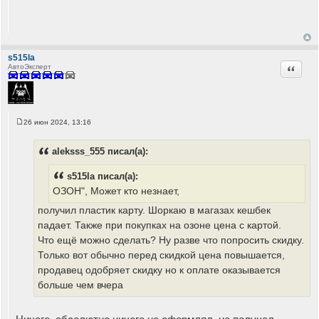
s515la
Цитата
АвтоЭксперт
26 июн 2024, 13:16
С
о
о
aleksss_555 писал(а):
б
щ
е
s515la писал(а):
н
и
ОЗОН", Может кто незнает,
е
получил пластик карту. Шоркаю в магазах кешбек
падает. Также при покупках на озоне цена с картой.
Что ещё можно сделать? Ну разве что попросить скидку.
Только вот обычно перед скидкой цена повышается,
продавец одобряет скидку но к оплате оказывается
больше чем вчера