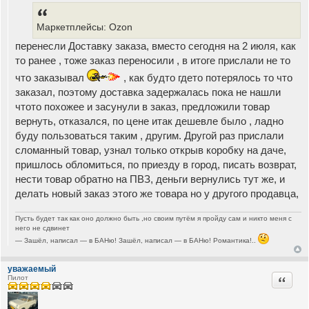
о
б
щ
Маркетплейсы: Ozon
е
н
перенесли Доставку заказа, вместо сегодня на 2 июля, как
и
е
то ранее , тоже заказ переносили , в итоге прислали не то
что заказывал
, как будто гдето потерялось то что
заказал, поэтому доставка задержалась пока не нашли
чтото похожее и засунули в заказ, предложили товар
вернуть, отказался, по цене итак дешевле было , ладно
буду пользоваться таким , другим. Другой раз прислали
сломанный товар, узнал только открыв коробку на даче,
пришлось обломиться, по приезду в город, писать возврат,
нести товар обратно на ПВЗ, деньги вернулись тут же, и
делать новый заказ этого же товара но у другого продавца,
Пусть будет так как оно должно быть ,но своим путём я пройду сам и никто меня с
него не сдвинет
— Зашёл, написал — в БАНю! Зашёл, написал — в БАНю! Романтика!..
уважаемый
Цитата
Пилот