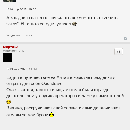
10 апр 2025, 19:50
С
о
А как давно на озоне появилась возможность отменить
о
б
заказ? Я только сегодня увидел
щ
е
н
Уходя, гасите всех...
и
е
Majesti©
Цитата
Автолюбитель
19 май 2026, 21:14
С
о
Ездил в путешествие на Алтай в майские праздники и
о
б
открыл для себя Озон.travel
щ
Оказывается, там гостиницы и отели были гораздо
е
н
дешевле, чем у других агрегаторов и даже у самих отелей
и
е
Видимо, раскручивают свой сервис и сами доплачивают
отелям за мои брони