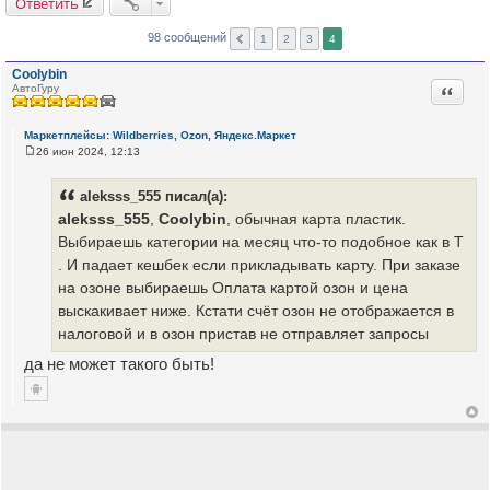
Ответить
98 сообщений
1
2
3
4
Coolybin
Цитата
АвтоГуру
Маркетплейсы: Wildberries, Ozon, Яндекс.Маркет
26 июн 2024, 12:13
С
о
о
aleksss_555 писал(а):
б
щ
aleksss_555
,
Coolybin
, обычная карта пластик.
е
Выбираешь категории на месяц что-то подобное как в Т
н
и
. И падает кешбек если прикладывать карту. При заказе
е
на озоне выбираешь Оплата картой озон и цена
выскакивает ниже. Кстати счёт озон не отображается в
налоговой и в озон пристав не отправляет запросы
да не может такого быть!