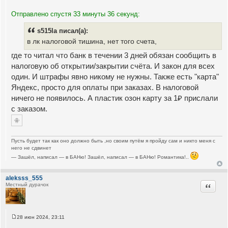
Отправлено спустя 33 минуты 36 секунд:
s515la писал(а):
в лк налоговой тишина, нет того счета,
где то читал что банк в течении 3 дней обязан сообщить в
налоговую об открытии/закрытии счёта. И закон для всех
один. И штрафы явно никому не нужны. Также есть "карта"
Яндекс, просто для оплаты при заказах. В налоговой
ничего не появилось. А пластик озон карту за 1₽ прислали
с заказом.
Пусть будет так как оно должно быть ,но своим путём я пройду сам и никто меня с
него не сдвинет
— Зашёл, написал — в БАНю! Зашёл, написал — в БАНю! Романтика!..
aleksss_555
Цитата
Местный дурачок
28 июн 2024, 23:11
С
о