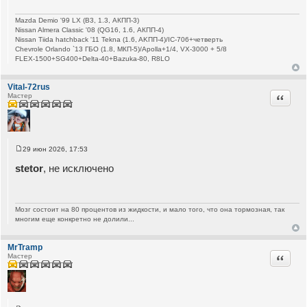
е
н
Mazda Demio '99 LX (B3, 1.3, АКПП-3)
и
Nissan Almera Classic '08 (QG16, 1.6, АКПП-4)
е
Nissan Tiida hatchback '11 Tekna (1.6, AKПП-4)/IC-706+четверть
Chevrole Orlando `13 ГБО (1.8, МКП-5)/Apolla+1/4, VX-3000 + 5/8
FLEX-1500+SG400+Delta-40+Bazuka-80, R8LO
Vital-72rus
Цитата
Мастер
29 июн 2026, 17:53
С
о
stetor
, не исключено
о
б
щ
е
н
Мозг состоит на 80 процентов из жидкости, и мало того, что она тормозная, так
и
многим еще конкретно не долили...
е
MrTramp
Цитата
Мастер