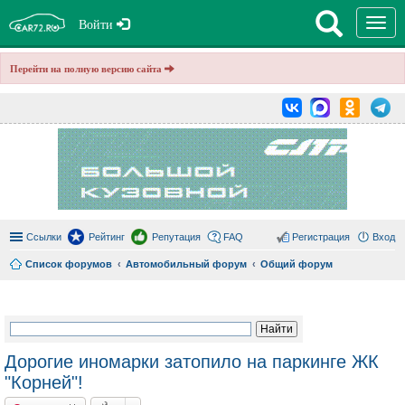
T
Войти
o
g
g
Перейти на полную версию сайта
l
e
n
a
v
i
g
a
t
i
o
n
Ссылки
Рейтинг
Репутация
FAQ
Регистрация
Вход
Список форумов
Автомобильный форум
Общий форум
ои
ск
Дорогие иномарки затопило на паркинге ЖК
"Корней"!