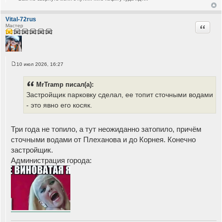
Vital-72rus
Цитата
Мастер
10 июл 2026, 16:27
С
о
о
MrTramp писал(а):
б
щ
Застройщик парковку сделал, ее топит сточными водами
е
- это явно его косяк.
н
и
е
Три года не топило, а тут неожиданно затопило, причём
сточными водами от Плеханова и до Корнея. Конечно
застройщик.
Администрация города: