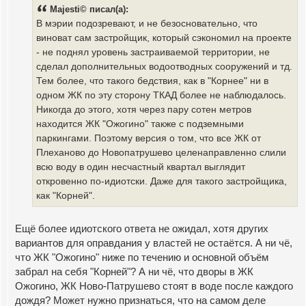
о
Majesti© писал(а):
б
щ
В мэрии подозревают, и не безосновательно, что
е
виноват сам застройщик, который сэкономил на проекте
н
и
- не поднял уровень застраиваемой территории, не
е
сделал дополнительных водоотводных сооружений и тд.
Тем более, что такого бедствия, как в "Корнее" ни в
одном ЖК по эту сторону ТКАД более не наблюдалось.
Никогда до этого, хотя через пару сотен метров
находится ЖК "Ожогино" также с подземными
паркингами. Поэтому версия о том, что все ЖК от
Плеханово до Новопатрушево целенаправленно слили
всю воду в один несчастный квартал выглядит
откровенно по-идиотски. Даже для такого застройщика,
как "Корней".
Ещё более идиотского ответа не ожидал, хотя других
вариантов для оправдания у властей не остаётся. А ни чё,
что ЖК "Ожогино" ниже по течению и основной объём
забрал на себя "Корней"? А ни чё, что дворы в ЖК
Ожогино, ЖК Ново-Патрушево стоят в воде после каждого
дождя? Может нужно признаться, что на самом деле