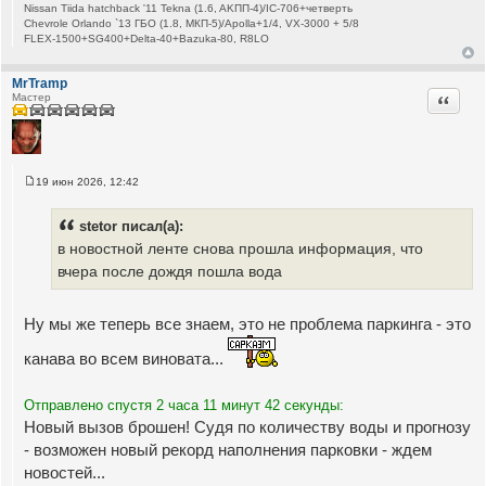
Nissan Tiida hatchback '11 Tekna (1.6, AKПП-4)/IC-706+четверть
Chevrole Orlando `13 ГБО (1.8, МКП-5)/Apolla+1/4, VX-3000 + 5/8
FLEX-1500+SG400+Delta-40+Bazuka-80, R8LO
MrTramp
Цитата
Мастер
19 июн 2026, 12:42
С
о
о
stetor писал(а):
б
щ
в новостной ленте снова прошла информация, что
е
вчера после дождя пошла вода
н
и
е
Ну мы же теперь все знаем, это не проблема паркинга - это
канава во всем виновата...
Отправлено спустя 2 часа 11 минут 42 секунды:
Новый вызов брошен! Судя по количеству воды и прогнозу
- возможен новый рекорд наполнения парковки - ждем
новостей...