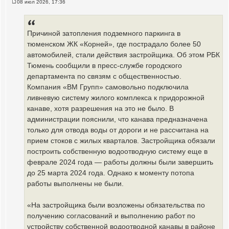
08 июл 2026, 17:36
С
о
о
б
щ
Причиной затопления подземного паркинга в
е
тюменском ЖК «Корней», где пострадало более 50
н
и
автомобилей, стали действия застройщика. Об этом РБК
е
Тюмень сообщили в пресс-службе городского
департамента по связям с общественностью.
Компания «ВМ Групп» самовольно подключила
ливневую систему жилого комплекса к придорожной
канаве, хотя разрешения на это не было. В
администрации пояснили, что канава предназначена
только для отвода воды от дороги и не рассчитана на
прием стоков с жилых кварталов. Застройщика обязали
построить собственную водоотводную систему еще в
феврале 2024 года — работы должны были завершить
до 25 марта 2024 года. Однако к моменту потопа
работы выполнены не были.
«На застройщика были возложены обязательства по
получению согласований и выполнению работ по
устройству собственной водоотводной канавы в районе