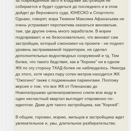
за поврежденные авто и кладовки застройщик не
собирается и будет судиться до последнего и в этом
дойдет до Верховного суда, ЮНЕСКО и Спортлото.
Однако, говорят, мэра Тюмени Максима Афанасьева не
очень устраивает перспектива оказаться виноватым,
там, где другие очень много заработали. В мэрии
подозревают, и не безосновательно, что виноват сам
застройщик, который сэкономил на проекте - не поднял
уровень застраиваемой территории, не сделал
дополнительных водоотводных сооружений и тд. Тем
более, что такого бедствия, как в "Корнее" ни в одном
ЖК по эту сторону ТКАД более не наблюдалось. Никогда
до этого, хотя через пару сотен метров находится ЖК
"Ожогино" также с подземными паркингами. Поэтому
версия о том, что все ЖК от Плеханово до
Новопатрушево целенаправленно слили всю воду в
один несчастный квартал выглядит откровенно по-
идиотски. Даже для такого застройщика, как "Корней".
В общем, горожан, мэрию, жильцов и застройщика ждет
увлекательное и, увы, длительное разбирательство.