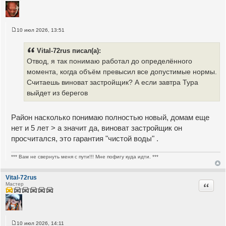
10 июл 2026, 13:51
С
о
о
Vital-72rus писал(а):
б
щ
Отвод, я так понимаю работал до определённого
е
момента, когда объём превысил все допустимые нормы.
н
и
Считаешь виноват застройщик? А если завтра Тура
е
выйдет из берегов
Район насколько понимаю полностью новый, домам еще
нет и 5 лет > а значит да, виноват застройщик он
просчитался, это гарантия "чистой воды" .
*** Вам не свернуть меня с пути!!! Мне пофигу куда идти. ***
Vital-72rus
Цитата
Мастер
10 июл 2026, 14:11