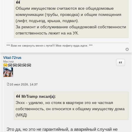
Общим имуществом считаются все общедомовые
коммуникации (трубы, проводка) и общие помещения
(лифт, подъезд, крыша, подвал).
За ремонт и обслуживание общедомовой собственности
ответственность лежит на на УК.
*** Вам не свернуть меня с пути!!! Мне пофигу куда идти. ***
Vital-72rus
Цитата
Мастер
10 июл 2026, 14:37
С
о
о
MrTramp писал(а):
б
щ
Эххх - удивлю, но стояк в квартире это не частная
е
собственность, он относится к общему имуществу дома
н
и
(МКД)
е
Это да, но это не гарантийный, а аварийный случай не