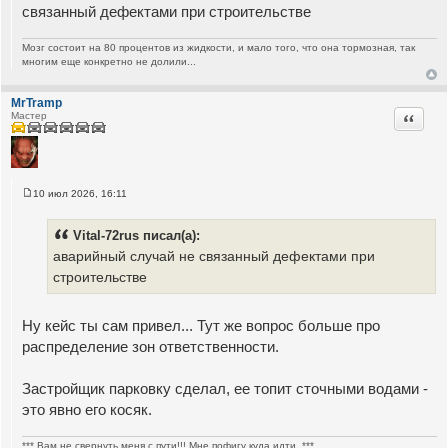
связанный дефектами при строительстве
Мозг состоит на 80 процентов из жидкости, и мало того, что она тормозная, так
многим еще конкретно не долили...
MrTramp
Цитата
Мастер
10 июл 2026, 16:11
С
о
о
Vital-72rus писал(а):
б
щ
аварийный случай не связанный дефектами при
е
строительстве
н
и
е
Ну кейс ты сам привел... Тут же вопрос больше про
распределение зон ответственности.
Застройщик парковку сделал, ее топит сточными водами -
это явно его косяк.
*** Вам не свернуть меня с пути!!! Мне пофигу куда идти. ***