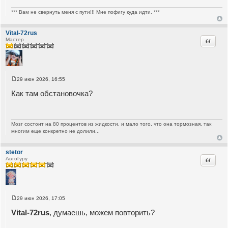
*** Вам не свернуть меня с пути!!! Мне пофигу куда идти. ***
Vital-72rus
Цитата
Мастер
29 июн 2026, 16:55
С
о
Как там обстановочка?
о
б
щ
е
н
Мозг состоит на 80 процентов из жидкости, и мало того, что она тормозная, так
и
многим еще конкретно не долили...
е
stetor
Цитата
АвтоГуру
29 июн 2026, 17:05
С
о
Vital-72rus
, думаешь, можем повторить?
о
б
щ