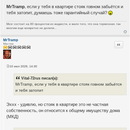
С
о
MrTramp
, если у тебя в квартире стояк говном забьётся и
о
б
тебя затопит, думаешь тоже гарантийный случай?
щ
е
н
Мозг состоит на 80 процентов из жидкости, и мало того, что она тормозная, так
и
многим еще конкретно не долили...
е
MrTramp
Цитата
Мастер
10 июл 2026, 14:30
С
о
о
Vital-72rus писал(а):
б
щ
MrTramp, если у тебя в квартире стояк говном забьётся
е
и тебя затопит
н
и
е
Эххх - удивлю, но стояк в квартире это не частная
собственность, он относится к общему имуществу дома
(МКД)