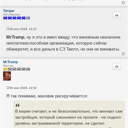
Torque
Цитата
АвтоЭксперт
09 июл 2026, 13:12
С
о
MrTramp
, ну я это и имел ввиду, что виновным назначена
о
б
неплатежеспособная организация, которую сейчас
щ
обанкротят, а все деньги в СЗ Твелл, но они не виноваты.
е
н
и
е
MrTramp
Цитата
Мастер
09 июл 2026, 14:52
С
о
Я так понимаю, маховик раскручивается:
о
б
щ
е
В мэрии считают, и не безосновательно, что виноват сам
н
и
застройщик, который сэкономил на проекте - не поднял
е
уровень застраиваемой территории, не сделал