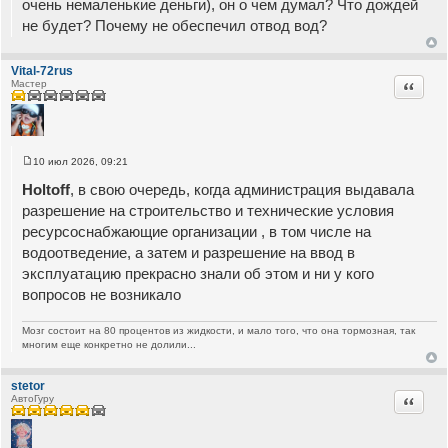
очень немаленькие деньги), он о чем думал? Что дождей
не будет? Почему не обеспечил отвод вод?
Vital-72rus
Цитата
Мастер
10 июл 2026, 09:21
С
о
Holtoff
, в свою очередь, когда администрация выдавала
о
б
разрешение на строительство и технические условия
щ
ресурсоснабжающие организации , в том числе на
е
н
водоотведение, а затем и разрешение на ввод в
и
е
эксплуатацию прекрасно знали об этом и ни у кого
вопросов не возникало
Мозг состоит на 80 процентов из жидкости, и мало того, что она тормозная, так
многим еще конкретно не долили...
stetor
Цитата
АвтоГуру