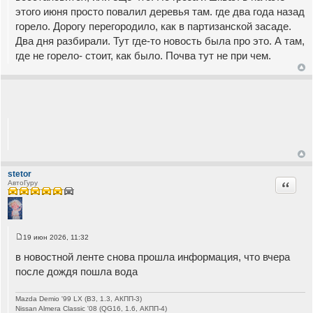
этого июня просто повалил деревья там. где два года назад
горело. Дорогу перегородило, как в партизанской засаде.
Два дня разбирали. Тут где-то новость была про это. А там,
где не горело- стоит, как было. Почва тут не при чем.
stetor
Цитата
АвтоГуру
19 июн 2026, 11:32
С
о
в новостной ленте снова прошла информация, что вчера
о
б
после дождя пошла вода
щ
е
н
Mazda Demio '99 LX (B3, 1.3, АКПП-3)
и
Nissan Almera Classic '08 (QG16, 1.6, АКПП-4)
е