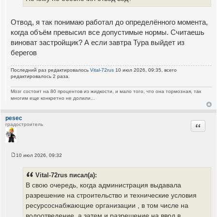
е
н
и
е
Отвод, я так понимаю работал до определённого момента,
когда объём превысил все допустимые нормы. Считаешь
виноват застройщик? А если завтра Тура выйдет из
берегов
Последний раз редактировалось
Vital-72rus
10 июл 2026, 09:35, всего
редактировалось 2 раза.
Мозг состоит на 80 процентов из жидкости, и мало того, что она тормозная, так
многим еще конкретно не долили...
pesec
Цитата
градостроитель
10 июл 2026, 09:32
С
о
о
Vital-72rus писал(а):
б
щ
В свою очередь, когда администрация выдавала
е
разрешение на строительство и технические условия
н
и
ресурсоснабжающие организации , в том числе на
е
водоотведение, а затем и разрешение на ввод в