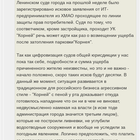
Ленинском суде города на прошлой неделе было
зарегистрировано исковое заявления от ИТ-
предпринимателя из ХМАО проходящее по линии
защиты прав потребителей. Судя по тому, что
соответчиком, кроме застройщика, проходит УК
"Корней" речь может идти как раз о возмещении ущерба
после затопления парковки"Корнея".
Так как цифровизация судов общей юрисдикции у нас
пока так себе, подробности и сумма ущерба
причиненного жителю неизвестны, но это и не важно -
начало положено, скоро таких исков будут десятки. В
данный же момент, ситуация развивается в
традиционном для российского бизнеса агрессивном
стиле - "Корней" с пеной у рта доказывает откуда
готовилось нападение что он ни в чем не виноват,
недвусмысленно намекая на власти (в иске тоде
администрация города значится третьим лицом),
которые не построили ливневки, не углубили
водоотводные сооружения и вообще не уследили за
погодным явлением. Логично предположить, что платить