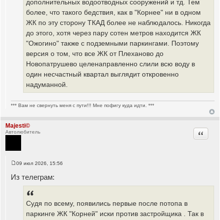
дополнительных водоотводных сооружений и тд. Тем
более, что такого бедствия, как в "Корнее" ни в одном
ЖК по эту сторону ТКАД более не наблюдалось. Никогда
до этого, хотя через пару сотен метров находится ЖК
"Ожогино" также с подземными паркингами. Поэтому
версия о том, что все ЖК от Плеханово до
Новопатрушево целенаправленно слили всю воду в
один несчастный квартал выглядит откровенно
надуманной.
*** Вам не свернуть меня с пути!!! Мне пофигу куда идти. ***
Majesti©
Цитата
Автолюбитель
09 июл 2026, 15:56
С
о
Из телеграм:
о
б
щ
е
Судя по всему, появились первые после потопа в
н
и
паркинге ЖК "Корней" иски против застройщика . Так в
е