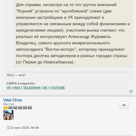
Для справки, несмотря на то что группа компаний
"Корней" устроена по "арсибовской" схеме (две
компании-застройщика и УК принадлежат и
управляются не связанным между собой физическими и
юридическими лицами), участники рынка считают, что
реально её контролирует Александр Журавель.
Владелец, самого крупного межрегионального
автохолдинга "Восток моторс", которому принадлежат
полтора десятка автодилеров в разных городах страны
(от Перми до Новосибирска).
Миру — мир!
CAR72 в соцсетях:
VK
|
MAX
|
TELEGRAM
|
OK
|
YOUTUBE
Vital-72rus
Цитата
Мастер
10 июл 2026, 08:48
С
о