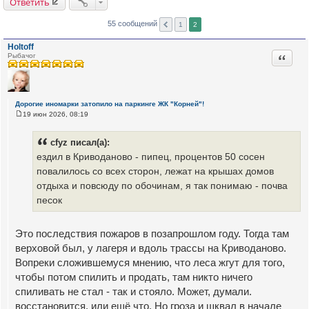
Ответить
55 сообщений
1
2
Holtoff
Цитата
Рыбачог
Дорогие иномарки затопило на паркинге ЖК "Корней"!
19 июн 2026, 08:19
С
о
о
cfyz писал(а):
б
щ
ездил в Криводаново - пипец, процентов 50 сосен
е
повалилось со всех сторон, лежат на крышах домов
н
и
отдыха и повсюду по обочинам, я так понимаю - почва
е
песок
Это последствия пожаров в позапрошлом году. Тогда там
верховой был, у лагеря и вдоль трассы на Криводаново.
Вопреки сложившемуся мнению, что леса жгут для того,
чтобы потом спилить и продать, там никто ничего
спиливать не стал - так и стояло. Может, думали.
восстановится, или ещё что. Но гроза и шквал в начале