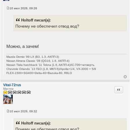
10 июл 2026, 09:26
С
о
о
Holtoff писал(а):
б
щ
Почему не обеспечил отвод вод?
е
н
и
е
Можно, а зачем!
Mazda Demio '99 LX (B3, 1.3, АКПП-3)
Nissan Almera Classic '08 (QG16, 1.6, АКПП-4)
Nissan Tiida hatchback '11 Tekna (1.6, AKПП-4)/IC-706+четверть
Chevrole Orlando `13 ГБО (1.8, МКП-5)/Apolla+1/4, VX-3000 + 5/8
FLEX-1500+SG400+Delta-40+Bazuka-80, R8LO
Vital-72rus
Цитата
Мастер
10 июл 2026, 09:32
С
о
о
Holtoff писал(а):
б
щ
Почему не обеспечил отвод вод?