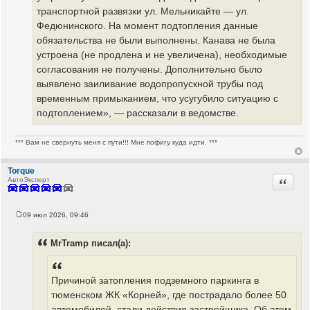
транспортной развязки ул. Мельникайте — ул.
Федюнинского. На момент подтопления данные
обязательства не были выполнены. Канава не была
устроена (не продлена и не увеличена), необходимые
согласования не получены. Дополнительно было
выявлено заиливание водопропускной трубы под
временным примыканием, что усугубило ситуацию с
подтоплением», — рассказали в ведомстве.
*** Вам не свернуть меня с пути!!! Мне пофигу куда идти. ***
Torque
Цитата
АвтоЭксперт
09 июл 2026, 09:46
С
о
о
MrTramp писал(а):
б
щ
е
н
Причиной затопления подземного паркинга в
и
е
тюменском ЖК «Корней», где пострадало более 50
автомобилей, стали действия застройщика. Об этом