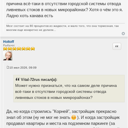
причина всё-таки в отсутствии городской системы отвода
ливневых стоков в новых микрорайонах? Хотя о чём это я.
Ладно хоть канава есть
Мозг состоит на 80 процентов из жидкости, и мало того, что она тормозная, так
многим еще конкретно не долили...
Holtoff
Цитата
Рыбачог
10 июл 2026, 09:09
С
о
о
Vital-72rus писал(а):
б
щ
Может нужно признаться, что на самом деле причина
е
всё-таки в отсутствии городской системы отвода
н
и
ливневых стоков в новых микрорайонах?
е
Да, но когда строились "Корней", застройщик прекрасно
знал об этом (ну не мог не знать
). И когда застройщик
продавал квартиры и места на подземном паркинге (за