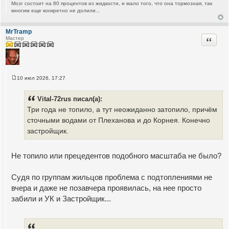
Мозг состоит на 80 процентов из жидкости, и мало того, что она тормозная, так
многим еще конкретно не долили...
MrTramp
Цитата
Мастер
10 июл 2026, 17:27
С
о
о
Vital-72rus писал(а):
б
щ
Три года не топило, а тут неожиданно затопило, причём
е
сточными водами от Плеханова и до Корнея. Конечно
н
и
застройщик.
е
Не топило или прецедентов подобного масштаба не было?
Судя по группам жильцов проблема с подтоплениями не
вчера и даже не позавчера проявилась, на нее просто
забили и УК и Застройщик...