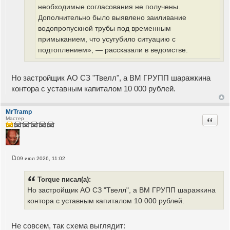
необходимые согласования не получены.
Дополнительно было выявлено заиливание
водопропускной трубы под временным
примыканием, что усугубило ситуацию с
подтоплением», — рассказали в ведомстве.
Но застройщик АО СЗ "Твелл", а ВМ ГРУПП шаражкина
контора с уставным капиталом 10 000 рублей.
MrTramp
Цитата
Мастер
09 июл 2026, 11:02
С
о
о
Torque писал(а):
б
щ
Но застройщик АО СЗ "Твелл", а ВМ ГРУПП шаражкина
е
контора с уставным капиталом 10 000 рублей.
н
и
е
Не совсем, так схема выглядит: