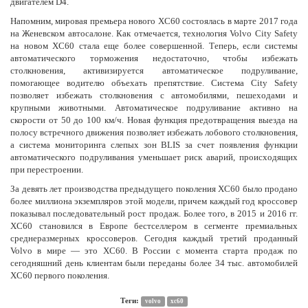
двигателем D4.
Напомним, мировая премьера нового XC60 состоялась в марте 2017 года
на Женевском автосалоне. Как отмечается, технология Volvo City Safety
на новом ХС60 стала еще более совершенной. Теперь, если системы
автоматического торможения недостаточно, чтобы избежать
столкновения, активизируется автоматическое подруливание,
помогающее водителю объехать препятствие. Система City Safety
позволяет избежать столкновения с автомобилями, пешеходами и
крупными животными. Автоматическое подруливание активно на
скорости от 50 до 100 км/ч. Новая функция предотвращения выезда на
полосу встречного движения позволяет избежать лобового столкновения,
а система мониторинга слепых зон BLIS за счет появления функции
автоматического подруливания уменьшает риск аварий, происходящих
при перестроении.
За девять лет производства предыдущего поколения XC60 было продано
более миллиона экземпляров этой модели, причем каждый год кроссовер
показывал последовательный рост продаж. Более того, в 2015 и 2016 гг.
ХС60 становился в Европе бестселлером в сегменте премиальных
среднеразмерных кроссоверов. Сегодня каждый третий проданный
Volvo в мире — это XC60. В России с момента старта продаж по
сегодняшний день клиентам были переданы более 34 тыс. автомобилей
ХС60 первого поколения.
Теги:
volvo
xc60