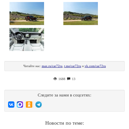
Читайте нас:
max.ru/car72ru
,
t.me/car72ru
и
vk.com/car72ru
1688
13
Следите за нами в соцсетях:
Новости по теме: