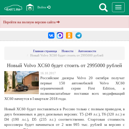
Перекл
Войти
навига
Перейти на полную версию сайта
Главная страница
Новости
Автоновости
Новый Volvo XC60 будет стоить от 2995000 рублей
Новый Volvo XC60 будет стоить от 2995000 рублей
16.10.2017
Российские дилеры Volvo 20 октября получат
первые 150 автомобилей Volvo XC60
ограниченной серии First Edition, а
полномасштабные поставки всех модификаций
ХС60 начнутся в I квартале 2018 года.
Новый XC60 будет поставляться в Россию только с полным приводом, в
двух бензиновых и двух дизельных версиях: T5 (249 л.с.), T6 (320 л.с.) и
D4 (190 л.с.), D5 (235 л.с.) соответственно. Стартовая стоимость
кроссовера будет начинаться от 2 млн 995 тыс. рублей за версию с