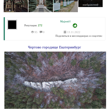
изображений
Majesti©
Репутация:
272
95
0
13.11.2022
Поделиться в мессенджерах и соцсетях:
Чертово городище Екатеринбург