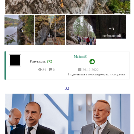
+5
изображений
Majesti©
Репутация:
272
84
0
26.10.2022
Поделиться в мессенджерах и соцсетях:
33