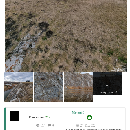
+5
изображений
Majesti©
Репутация:
272
114
0
24.11.2022
Поделиться в мессенджерах и соцсетях: