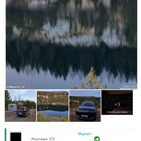
+3
изображения
Majesti©
Репутация:
272