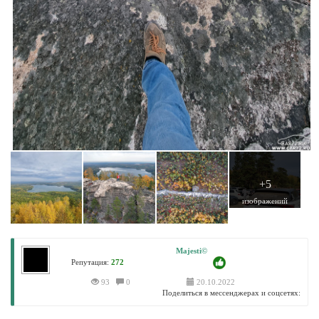
+5
изображений
Majesti©
Репутация:
272
93
0
20.10.2022
Поделиться в мессенджерах и соцсетях: