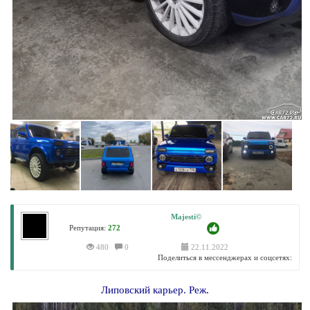
Majesti©
Репутация:
272
480
0
22.11.2022
Поделиться в мессенджерах и соцсетях:
Липовский карьер. Реж.