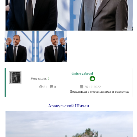
dmitrygabruel
Репутация:
0
51
0
26.10.2022
Поделиться в мессенджерах и соцсетях:
Аракульский Шихан