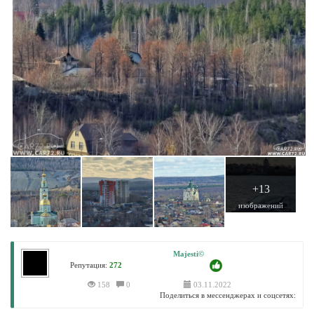
+13
изображений
Majesti©
Репутация:
272
158
0
03.11.2022
Поделиться в мессенджерах и соцсетях: