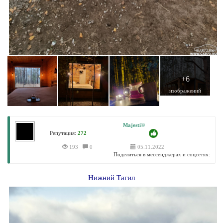
+6
изображений
Majesti©
Репутация:
272
193
0
05.11.2022
Поделиться в мессенджерах и соцсетях:
Нижний Тагил