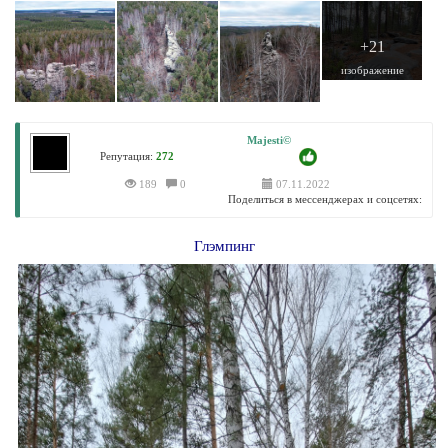
+21
изображение
Majesti©
Репутация:
272
189
0
07.11.2022
Поделиться в мессенджерах и соцсетях:
Глэмпинг