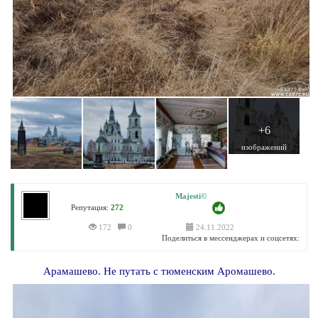
+6
изображений
Majesti©
Репутация:
272
172
0
24.11.2022
Поделиться в мессенджерах и соцсетях:
Арамашево. Не путать с тюменским Аромашево.