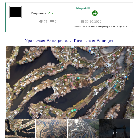
Majesti©
Репутация:
272
75
0
30.10.2022
Поделиться в мессенджерах и соцсетях:
Уральская Венеция или Тагильская Венеция
+7