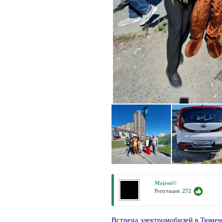
Majesti©
Репутация:
272
Встреча электромобилей в Тюме