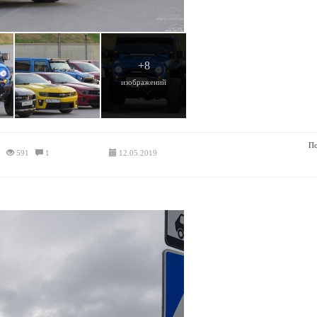
+8
изображений
По
591
1
12.05.2019