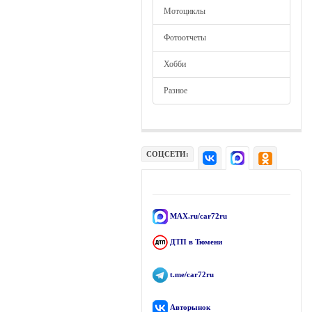
Мотоциклы
Фотоотчеты
Хобби
Разное
СОЦСЕТИ:
MAX.ru/car72ru
ДТП в Тюмени
t.me/car72ru
Авторынок