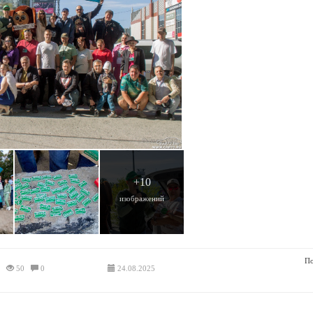
+10
изображений
По
50
0
24.08.2025