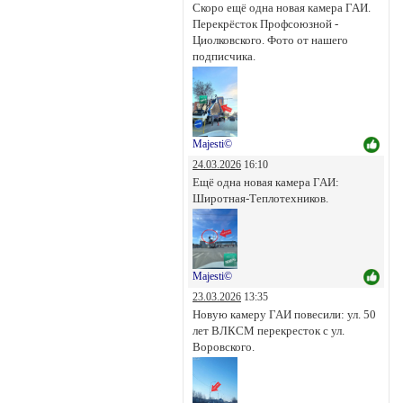
Скоро ещё одна новая камера ГАИ.
Перекрёсток Профсоюзной -
Циолковского. Фото от нашего
подписчика.
Majesti©
24.03.2026
16:10
Ещё одна новая камера ГАИ:
Широтная-Теплотехников.
Majesti©
23.03.2026
13:35
Новую камеру ГАИ повесили: ул. 50
лет ВЛКСМ перекресток с ул.
Воровского.