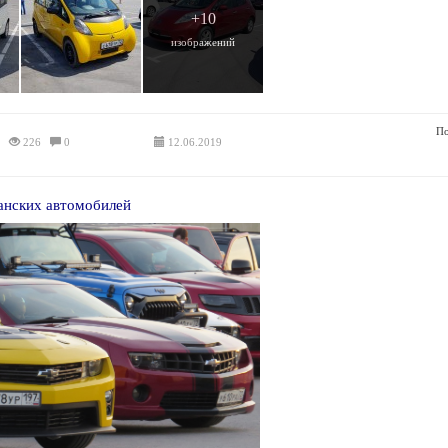
+10
изображений
По
226
0
12.06.2019
анских автомобилей