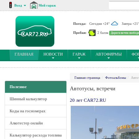
Вход
Мой гараж
Погода:
Сегодня +24°
Завтра +21
Пробки:
2 балла
Дороги почти свобод
(CURRENT)
ГЛАВНАЯ
НОВОСТИ
ГАРАЖ
АВТОФИРМЫ
ФО
Главная страница
Фотоальбомы
Авто
Полезное
Автотусы, встречи
Шинный калькулятор
20 лет CAR72.RU
Коды на госномерах
Алкотестер онлайн
Калькулятор расхода топлива