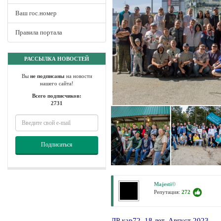
Ваш гос.номер
Правила портала
РАССЫЛКА НОВОСТЕЙ
Вы
не подписаны
на новости
нашего сайта!
Всего подписчиков:
2731
Подписаться
Majesti©
Репутация:
272
ДР кар72, 18 лет. Август 2023.