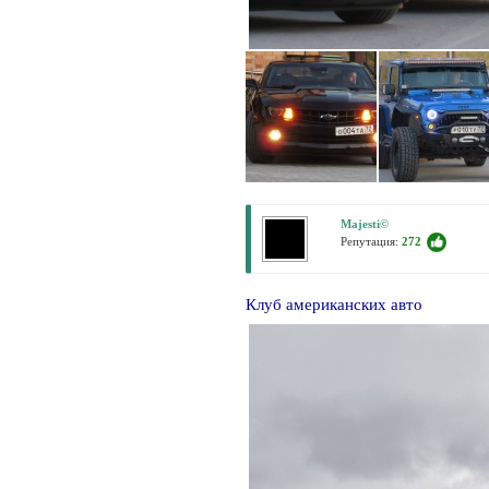
Majesti©
Репутация:
272
Клуб американских авто