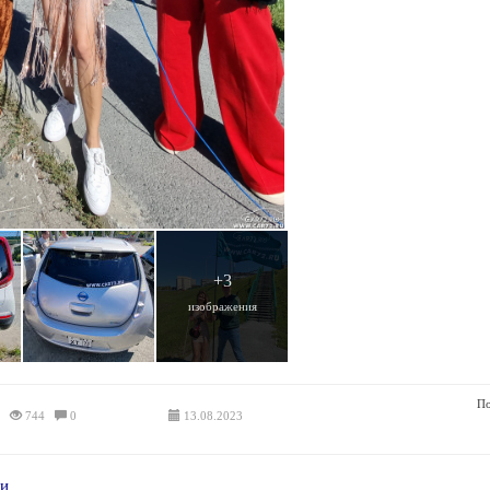
+3
изображения
По
744
0
13.08.2023
ни