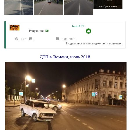
изображения
fenix107
Репутация:
50
1077
0
06.08.2018
Поделиться в мессенджерах и соцсетях:
ДТП в Тюмени, июль 2018