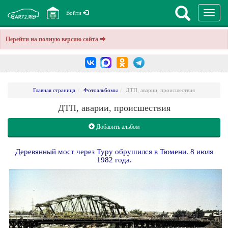
Перекл
Войти
навига
Перейти на полную версию сайта
Главная страница
Фотоальбомы
ДТП, аварии, происшествия
ДТП, аварии, происшествия
Добавить альбом
Деревянный мост через Туру обрушился в Тюмени. 8 июля
1982 года.