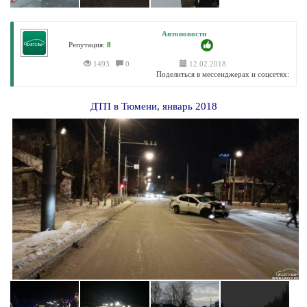
Автоновости
Репутация:
8
1493
0
12.02.2018
Поделиться в мессенджерах и соцсетях:
ДТП в Тюмени, январь 2018