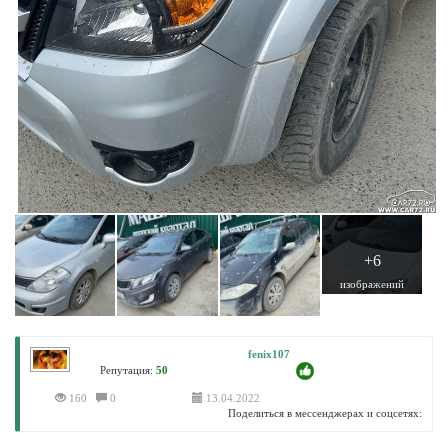
+6
изображений
fenix107
Репутация:
50
160
0
13.04.2022
Поделиться в мессенджерах и соцсетях: