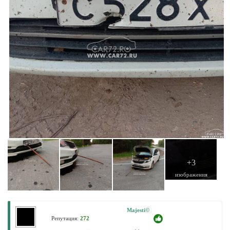
+3
изображения
Majesti©
Репутация:
272