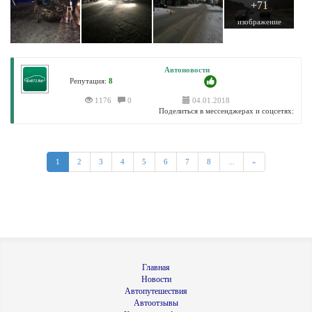
+71
изображение
Автоновости
Репутация:
8
1176
0
04.01.2018
Поделиться в мессенджерах и соцсетях:
1
2
3
4
5
6
7
8
...
»
Главная
Новости
Автопутешествия
Автоотзывы