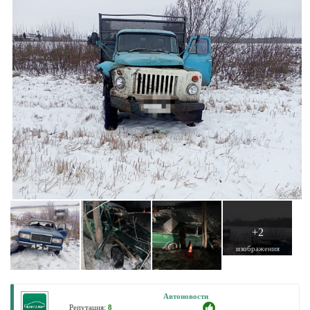
+2
изображения
Автоновости
Репутация:
8