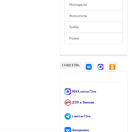
Мотоциклы
Фотоотчеты
Хобби
Разное
СОЦСЕТИ:
MAX.ru/car72ru
ДТП в Тюмени
t.me/car72ru
Авторынок