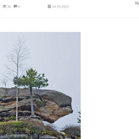
По
36
0
14.10.2025