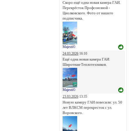
Скоро ещё одна новая камера ГАИ.
Перекрёсток Профсоюзной -
Циолковского. Фото от нашего
подписчика.
Majesti©
24.03.2026
16:10
Ещё одна новая камера ГАИ:
Широтная-Теплотехников.
Majesti©
23.03.2026
13:35
Новую камеру ГАИ повесили: ул. 50
лет ВЛКСМ перекресток с ул.
Воровского.