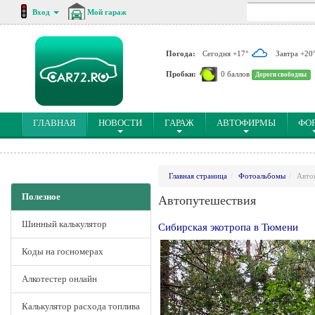
Вход
Мой гараж
Погода:
Сегодня +17°
Завтра +20
Пробки:
0 баллов
Дороги свободны
(CURRENT)
ГЛАВНАЯ
НОВОСТИ
ГАРАЖ
АВТОФИРМЫ
ФО
Главная страница
Фотоальбомы
Авто
Полезное
Автопутешествия
Шинный калькулятор
Сибирская экотропа в Тюмени
Коды на госномерах
Алкотестер онлайн
Калькулятор расхода топлива