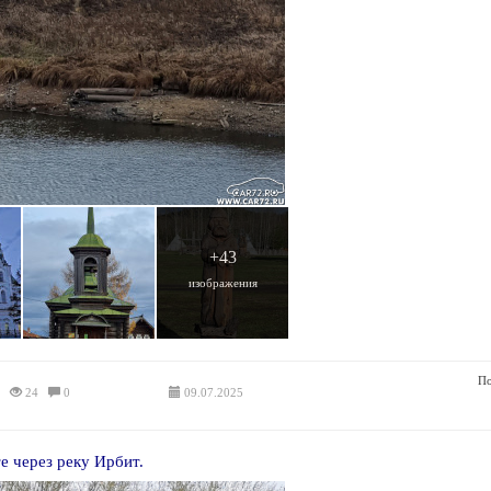
+43
изображения
По
24
0
09.07.2025
е через реку Ирбит.