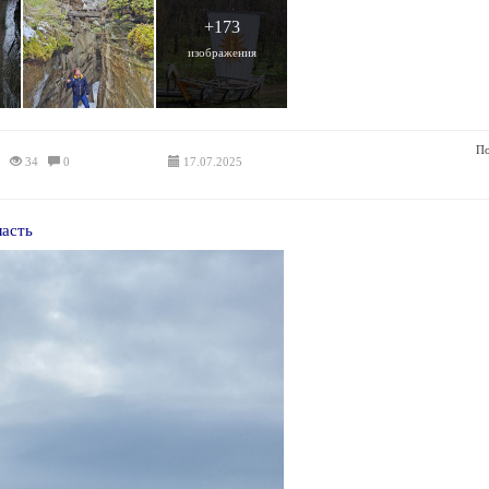
+173
изображения
По
34
0
17.07.2025
ласть