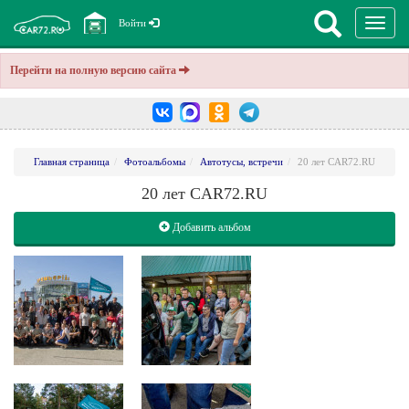
Перекл
Войти
навига
Перейти на полную версию сайта
Главная страница
Фотоальбомы
Автотусы, встречи
20 лет CAR72.RU
20 лет CAR72.RU
Добавить альбом