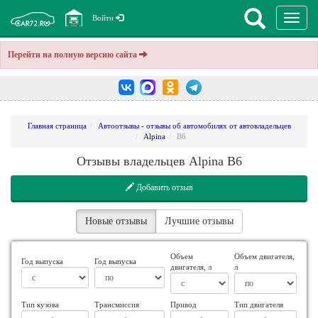
Перекл
Войти
навига
Перейти на полную версию сайта
Главная страница
Автоотзывы - отзывы об автомобилях от автовладельцев
Alpina
B6
Отзывы владельцев Alpina B6
Добавить отзыв
Новые отзывы
Лучшие отзывы
Объем
Объем двигателя,
Год выпуска
Год выпуска
двигателя, л
л
Тип кузова
Трансмиссия
Привод
Тип двигателя