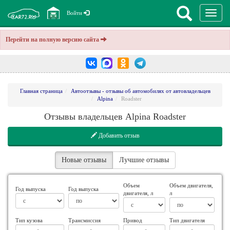
Перекл
Войти
навига
Перейти на полную версию сайта
Главная страница
Автоотзывы - отзывы об автомобилях от автовладельцев
Alpina
Roadster
Отзывы владельцев Alpina Roadster
Добавить отзыв
Новые отзывы
Лучшие отзывы
Объем
Объем двигателя,
Год выпуска
Год выпуска
двигателя, л
л
Тип кузова
Трансмиссия
Привод
Тип двигателя