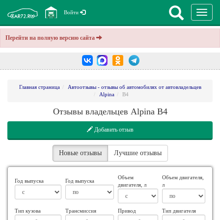
Перекл
Войти
навига
Перейти на полную версию сайта
Главная страница
Автоотзывы - отзывы об автомобилях от автовладельцев
Alpina
B4
Отзывы владельцев Alpina B4
Добавить отзыв
Новые отзывы
Лучшие отзывы
Объем
Объем двигателя,
Год выпуска
Год выпуска
двигателя, л
л
Тип кузова
Трансмиссия
Привод
Тип двигателя