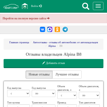
Перекл
Войти
навига
Перейти на полную версию сайта
Главная страница
Автоотзывы - отзывы об автомобилях от автовладельцев
Alpina
B8
Отзывы владельцев Alpina B8
Добавить отзыв
Новые отзывы
Лучшие отзывы
Объем
Объем двигателя,
Год выпуска
Год выпуска
двигателя, л
л
Тип кузова
Трансмиссия
Привод
Тип двигателя