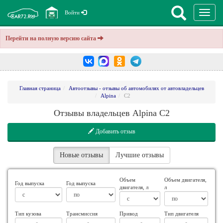
Перекл
Войти
навига
Перейти на полную версию сайта
Главная страница
Автоотзывы - отзывы об автомобилях от автовладельцев
Alpina
C2
Отзывы владельцев Alpina C2
Добавить отзыв
Новые отзывы
Лучшие отзывы
Объем
Объем двигателя,
Год выпуска
Год выпуска
двигателя, л
л
Тип кузова
Трансмиссия
Привод
Тип двигателя