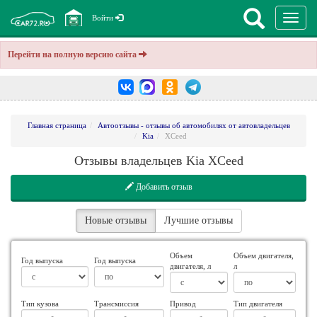
Перекл
Войти
навига
Перейти на полную версию сайта
Главная страница
Автоотзывы - отзывы об автомобилях от автовладельцев
Kia
XCeed
Отзывы владельцев Kia XCeed
Добавить отзыв
Новые отзывы
Лучшие отзывы
Объем
Объем двигателя,
Год выпуска
Год выпуска
двигателя, л
л
Тип кузова
Трансмиссия
Привод
Тип двигателя