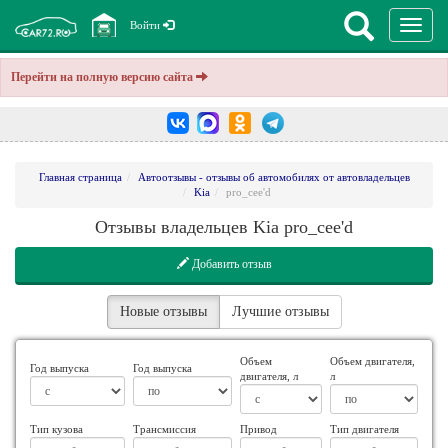
Перекл
Войти
навига
Перейти на полную версию сайта
Главная страница
Автоотзывы - отзывы об автомобилях от автовладельцев
Kia
pro_cee'd
Отзывы владельцев Kia pro_cee'd
Добавить отзыв
Новые отзывы
Лучшие отзывы
Объем
Объем двигателя,
Год выпуска
Год выпуска
двигателя, л
л
Тип кузова
Трансмиссия
Привод
Тип двигателя