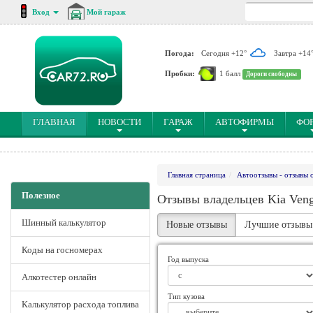
Вход
Мой гараж
Погода:
Сегодня +12°
Завтра +14
Пробки:
1 балл
Дороги свободны
(CURRENT)
ГЛАВНАЯ
НОВОСТИ
ГАРАЖ
АВТОФИРМЫ
ФО
Главная страница
Автоотзывы - отзывы 
Полезное
Отзывы владельцев Kia Ven
Шинный калькулятор
Новые отзывы
Лучшие отзывы
Коды на госномерах
Год выпуска
Алкотестер онлайн
Тип кузова
Калькулятор расхода топлива