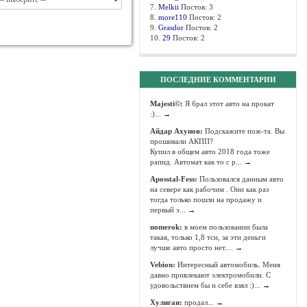
7.
Melkii
Постов: 3
8.
more110
Постов: 2
9.
Grasdor
Постов: 2
10.
29
Постов: 2
ПОСЛЕДНИЕ КОММЕНТАРИИ
Majesti©:
Я брал этот авто на прокат
:)...
→
Айдар Ахунов:
Подскажите пож-та. Вы
прошивали АКПП?
Купил в общем авто 2018 года тоже
рапид. Автомат как то с р...
→
Aposstal-Fess:
Пользовался данным авто
на севере как рабочим . Они как раз
тогда только пошли на продажу и
первый э...
→
nomerok:
в моем пользовании была
такая, только 1,8 тси, за эти деньги
лучше авто просто нет....
→
Vebion:
Интересный автомобиль. Меня
давно привлекают электромобили. С
удовольствием бы и себе взял :)...
→
Хулиган:
продал...
→