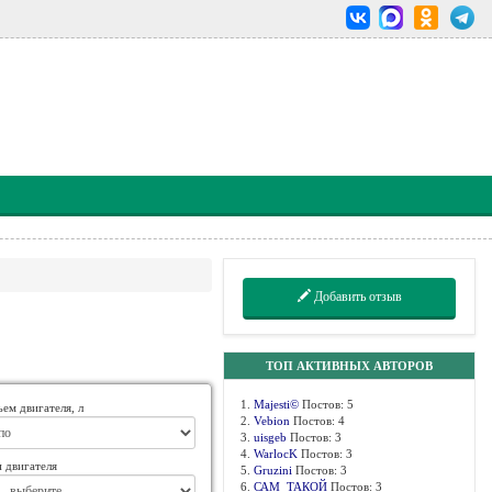
Добавить отзыв
ТОП АКТИВНЫХ АВТОРОВ
1.
Majesti©
Постов: 5
ем двигателя, л
2.
Vebion
Постов: 4
3.
uisgeb
Постов: 3
4.
WarlocK
Постов: 3
 двигателя
5.
Gruzini
Постов: 3
6.
САМ_ТАКОЙ
Постов: 3