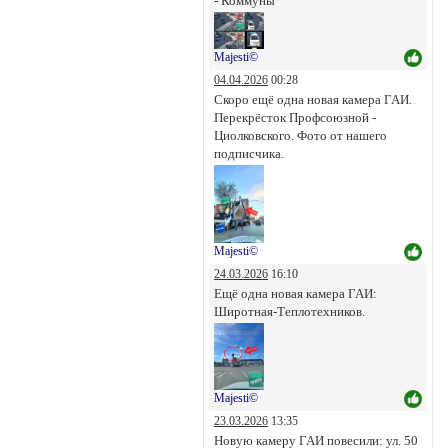
- Коммуны
Majesti©
04.04.2026
00:28
Скоро ещё одна новая камера ГАИ.
Перекрёсток Профсоюзной -
Циолковского. Фото от нашего
подписчика.
Majesti©
24.03.2026
16:10
Ещё одна новая камера ГАИ:
Широтная-Теплотехников.
Majesti©
23.03.2026
13:35
Новую камеру ГАИ повесили: ул. 50