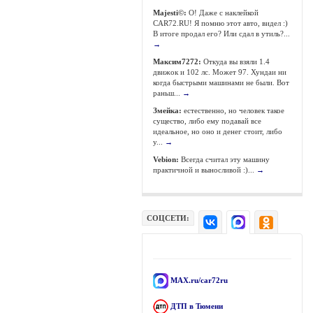
Majesti©:
О! Даже с наклейкой
CAR72.RU! Я помню этот авто, видел :)
В итоге продал его? Или сдал в утиль?...
→
Максим7272:
Откуда вы взяли 1.4
движок и 102 лс. Может 97. Хундаи ни
когда быстрыми машинами не были. Вот
раньш...
→
Змейка:
естественно, но человек такое
существо, либо ему подавай все
идеальное, но оно и денег стоит, либо
у...
→
Vebion:
Всегда считал эту машину
практичной и выносливой :)...
→
СОЦСЕТИ:
MAX.ru/car72ru
ДТП в Тюмени