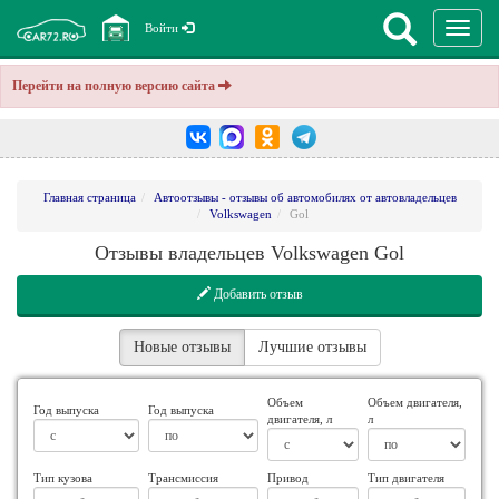
Перекл
Войти
навига
Перейти на полную версию сайта
Главная страница
Автоотзывы - отзывы об автомобилях от автовладельцев
Volkswagen
Gol
Отзывы владельцев Volkswagen Gol
Добавить отзыв
Новые отзывы
Лучшие отзывы
Объем
Объем двигателя,
Год выпуска
Год выпуска
двигателя, л
л
Тип кузова
Трансмиссия
Привод
Тип двигателя