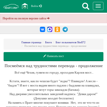
Перекл
Войти
навига
Перейти на полную версию сайта
Главная страница
Блоги
Блог пользователя Shell72
Посмеёмся над трудностями перевода - продолжение
Написать пост
Посмеёмся над трудностями перевода - продолжение
Всё ещё Чехия, гуляем по городу, проходим Карлов мост...
Кстати, знаете, как по чешски будет "лодка"? Плавидло! А весло -
"быдло"! И вот с моста видим много падлов с быдлами на плавидлах,
которые везут горы завазадла (багажа).
Над дверями увеселительных заведений надпись: "Девки даром!"
(Девушки заходят бесплатно)
На память о Праге многие покупают вонявки. Нет, это не что-то из
магазина приколов, это просто духи. Потому что по-чешски "вонять" -