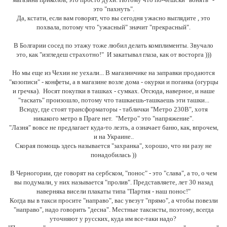
это "пахнуть".
Да, кстати, если вам говорят, что вы сегодня ужасно выглядите , это
похвала, потому что "ужасный" значит "прекрасный".
В Болгарии сосед по этажу тоже любил делать комплименты. Звучало
это, как "изгледеш страхотно!" И закатывал глаза, как от восторга )))
Но мы еще из Чехии не уехали... В магазинчике на заправки продаются
"козописи" - конфеты, а в магазине возле дома - окурки и поганка (огурцы
и гречка). Носят покупки в ташках - сумках. Отсюда, наверное, и наше
"таскать" произошло, потому что ташкаешь-ташкаешь эти ташки...
Всюду, где стоят трансформаторы - таблички "Метро 230В", хотя
никакого метро в Праге нет. "Метро" это "напряжение".
"Лазня" вовсе не предлагает куда-то лезть, а означает баню, как, впрочем,
и на Украине..
Скорая помощь здесь называется "захранка", хорошо, что ни разу не
понадобилась ))
В Черногории, где говорят на сербском, "понос" - это "слава", а то, о чем
вы подумали, у них называется "пролив". Представляете, лет 30 назад
наверняка висели плакаты типа "Партия - наш понос!"
Когда вы в такси просите "направо", вас увезут "прямо", а чтобы повезли
"направо", надо говорить "десна". Местные таксисты, поэтому, всегда
уточняют у русских, куда им все-таки надо?