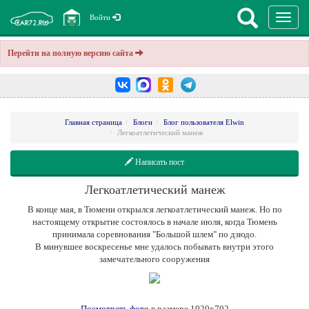
Перекл
Войти
навига
Перейти на полную версию сайта
Главная страница
Блоги
Блог пользователя Elwin
Легкоатлетический манеж
Написать пост
Легкоатлетический манеж
В конце мая, в Тюмени открылся легкоатлетический манеж. Но по
настоящему открытие состоялось в начале июля, когда Тюмень
принимала соревнования "Большой шлем" по дзюдо.
В минувшее воскресенье мне удалось побывать внутри этого
замечательного сооружения
Посмотреть
фото
в размере 1920х702