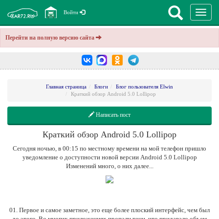
Перекл
Войти
навига
Перейти на полную версию сайта
Главная страница
Блоги
Блог пользователя Elwin
Краткий обзор Android 5.0 Lollipop
Написать пост
Краткий обзор Android 5.0 Lollipop
Сегодня ночью, в 00:15 по местному времени на мой телефон пришло
уведомление о доступности новой версии Android 5.0 Lollipop
Изменений много, о них далее...
01. Первое и самое заметное, это еще более плоский интерфейс, чем был
до этого. Во многих приложениях пропали тени, что придавало объем