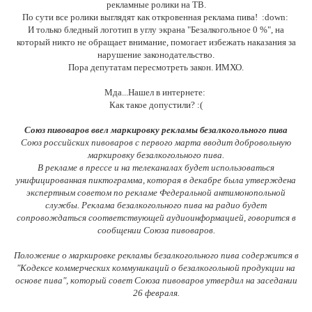
рекламные ролики на ТВ.
По сути все ролики выглядят как откровенная реклама пива! :down:
И только бледный логотип в углу экрана "Безалкогольное 0 %", на
который никто не обращает внимание, помогает избежать наказания за
нарушение законодательство.
Пора депутатам пересмотреть закон. ИМХО.
Мда...Нашел в интернете:
Как такое допустили? :(
Союз пивоваров ввел маркировку рекламы безалкогольного пива
Союз российских пивоваров с первого марта вводит добровольную
маркировку безалкогольного пива.
В рекламе в прессе и на телеканалах будет использоваться
унифицированная пиктограмма, которая в декабре была утверждена
экспертным советом по рекламе Федеральной антимонопольной
службы. Реклама безалкогольного пива на радио будет
сопровождаться соответствующей аудиоинформацией, говорится в
сообщении Союза пивоваров.
Положение о маркировке рекламы безалкогольного пива содержится в
"Кодексе коммерческих коммуникаций о безалкогольной продукции на
основе пива", который совет Союза пивоваров утвердил на заседании
26 февраля.