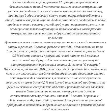
Всего в кодексе зафиксированы 12 принципов продвижения
безалкогольного пива. В частности, коммерческие коммуникации
участников кодекса должны соответствовать законодательству,
принципам добросовестной конкуренции, нормам деловой этики и
общепринятым нормам морали. Кодекс запрещает создавать ложные
представления о рекламируемой продукции, нацеливать рекламу на
несовершеннолетнюю аудиторию, использовать в коммерческих
коммуникациях сцены насилия и других видов антисоциального
поведения.
Документ является актом саморегулирования и служит дополнением к
закону о рекламе. Согласно разъяснению ФАС, безалкогольное пиво
(пивоваренная продукция с содержанием этилового спирта не более
0,5% объема готовой продукции) не подпадает под понятие
алкогольной продукции. Соответственно, на его рекламу не
распространяются требования статьи 21 закона "О рекламе".
Вместе с тем, по мнению ФАС, если речь идет о рекламе безалкогольного
пива с использованием средств индивидуализации (товарных знаков),
используемых для обозначения, в том числе пива с содержанием
этилового спирта более 0,5% или другой алкогольной продукции, и из
рекламы четко не следует, что объектом рекламирования является
именно безалкогольное пиво, то такая реклама должна
соответствовать требованиям статьи 21 закона "О рекламе".
Эта статья содержит ряд ограничений для рекламы алкогольной
продукции, в частности, запрет на использование в рекламе образов
людей и животных