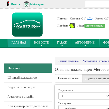
Вход
Мой гараж
Погода:
Сегодня +21°
Завтра +20
Пробки:
1 балл
Дороги свободны
(CURRENT)
ГЛАВНАЯ
НОВОСТИ
ГАРАЖ
АВТОФИРМЫ
ФО
Главная страница
Автоотзывы - отзывы 
Полезное
Отзывы владельцев Mercede
Шинный калькулятор
Новые отзывы
Лучшие отзывы
Коды на госномерах
Год выпуска
Алкотестер онлайн
Тип кузова
Калькулятор расхода топлива