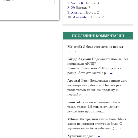
7.
WarlocK
Постов: 3
8.
29
Постов: 2
9.
Хулиган
Постов: 2
10.
Alexander.
Постов: 2
ПОСЛЕДНИЕ КОММЕНТАРИИ
Majesti©:
Я брал этот авто на прокат
:)...
→
Айдар Ахунов:
Подскажите пож-та. Вы
прошивали АКПП?
Купил в общем авто 2018 года тоже
рапид. Автомат как то с р...
→
Aposstal-Fess:
Пользовался данным авто
на севере как рабочим . Они как раз
тогда только пошли на продажу и
первый э...
→
nomerok:
в моем пользовании была
такая, только 1,8 тси, за эти деньги
лучше авто просто нет....
→
Vebion:
Интересный автомобиль. Меня
давно привлекают электромобили. С
удовольствием бы и себе взял :)...
→
Хулиган:
продал...
→