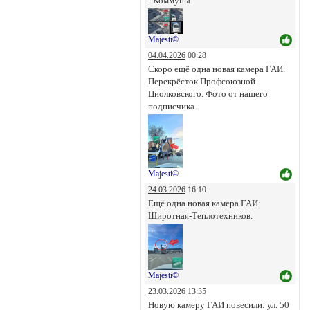
- Коммуны
Majesti©
04.04.2026
00:28
Скоро ещё одна новая камера ГАИ.
Перекрёсток Профсоюзной -
Циолковского. Фото от нашего
подписчика.
Majesti©
24.03.2026
16:10
Ещё одна новая камера ГАИ:
Широтная-Теплотехников.
Majesti©
23.03.2026
13:35
Новую камеру ГАИ повесили: ул. 50