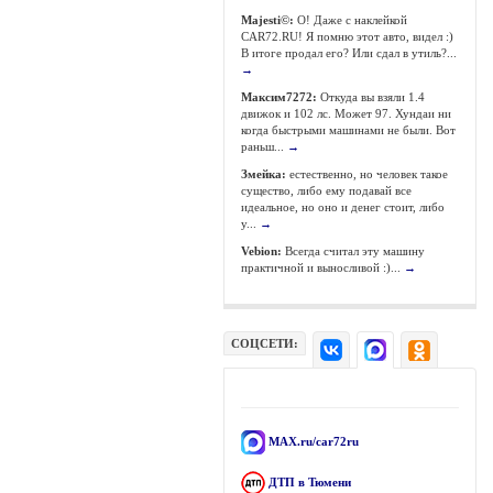
Majesti©:
О! Даже с наклейкой
CAR72.RU! Я помню этот авто, видел :)
В итоге продал его? Или сдал в утиль?...
→
Максим7272:
Откуда вы взяли 1.4
движок и 102 лс. Может 97. Хундаи ни
когда быстрыми машинами не были. Вот
раньш...
→
Змейка:
естественно, но человек такое
существо, либо ему подавай все
идеальное, но оно и денег стоит, либо
у...
→
Vebion:
Всегда считал эту машину
практичной и выносливой :)...
→
СОЦСЕТИ:
MAX.ru/car72ru
ДТП в Тюмени