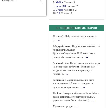
7.
Melkii
Постов: 3
8.
more110
Постов: 2
9.
Grasdor
Постов: 2
10.
29
Постов: 2
ПОСЛЕДНИЕ КОММЕНТАРИИ
Majesti©:
Я брал этот авто на прокат
:)...
→
Айдар Ахунов:
Подскажите пож-та. Вы
прошивали АКПП?
Купил в общем авто 2018 года тоже
рапид. Автомат как то с р...
→
Aposstal-Fess:
Пользовался данным авто
на севере как рабочим . Они как раз
тогда только пошли на продажу и
первый э...
→
nomerok:
в моем пользовании была
такая, только 1,8 тси, за эти деньги
лучше авто просто нет....
→
Vebion:
Интересный автомобиль. Меня
давно привлекают электромобили. С
удовольствием бы и себе взял :)...
→
Хулиган:
продал...
→