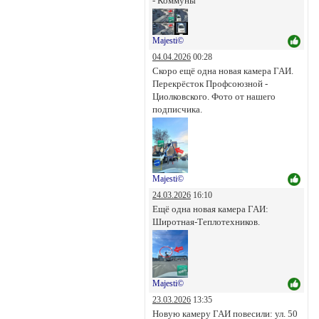
- Коммуны
Majesti©
04.04.2026
00:28
Скоро ещё одна новая камера ГАИ.
Перекрёсток Профсоюзной -
Циолковского. Фото от нашего
подписчика.
Majesti©
24.03.2026
16:10
Ещё одна новая камера ГАИ:
Широтная-Теплотехников.
Majesti©
23.03.2026
13:35
Новую камеру ГАИ повесили: ул. 50