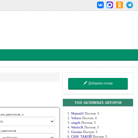
Добавить отзыв
ТОП АКТИВНЫХ АВТОРОВ
1.
Majesti©
Постов: 5
ем двигателя, л
2.
Vebion
Постов: 4
3.
uisgeb
Постов: 3
4.
WarlocK
Постов: 3
 двигателя
5.
Gruzini
Постов: 3
6.
САМ_ТАКОЙ
Постов: 3