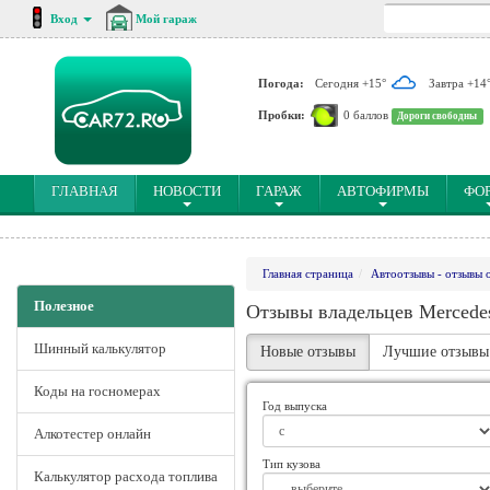
Вход
Мой гараж
Погода:
Сегодня +15°
Завтра +14
Пробки:
0 баллов
Дороги свободны
(CURRENT)
ГЛАВНАЯ
НОВОСТИ
ГАРАЖ
АВТОФИРМЫ
ФО
Главная страница
Автоотзывы - отзывы 
Полезное
Отзывы владельцев Mercedes
Шинный калькулятор
Новые отзывы
Лучшие отзывы
Коды на госномерах
Год выпуска
Алкотестер онлайн
Тип кузова
Калькулятор расхода топлива