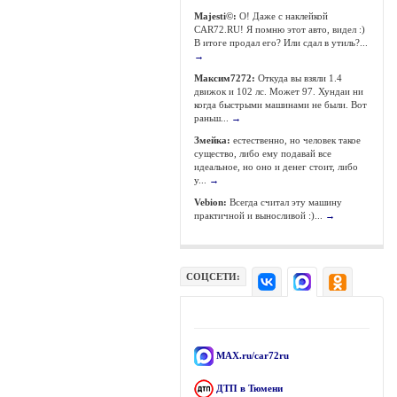
Majesti©:
О! Даже с наклейкой
CAR72.RU! Я помню этот авто, видел :)
В итоге продал его? Или сдал в утиль?...
→
Максим7272:
Откуда вы взяли 1.4
движок и 102 лс. Может 97. Хундаи ни
когда быстрыми машинами не были. Вот
раньш...
→
Змейка:
естественно, но человек такое
существо, либо ему подавай все
идеальное, но оно и денег стоит, либо
у...
→
Vebion:
Всегда считал эту машину
практичной и выносливой :)...
→
СОЦСЕТИ:
MAX.ru/car72ru
ДТП в Тюмени