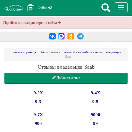
Перекл
Войти
навига
Перейти на полную версию сайта
Главная страница
Автоотзывы - отзывы об автомобилях от автовладельцев
Saab
Отзывы владельцев Saab
Добавить отзыв
9-2X
9-4X
9-3
9-5
9-7X
9000
900
99