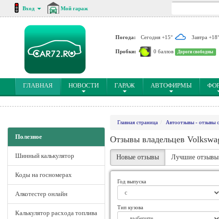
Вход
Мой гараж
Погода:
Сегодня +15°
Завтра +18
Пробки:
0 баллов
Дороги свободны
(CURRENT)
ГЛАВНАЯ
НОВОСТИ
ГАРАЖ
АВТОФИРМЫ
ФО
Главная страница
Автоотзывы - отзывы 
Полезное
Отзывы владельцев Volkswa
Шинный калькулятор
Новые отзывы
Лучшие отзывы
Коды на госномерах
Год выпуска
Алкотестер онлайн
Тип кузова
Калькулятор расхода топлива