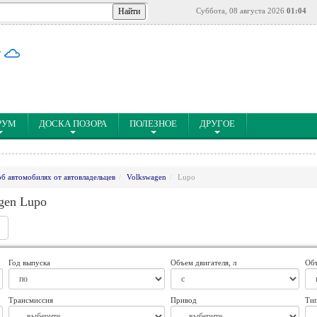
Суббота, 08 августа 2026
01:04
°
РУМ
ДОСКА ПОЗОРА
ПОЛЕЗНОЕ
ДРУГОЕ
об автомобилях от автовладельцев
Volkswagen
Lupo
gen Lupo
Год выпуска
Объем двигателя, л
Объ
Трансмиссия
Привод
Тип