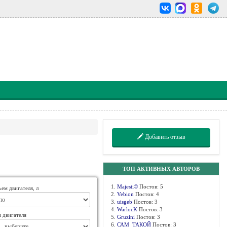
Добавить отзыв
ТОП АКТИВНЫХ АВТОРОВ
1.
Majesti©
Постов: 5
ем двигателя, л
2.
Vebion
Постов: 4
3.
uisgeb
Постов: 3
4.
WarlocK
Постов: 3
 двигателя
5.
Gruzini
Постов: 3
6.
САМ_ТАКОЙ
Постов: 3