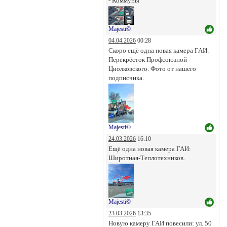
- Коммуны
Majesti©
04.04.2026
00:28
Скоро ещё одна новая камера ГАИ.
Перекрёсток Профсоюзной -
Циолковского. Фото от нашего
подписчика.
Majesti©
24.03.2026
16:10
Ещё одна новая камера ГАИ:
Широтная-Теплотехников.
Majesti©
23.03.2026
13:35
Новую камеру ГАИ повесили: ул. 50