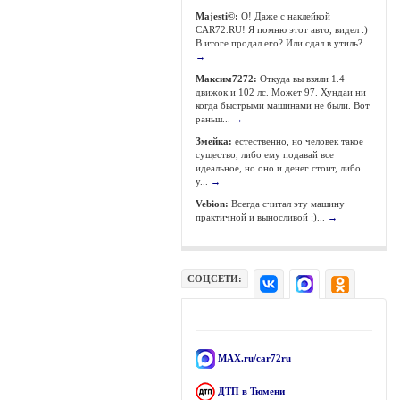
Majesti©:
О! Даже с наклейкой
CAR72.RU! Я помню этот авто, видел :)
В итоге продал его? Или сдал в утиль?...
→
Максим7272:
Откуда вы взяли 1.4
движок и 102 лс. Может 97. Хундаи ни
когда быстрыми машинами не были. Вот
раньш...
→
Змейка:
естественно, но человек такое
существо, либо ему подавай все
идеальное, но оно и денег стоит, либо
у...
→
Vebion:
Всегда считал эту машину
практичной и выносливой :)...
→
СОЦСЕТИ:
MAX.ru/car72ru
ДТП в Тюмени