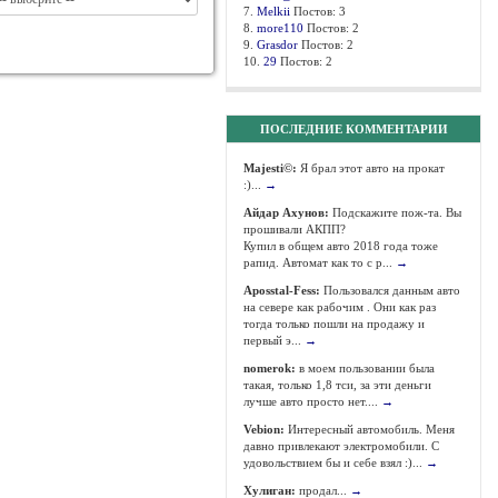
7.
Melkii
Постов: 3
8.
more110
Постов: 2
9.
Grasdor
Постов: 2
10.
29
Постов: 2
ПОСЛЕДНИЕ КОММЕНТАРИИ
Majesti©:
Я брал этот авто на прокат
:)...
→
Айдар Ахунов:
Подскажите пож-та. Вы
прошивали АКПП?
Купил в общем авто 2018 года тоже
рапид. Автомат как то с р...
→
Aposstal-Fess:
Пользовался данным авто
на севере как рабочим . Они как раз
тогда только пошли на продажу и
первый э...
→
nomerok:
в моем пользовании была
такая, только 1,8 тси, за эти деньги
лучше авто просто нет....
→
Vebion:
Интересный автомобиль. Меня
давно привлекают электромобили. С
удовольствием бы и себе взял :)...
→
Хулиган:
продал...
→