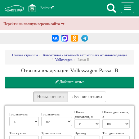
Перекл
Войти
навига
Перейти на полную версию сайта
Главная страница
Автоотзывы - отзывы об автомобилях от автовладельцев
Volkswagen
Passat B
Отзывы владельцев Volkswagen Passat B
Добавить отзыв
Новые отзывы
Лучшие отзывы
Объем
Объем двигателя,
Год выпуска
Год выпуска
двигателя, л
л
Тип кузова
Трансмиссия
Привод
Тип двигателя