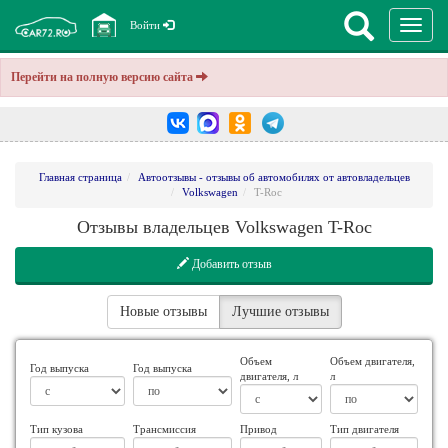
Перекл
Войти
навига
Перейти на полную версию сайта
Главная страница
Автоотзывы - отзывы об автомобилях от автовладельцев
Volkswagen
T-Roc
Отзывы владельцев Volkswagen T-Roc
Добавить отзыв
Новые отзывы
Лучшие отзывы
Объем
Объем двигателя,
Год выпуска
Год выпуска
двигателя, л
л
Тип кузова
Трансмиссия
Привод
Тип двигателя