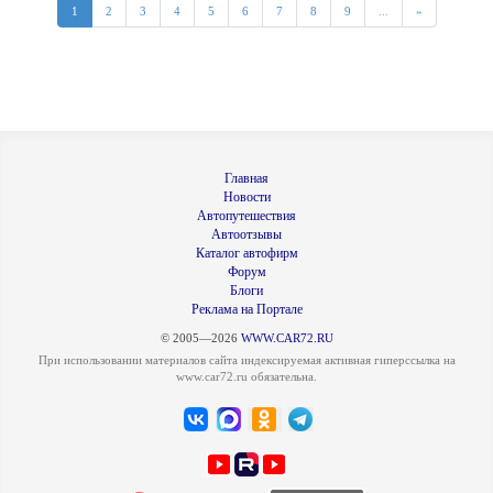
1
2
3
4
5
6
7
8
9
...
»
Главная
Новости
Автопутешествия
Автоотзывы
Каталог автофирм
Форум
Блоги
Реклама на Портале
© 2005—2026
WWW.CAR72.RU
При использовании материалов сайта индексируемая активная гиперссылка на
www.car72.ru обязательна.