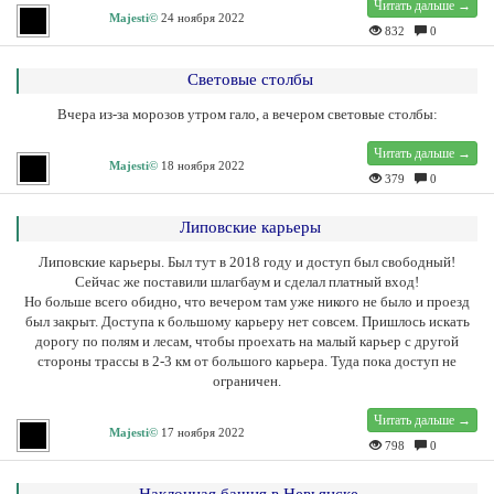
Читать дальше →
Majesti©
24 ноября 2022
832
0
Световые столбы
Вчера из-за морозов утром гало, а вечером световые столбы:
Читать дальше →
Majesti©
18 ноября 2022
379
0
Липовские карьеры
Липовские карьеры. Был тут в 2018 году и доступ был свободный!
Сейчас же поставили шлагбаум и сделал платный вход!
Но больше всего обидно, что вечером там уже никого не было и проезд
был закрыт. Доступа к большому карьеру нет совсем. Пришлось искать
дорогу по полям и лесам, чтобы проехать на малый карьер с другой
стороны трассы в 2-3 км от большого карьера. Туда пока доступ не
ограничен.
Читать дальше →
Majesti©
17 ноября 2022
798
0