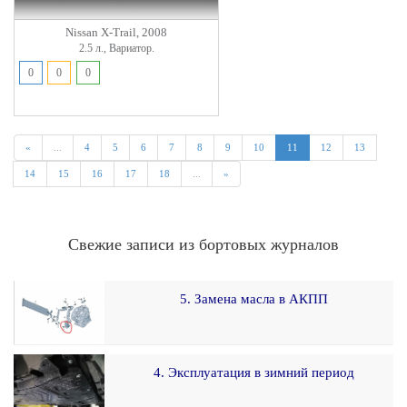
Nissan X-Trail, 2008
2.5 л., Вариатор.
0
0
0
«
...
4
5
6
7
8
9
10
11
12
13
14
15
16
17
18
...
»
Свежие записи из бортовых журналов
5. Замена масла в АКПП
4. Эксплуатация в зимний период