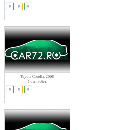
0
0
0
Toyota Corolla, 2008
1.6 л., Робот.
0
0
0