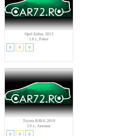
Opel Zafira, 2013
1.8 л., Робот.
0
0
0
Toyota RAV4, 2019
2.0 л., Автомат.
0
0
0