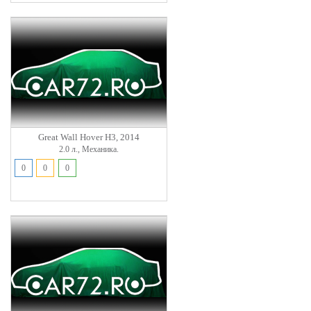
Great Wall Hover H3, 2014
2.0 л., Механика.
0
0
0