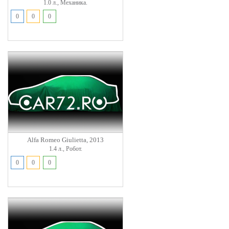
1.0 л., Механика.
0
0
0
Alfa Romeo Giulietta, 2013
1.4 л., Робот.
0
0
0