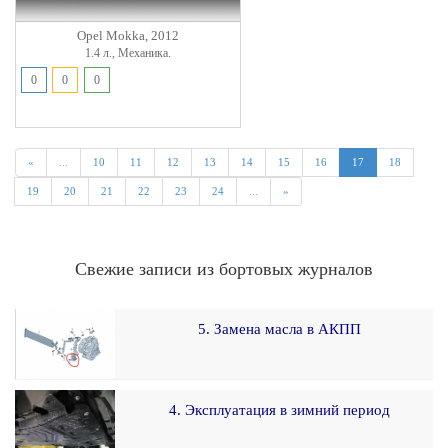
Opel Mokka, 2012
1.4 л., Механика.
0
0
0
«
...
10
11
12
13
14
15
16
17
18
19
20
21
22
23
24
...
»
Свежие записи из бортовых журналов
5. Замена масла в АКПП
4. Эксплуатация в зимний период