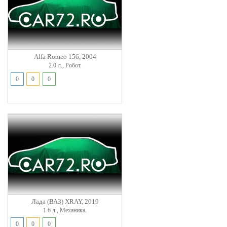
Alfa Romeo 156, 2004
2.0 л., Робот.
0
0
0
Лада (ВАЗ) XRAY, 2019
1.6 л., Механика.
0
0
0