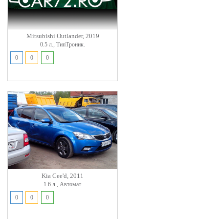
Mitsubishi Outlander, 2019
0.5 л., ТипТроник.
0
0
0
Kia Cee'd, 2011
1.6 л., Автомат.
0
0
0